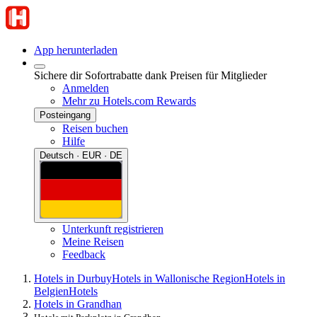
App herunterladen
Sichere dir Sofortrabatte dank Preisen für Mitglieder
Anmelden
Mehr zu Hotels.com Rewards
Posteingang
Reisen buchen
Hilfe
Deutsch · EUR · DE
Unterkunft registrieren
Meine Reisen
Feedback
Hotels in Durbuy
Hotels in Wallonische Region
Hotels in
Belgien
Hotels
Hotels in Grandhan