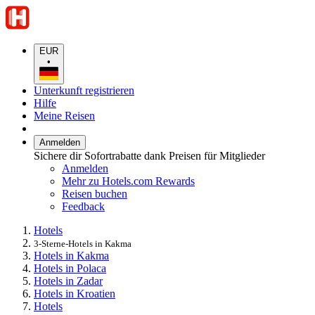
EUR
•
Unterkunft registrieren
Hilfe
Meine Reisen
Anmelden
Sichere dir Sofortrabatte dank Preisen für Mitglieder
Anmelden
Mehr zu Hotels.com Rewards
Reisen buchen
Feedback
Hotels
3-Sterne-Hotels in Kakma
Hotels in Kakma
Hotels in Polaca
Hotels in Zadar
Hotels in Kroatien
Hotels