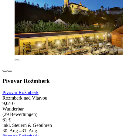
Pivovar Rožmberk
Pivovar Rožmberk
Rozmberk nad Vltavou
9,0/10
Wunderbar
(29 Bewertungen)
61 €
inkl. Steuern & Gebühren
30. Aug.–31. Aug.