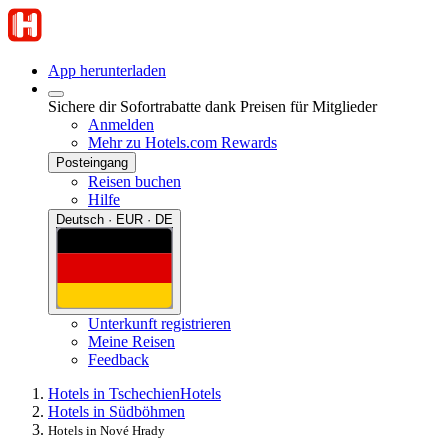
App herunterladen
Sichere dir Sofortrabatte dank Preisen für Mitglieder
Anmelden
Mehr zu Hotels.com Rewards
Posteingang
Reisen buchen
Hilfe
Deutsch · EUR · DE
Unterkunft registrieren
Meine Reisen
Feedback
Hotels in Tschechien
Hotels
Hotels in Südböhmen
Hotels in Nové Hrady