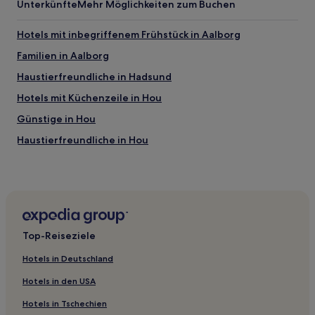
zusätzliche
Unterkünfte
Mehr Möglichkeiten zum Buchen
Bedingungen
gelten.
Hotels mit inbegriffenem Frühstück in Aalborg
Familien in Aalborg
Haustierfreundliche in Hadsund
Hotels mit Küchenzeile in Hou
Günstige in Hou
Haustierfreundliche in Hou
Hotels mit Pool in Hou
Haustierfreundliche in Nordjylland
Luxus in Nordjylland
Haustierfreundliche in Hals
Top-Reiseziele
Familien in Aalborg Zentrum
Hotels in Deutschland
Hotels mit Parkplatz in Aalborg Zentrum
Hotels in den USA
Haustierfreundliche in Aalborg Zentrum
Hotels in Tschechien
Hotels mit inbegriffenem Frühstück in Aalborg Zentrum