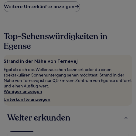
Preis
Weitere Unterkünfte anzeigen
pro
Nacht,
der
in
den
Top-Sehenswürdigkeiten in
letzten
24 Stunden
Egense
für
einen
Aufenthalt
Strand in der Nähe von Ternevej
mit
1 Übernachtung
Egal ob dich das Wellenrauschen fasziniert oder du einen
von
spektakulären Sonnenuntergang sehen möchtest, Strand in der
2 Erwachsenen
Nähe von Ternevej ist nur 0,5 km vom Zentrum von Egense entfernt
gefunden
und einen Ausflug wert.
wurde.
Weniger anzeigen
Preise
Unterkünfte anzeigen
und
Verfügbarkeiten
können
Weiter erkunden
sich
ändern.
Es
können