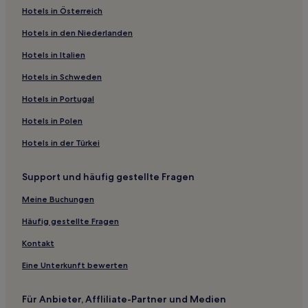
Hotels in Österreich
Hotels nahe Gammeltorv
Hotels in den Niederlanden
Hotels nahe Königliches Zollhaus & Zollplatz
Aalborg Kommune: Hotels
Hotels in Italien
Nørresundby Hotels
Hotels in Schweden
Hotels nahe Nordkraft
Hotels in Portugal
Hotels nahe Hou Kirche
Hotels in Polen
Hotels nahe Medinaen
Hotels in der Türkei
Hotels nahe Karolinelund
Support und häufig gestellte Fragen
Nordjylland: Hotels
Odde Hotels
Meine Buchungen
Rebild Kommune: Hotels
Häufig gestellte Fragen
Aalborg Zentrum: Hotels
Kontakt
Hotels nahe Norresundby Kirche
Eine Unterkunft bewerten
Store Restrup Hotels
Für Anbieter, Affliliate-Partner und Medien
3-Sterne-Hotels in Aalborg Zentrum