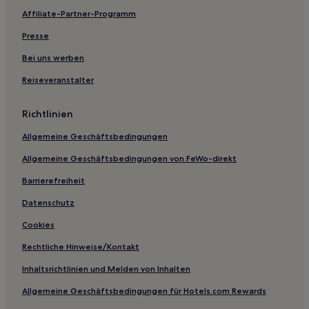
Affiliate-Partner-Programm
4-Sterne-Hotels in Aalborg Zentrum
4-Sterne-Hotels in Aalborg
Presse
Bei uns werben
Reiseveranstalter
Richtlinien
Allgemeine Geschäftsbedingungen
Allgemeine Geschäftsbedingungen von FeWo-direkt
Barrierefreiheit
Datenschutz
Cookies
Rechtliche Hinweise/Kontakt
Inhaltsrichtlinien und Melden von Inhalten
Allgemeine Geschäftsbedingungen für Hotels.com Rewards