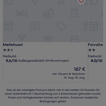
Møllehuset
Forvalter 
Møllehuset
Forvalter
2.5-
2.0-
Sterne-
Sterne-
Hadsund
Hadsund
Unterkunft
Unterkunf
9.6
8.0
9,6/10
8,0/10
Außergewöhnlich
S
(54 Bewertungen)
von
von
Der
167 €
10,
10,
Preis
Außergewöhnlich,
Sehr
inkl. Steuern & Gebühren
beträgt
(54
gut,
14. Aug.–15. Aug.
167 €
Bewertungen)
(4
Bewertun
Dies
Dies ist der niedrigste Preis pro Nacht, der in den letzten 24 Stunden für
einen Aufenthalt mit 1 Übernachtung von 2 Erwachsenen gefunden wurde.
ist
Preise und Verfügbarkeiten können sich ändern. Es können zusätzliche
der
Bedingungen gelten.
niedrigste