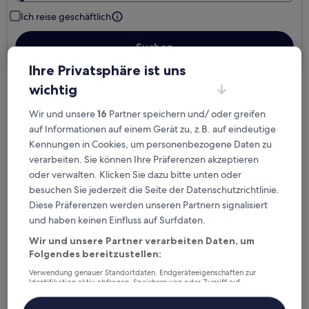
Ich reise geschäftlich
Suchen
Ihre Privatsphäre ist uns
wichtig
Kostenlose Stornierung bei
Wir und unsere
16
Partner speichern und/ oder greifen
Planänderungen
auf Informationen auf einem Gerät zu, z.B. auf eindeutige
Kennungen in Cookies, um personenbezogene Daten zu
Verdiene Prämien für jede
verarbeiten. Sie können Ihre Präferenzen akzeptieren
wahrgenommene Übernachtung
oder verwalten. Klicken Sie dazu bitte unten oder
besuchen Sie jederzeit die Seite der Datenschutzrichtlinie.
Mehr sparen mit Preisen für Mitglieder
Diese Präferenzen werden unseren Partnern signalisiert
und haben keinen Einfluss auf Surfdaten.
Wir und unsere Partner verarbeiten Daten, um
Folgendes bereitzustellen:
Überprüfe die Preise für diese Daten
Verwendung genauer Standortdaten. Endgeräteeigenschaften zur
Identifikation aktiv abfragen. Speichern von oder Zugriff auf
Heute
Morgen
Informationen auf einem Endgerät. Personalisierte Werbung und
Inhalte, Messung von Werbeleistung und der Performance von Inhalten,
6. Aug. - 7. Aug.
7. Aug. - 8. Aug.