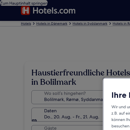
Zum Hauptinhalt springen
Hotels
Hotels in Dänemark
Hotels in Syddanmark
Hotels in 
Haustierfreundliche Hotels
in Bolilmark
Ihre
Wo soll’s hingehen?
Wir und u
Daten
z.B. auf 
Do., 20. Aug. - Fr., 21. Aug.
können Ihr
besuchen S
Gäste