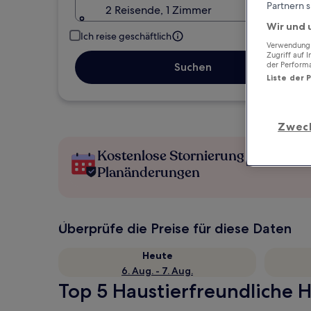
Partnern s
2 Reisende, 1 Zimmer
Wir und 
Ich reise geschäftlich
Verwendung g
Zugriff auf 
der Perform
Suchen
Liste der 
Zwec
Kostenlose Stornierung bei
Planänderungen
Überprüfe die Preise für diese Daten
Heute
6. Aug. - 7. Aug.
Top 5 Haustierfreundliche Ho