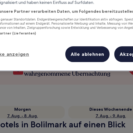
ignalisiert und haben keinen Einfluss auf Surfdaten.
unsere Partner verarbeiten Daten, um Folgendes bereitzustelle
enauer Standortdaten. Endgeräteeigenschaften zur Identifikation aktiv abfragen. Spei
Informationen auf einem Endgerät. Personalisierte Werbung und Inhalte, Messung von We
ance von Inhalten, Zielgruppenforschung sowie Entwicklung und Verbesserung von Ange
Partner (Lieferanten)
ke anzeigen
Alle ablehnen
Akze
Verdiene Prämien für jede
wahrgenommene Übernachtung
Morgen
Dieses Wochenende
7. Aug. - 8. Aug.
7. Aug. - 9. Aug.
tels in Bolilmark auf einen Blick