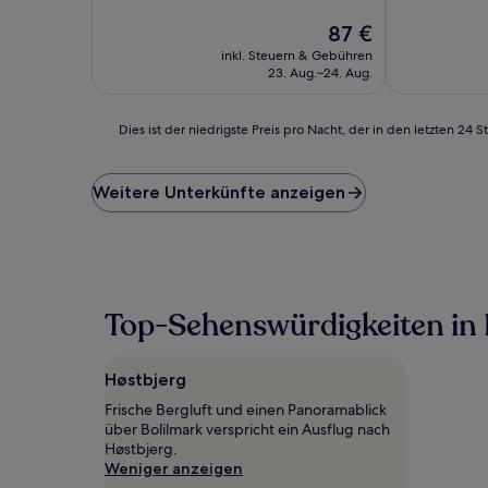
10,
10,
(277
Der
(6
87 €
Bewertungen)
Preis
Bewertunge
inkl. Steuern & Gebühren
beträgt
23. Aug.–24. Aug.
87 €
Dies
Dies ist der niedrigste Preis pro Nacht, der in den letzten 
ist
der
niedrigste
Weitere Unterkünfte anzeigen
Preis
pro
Nacht,
der
in
den
Top-Sehenswürdigkeiten in 
letzten
24 Stunden
für
Høstbjerg
einen
Aufenthalt
Frische Bergluft und einen Panoramablick
mit
über Bolilmark verspricht ein Ausflug nach
1 Übernachtung
Høstbjerg.
von
Weniger anzeigen
2 Erwachsenen