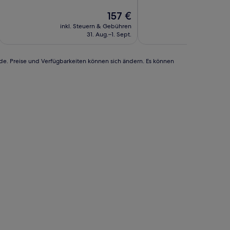
10,
10,
Wunderbar,
Der
(118
157 €
(192
Preis
Bewertungen)
inkl. Steuern & Gebühren
inkl. Steu
Bewertungen)
beträgt
31. Aug.–1. Sept.
1
157 €
rde. Preise und Verfügbarkeiten können sich ändern. Es können