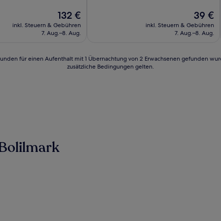
10,
Der
Hervorragend,
Der
132 €
39 €
n)
Preis
(81
Preis
inkl. Steuern & Gebühren
inkl. Steuern & Gebühren
beträgt
Bewertungen)
beträgt
7. Aug.–8. Aug.
7. Aug.–8. Aug.
132 €
39 €
24 Stunden für einen Aufenthalt mit 1 Übernachtung von 2 Erwachsenen gefunden wu
zusätzliche Bedingungen gelten.
Bolilmark