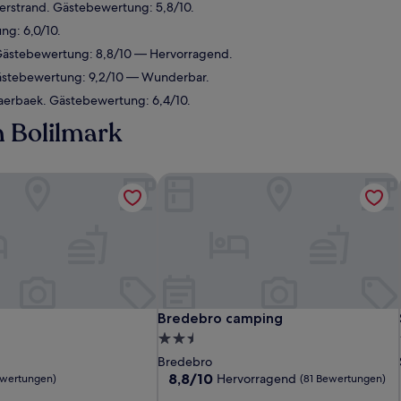
erstrand. Gästebewertung: 5,8/10.
ng: 6,0/10.
Gästebewertung: 8,8/10 — Hervorragend.
ästebewertung: 9,2/10 — Wunderbar.
aerbaek. Gästebewertung: 6,4/10.
n Bolilmark
Bredebro camping
Bredebro camping
Bredebro camping
2.5-
Sterne-
Bredebro
Unterkunft
8.8
8,8/10
Hervorragend
ewertungen)
(81 Bewertungen)
von