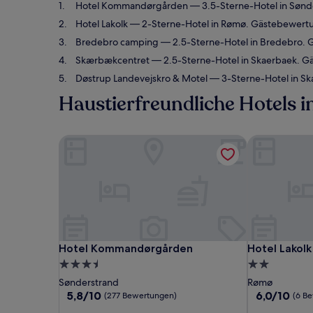
Hotel Kommandørgården
— 3.5-Sterne-Hotel in Sønd
Hotel Lakolk
— 2-Sterne-Hotel in Rømø. Gästebewertu
Bredebro camping
— 2.5-Sterne-Hotel in Bredebro. 
Skærbækcentret
— 2.5-Sterne-Hotel in Skaerbaek. G
Døstrup Landevejskro & Motel
— 3-Sterne-Hotel in Sk
Haustierfreundliche Hotels i
Hotel Kommandørgården
Hotel Lakolk
Hotel Kommandørgården
Hotel Lakolk
Hotel Kommandørgården
Hotel Lakolk
3.5-
2.0-
Sterne-
Sterne-
Sønderstrand
Rømø
Unterkunft
Unterkunft
5.8
6.0
5,8/10
6,0/10
(277 Bewertungen)
(6 B
von
von