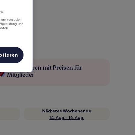
n:
chern von oder
rbeleistung und
boten.
ptieren
Mehr sparen mit Preisen für
Mitglieder
Nächstes Wochenende
14. Aug. - 16. Aug.