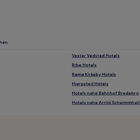
chen
Vester Vedsted Hotels
Ribe Hotels
Rømø Kirkeby Hotels
Hjerpsted Hotels
Hotels nahe Bahnhof Bredebro
Hotels nahe Arrild Schwimmhall
Rømø Hotels
Hotels nahe Kirche St. Nikolaus
Haustierfreundliche in Havneb
Haustierfreundliche in Lakolk