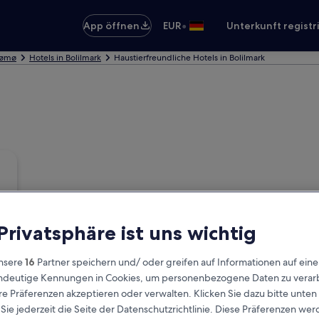
•
App öffnen
EUR
Unterkunft registr
Rømø
Hotels in Bolilmark
Haustierfreundliche Hotels in Bolilmark
 Privatsphäre ist uns wichtig
nsere
16
Partner speichern und/ oder greifen auf Informationen auf ein
eindeutige Kennungen in Cookies, um personenbezogene Daten zu verarb
e Präferenzen akzeptieren oder verwalten. Klicken Sie dazu bitte unten
ie jederzeit die Seite der Datenschutzrichtlinie. Diese Präferenzen we