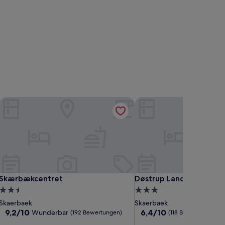
Skærbækcentret
Døstrup Landevejskro &
Skærbækcentret
Døstrup Landevejskro &
Skærbækcentret
Døstrup Landevejskro 
2.5-
3.0-
Sterne-
Sterne-
Skaerbaek
Skaerbaek
Unterkunft
Unterkunft
9.2
6.4
9,2/10
6,4/10
Wunderbar
(192 Bewertungen)
(118 Bewertungen)
von
von