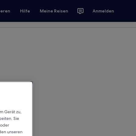
ieren
Hilfe
Meine Reisen
Anmelden
em Gerät zu,
eiten. Sie
 oder
rden unseren