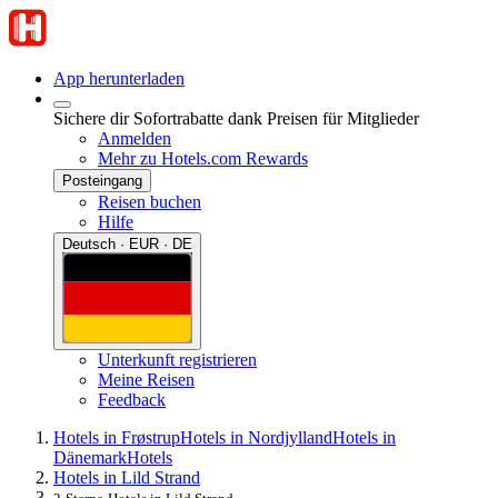
App herunterladen
Sichere dir Sofortrabatte dank Preisen für Mitglieder
Anmelden
Mehr zu Hotels.com Rewards
Posteingang
Reisen buchen
Hilfe
Deutsch · EUR · DE
Unterkunft registrieren
Meine Reisen
Feedback
Hotels in Frøstrup
Hotels in Nordjylland
Hotels in
Dänemark
Hotels
Hotels in Lild Strand