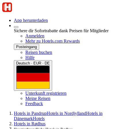
App herunterladen
Sichere dir Sofortrabatte dank Preisen für Mitglieder
Anmelden
Mehr zu Hotels.com Rewards
Posteingang
Reisen buchen
Hilfe
Deutsch · EUR · DE
Unterkunft registrieren
Meine Reisen
Feedback
Hotels in Pandrup
Hotels in Nordjylland
Hotels in
Dänemark
Hotels
Hotels in Rødhus