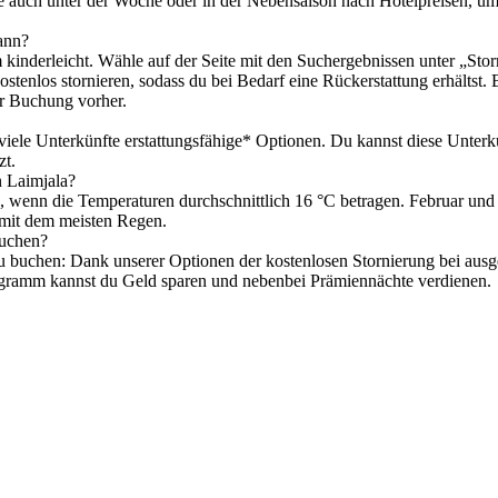
e auch unter der Woche oder in der Nebensaison nach Hotelpreisen, um
kann?
om kinderleicht. Wähle auf der Seite mit den Suchergebnissen unter „Sto
ostenlos stornieren, sodass du bei Bedarf eine Rückerstattung erhältst. 
er Buchung vorher.
 viele Unterkünfte erstattungsfähige* Optionen. Du kannst diese Unterk
zt.
n Laimjala?
 wenn die Temperaturen durchschnittlich 16 °C betragen. Februar und 
e mit dem meisten Regen.
buchen?
u buchen: Dank unserer Optionen der kostenlosen Stornierung bei ausgewä
rogramm kannst du Geld sparen und nebenbei Prämiennächte verdienen.