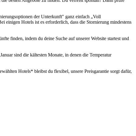
 die besten Angebote zu finden. Du verreist spontan? Dann prüfe
rnierungsoptionen der Unterkunft" ganz einfach „Voll
Bei einigen Hotels ist es erforderlich, dass die Stornierung mindestens
ünfte finden, indem du deine Suche auf unserer Website startest und
Januar sind die kältesten Monate, in denen die Temperatur
hlten Hotels* bleibst du flexibel, unsere Preisgarantie sorgt dafür,