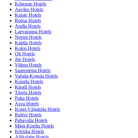
Kõiguste Hotels
Aaviku Hotels
Kuiste Hotels
Röösa Hotels
Audla Hotels
Laevaranna Hotels
Neemi Hotels
Kahtla Hotels
Koksi Hotels
Oti Hotels
Jõe Hotels
Viltina Hotels
Saaremetsa Hotels
Valjala-Kogula Hotels
Kungla Hotels
Kingli Hotels
Tõnija Hotels
Puka Hotels
Asva Hotels
Koigi-Väljaküla Hotels
Ruhve Hotels
Pahavalla Hotels
Mägi-Kurdla Hotels
Kõriska Hotels
Allikalahe Hotels