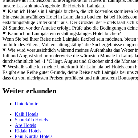
Entdecke auf Hotels.com tolle Angebote für Hotels in Laimjala. Such
unsere Last-minute-Angebote für Hotels in Laimjala.
Kann ich Hotels in Laimjala buchen, die ich kostenlos stornieren 
Ein erstattungsfähiges Hotel in Laimjala zu buchen, ist bei Hotels.c
erstattungsfähige Unterkunft" aus. Der Großteil der Hotels lässt sich k
24 Stunden vor der Anreise erfolgt. Prüfe also die Bedingungen dein
Kann ich in Laimjala ein erstattungsfähiges Hotel buchen?
Wenn Sie bei Ihrer Reise nach Laimjala flexibel sein möchten, bieten
mithilfe des Filters „Voll erstattungsfähig" die Suchergebnisse eingren
Wie wird voraussichtlich während meines Aufenthalts das Wetter i
Juli und August sind normalerweise die wärmsten Monate in Laimjala,
durchschnittlich bei -1 °C liegt. August und Oktober sind die Monat
Weshalb sollte ich meine Unterkunft für Laimjala bei Hotels.com 
Es gibt eine Reihe guter Gründe, deine Reise nach Laimjala bei uns z
dass du von niedrigsten Preisen profitierst und mit unserem Bonusp
Weiter erkunden
Unterkünfte
Kalli Hotels
Saareküla Hotels
Are Hotels
Ridala Hotels
Paju-Kurdla Hotels