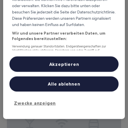
oder verwalten. Klicken Sie dazu bitte unten oder
Hôtel Inn Design Le Havre Nord Montivilliers
Hôtel Inn Design Le Havre Nord
besuchen Sie jederzeit die Seite der Datenschutzrichtlinie.
Montivilliers
Diese Präferenzen werden unseren Partnern signalisiert
und haben keinen Einfluss auf Surfdaten.
2.0-
Sterne-
Montivilliers
Wir und unsere Partner verarbeiten Daten, um
Unterkunft
Folgendes bereitzustellen:
7.8
7,8/10
Gut
(256 Bewertungen)
von
Verwendung genauer Standortdaten. Endgeräteeigenschaften zur
Der
55 €
10,
Identifikation aktiv abfragen. Speichern von oder Zugriff auf
Preis
Gut,
inkl. Steuern & Gebühren
Informationen auf einem Endgerät. Personalisierte Werbung und
beträgt
Inhalte, Messung von Werbeleistung und der Performance von Inhalten,
27. Aug.–28. Aug.
(256
Zielgruppenforschung sowie Entwicklung und Verbesserung von
55 €
Akzeptieren
Bewertungen)
Angeboten.
La Villa 10
Liste der Partner (Lieferanten)
Alle ablehnen
Zwecke anzeigen