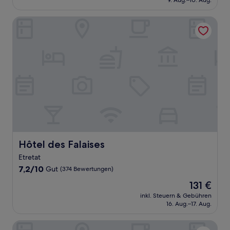
9. Aug.–10. Aug.
(231
85 €
Bewertungen)
Hôtel des Falaises
Hôtel des Falaises
Hôtel des Falaises
Etretat
7.2
7,2/10
Gut
(374 Bewertungen)
von
Der
131 €
10,
Preis
Gut,
inkl. Steuern & Gebühren
beträgt
16. Aug.–17. Aug.
(374
131 €
Bewertungen)
La Petite Rade Hôtel