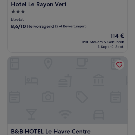
Hotel Le Rayon Vert
Hotel Le Rayon Vert
3.0-
Sterne-
Etretat
Unterkunft
8.6
8,6/10
Hervorragend
(274 Bewertungen)
von
Der
114 €
10,
Preis
Hervorragend,
inkl. Steuern & Gebühren
beträgt
1. Sept.–2. Sept.
(274
114 €
Bewertungen)
B&B HOTEL Le Havre Centre
B&B HOTEL Le Havre Centre
B&B HOTEL Le Havre Centre