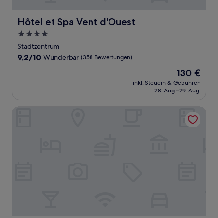
Hôtel et Spa Vent d'Ouest
Hôtel et Spa Vent d'Ouest
4.0-
Sterne-
Stadtzentrum
Unterkunft
9.2
9,2/10
Wunderbar
(358 Bewertungen)
von
Der
130 €
10,
Preis
Wunderbar,
inkl. Steuern & Gebühren
beträgt
28. Aug.–29. Aug.
(358
130 €
Bewertungen)
All Suites Appart Hôtel | Le Havre Centre - Les docks