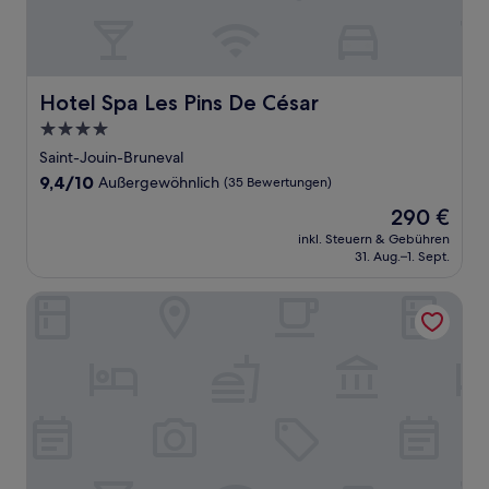
Hotel Spa Les Pins De César
Hotel Spa Les Pins De César
4.0-
Sterne-
Saint-Jouin-Bruneval
Unterkunft
9.4
9,4/10
Außergewöhnlich
(35 Bewertungen)
von
Der
290 €
10,
Preis
Außergewöhnlich,
inkl. Steuern & Gebühren
beträgt
31. Aug.–1. Sept.
(35
290 €
Bewertungen)
Auberge Bout de Bois