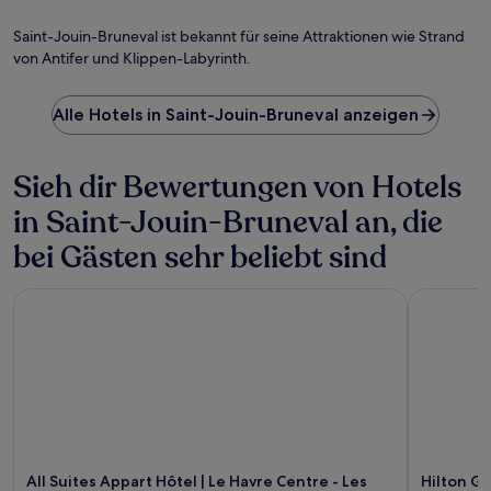
Saint-Jouin-Bruneval ist bekannt für seine Attraktionen wie Strand
von Antifer und Klippen-Labyrinth.
Alle Hotels in Saint-Jouin-Bruneval anzeigen
Sieh dir Bewertungen von Hotels
in Saint-Jouin-Bruneval an, die
bei Gästen sehr beliebt sind
All Suites Appart Hôtel | Le Havre Centre - Les docks
Hilton Gar
All Suites Appart Hôtel | Le Havre Centre - Les
Hilton Ga