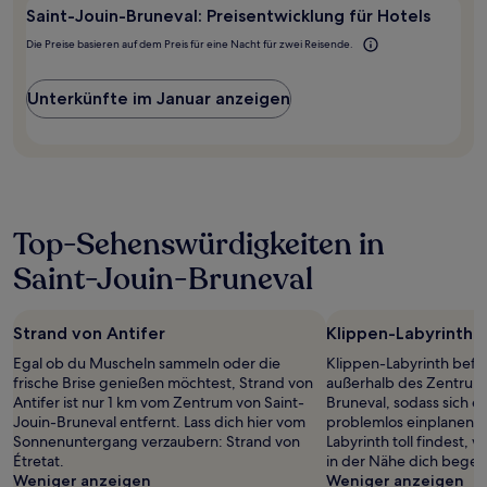
Saint-Jouin-Bruneval: Preisentwicklung für Hotels
Die Preise basieren auf dem Preis für eine Nacht für zwei Reisende.
Unterkünfte im Januar anzeigen
Top-Sehenswürdigkeiten in
Saint-Jouin-Bruneval
Strand von Antifer
Klippen-Labyrinth
Egal ob du Muscheln sammeln oder die
Klippen-Labyrinth befin
frische Brise genießen möchtest, Strand von
außerhalb des Zentrums
Antifer ist nur 1 km vom Zentrum von Saint-
Bruneval, sodass sich 
Jouin-Bruneval entfernt. Lass dich hier vom
problemlos einplanen l
Sonnenuntergang verzaubern: Strand von
Labyrinth toll findest, 
Étretat.
in der Nähe dich begeis
Weniger anzeigen
Weniger anzeigen