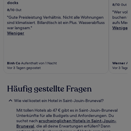
docks
8/10
Gut
8/10
Gut
"Wer volle
"Gute Preisleistung Verhältnis. Nicht alle Wohnungen
buchen ve
sind klimatisiert. Billardtisch ist ein Plus. Wasserabfluss
aufs Meer 
war langsam."
Weniger
Weniger
Binh Co
Aufenthalt von 1 Nacht
Werner
Auf
Vor 3 Tagen gepostet
Vor 3 Tagen
Häufig gestellte Fragen
Wie viel kostet ein Hotel in Saint-Jouin-Bruneval?
Mit tollen Hotels ab 47 € gibt es in Saint-Jouin-Bruneval
Unterkünfte für alle Budgets und Anforderungen. Du
suchst nach
erschwinglichen Hotels in Saint-Jouin-
Bruneval
, die all deine Erwartungen erfüllen? Dann