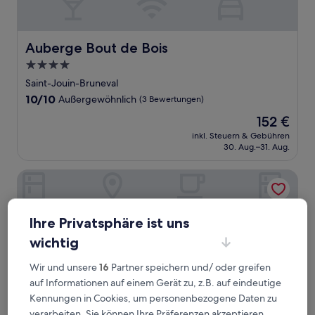
Auberge Bout de Bois
Auberge Bout de Bois
4.0-
Sterne-
Saint-Jouin-Bruneval
Unterkunft
10.0
10/10
Außergewöhnlich
(3 Bewertungen)
von
Der
152 €
10,
Preis
Außergewöhnlich,
inkl. Steuern & Gebühren
beträgt
30. Aug.–31. Aug.
(3
152 €
Bewertungen)
Hôtel Inn Design Le Havre Nord Montivilliers
Ihre Privatsphäre ist uns
wichtig
Wir und unsere
16
Partner speichern und/ oder greifen
auf Informationen auf einem Gerät zu, z.B. auf eindeutige
Kennungen in Cookies, um personenbezogene Daten zu
verarbeiten. Sie können Ihre Präferenzen akzeptieren