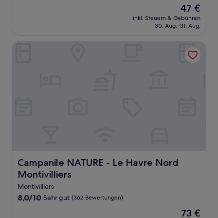
von
Der
47 €
10,
Preis
Sehr
inkl. Steuern & Gebühren
beträgt
30. Aug.–31. Aug.
gut,
47 €
(1.003
Bewertungen)
Campanile NATURE - Le Havre Nord Montivilliers
Campanile NATURE - Le Havre Nord Montivilliers
Campanile NATURE - Le Havre Nord
Montivilliers
Montivilliers
8.0
8,0/10
Sehr gut
(362 Bewertungen)
von
Der
73 €
10,