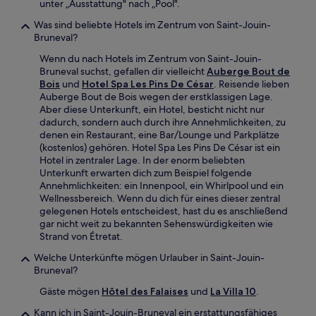
unter „Ausstattung" nach „Pool".
Was sind beliebte Hotels im Zentrum von Saint-Jouin-
Bruneval?
Wenn du nach Hotels im Zentrum von Saint-Jouin-
Bruneval suchst, gefallen dir vielleicht
Auberge Bout de
Bois
und
Hotel Spa Les Pins De César
. Reisende lieben
Auberge Bout de Bois wegen der erstklassigen Lage.
Aber diese Unterkunft, ein Hotel, besticht nicht nur
dadurch, sondern auch durch ihre Annehmlichkeiten, zu
denen ein Restaurant, eine Bar/Lounge und Parkplätze
(kostenlos) gehören. Hotel Spa Les Pins De César ist ein
Hotel in zentraler Lage. In der enorm beliebten
Unterkunft erwarten dich zum Beispiel folgende
Annehmlichkeiten: ein Innenpool, ein Whirlpool und ein
Wellnessbereich. Wenn du dich für eines dieser zentral
gelegenen Hotels entscheidest, hast du es anschließend
gar nicht weit zu bekannten Sehenswürdigkeiten wie
Strand von Étretat.
Welche Unterkünfte mögen Urlauber in Saint-Jouin-
Bruneval?
Gäste mögen
Hôtel des Falaises
und
La Villa 10
.
Kann ich in Saint-Jouin-Bruneval ein erstattungsfähiges