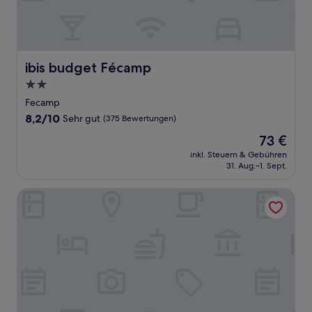
ibis budget Fécamp
ibis budget Fécamp
2.0-
Sterne-
Fecamp
Unterkunft
8.2
8,2/10
Sehr gut
(375 Bewertungen)
von
Der
73 €
10,
Preis
Sehr
inkl. Steuern & Gebühren
beträgt
31. Aug.–1. Sept.
gut,
73 €
(375
Bewertungen)
Best Western Plus Le Havre Centre Gare