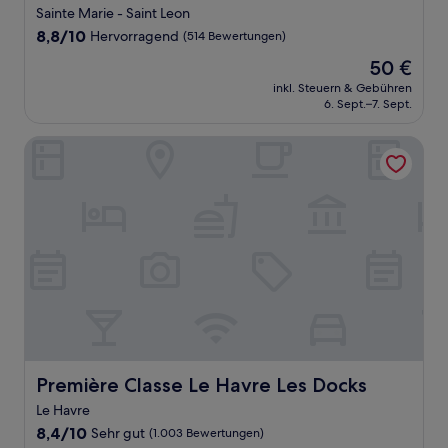
Sainte Marie - Saint Leon
8.8
8,8/10
Hervorragend
(514 Bewertungen)
von
Der
50 €
10,
Preis
Hervorragend,
inkl. Steuern & Gebühren
beträgt
6. Sept.–7. Sept.
(514
50 €
Bewertungen)
Première Classe Le Havre Les Docks
Première Classe Le Havre Les Docks
Première Classe Le Havre Les Docks
Le Havre
8.4
8,4/10
Sehr gut
(1.003 Bewertungen)