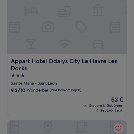
Appart Hotel Odalys City Le Havre Les Docks
Appart Hotel Odalys City Le Havre Les
Docks
3.0-
Sterne-
Sainte Marie - Saint Leon
Unterkunft
9.2
9,2/10
Wunderbar
(264 Bewertungen)
von
Der
53 €
10,
Preis
Wunderbar,
inkl. Steuern & Gebühren
beträgt
4. Sept.–5. Sept.
(264
53 €
Bewertungen)
Jost Hotel Le Havre Gare