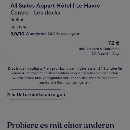
All Suites Appart Hôtel | Le Havre Centre - Les docks
All Suites Appart Hôtel | Le Havre
Centre - Les docks
3.0-
Sterne-
Le Havre
Unterkunft
9.0
9,0/10
Wunderbar
(305 Bewertungen)
von
Der
72 €
10,
Preis
Wunderbar,
inkl. Steuern & Gebühren
beträgt
23. Aug.–24. Aug.
(305
72 €
Bewertungen)
Dies
Dies ist der niedrigste Preis pro Nacht, der in den letzten 24 Stunden für
einen Aufenthalt mit 1 Übernachtung von 2 Erwachsenen gefunden
ist
wurde. Preise und Verfügbarkeiten können sich ändern. Es können
der
zusätzliche Bedingungen gelten.
niedrigste
Preis
Alle Unterkünfte anzeigen
pro
Nacht,
der
in
den
letzten
Probiere es mit einer anderen
24 Stunden