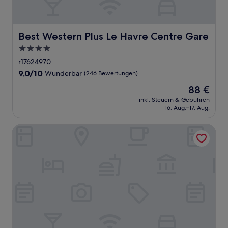
Best Western Plus Le Havre Centre Gare
Best Western Plus Le Havre Centre Gare
4.0-
Sterne-
r17624970
Unterkunft
9.0
9,0/10
Wunderbar
(246 Bewertungen)
von
Der
88 €
10,
Preis
Wunderbar,
inkl. Steuern & Gebühren
beträgt
16. Aug.–17. Aug.
(246
88 €
Bewertungen)
Hôtel et Spa Vent d'Ouest