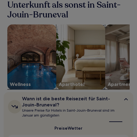
für
Unterkunft als sonst in Saint-
einen
Jouin-Bruneval
Aufenthalt
mit
1 Übernachtung
Suche nach Unterkünften mit Wellness vor Ort
Suche nach Aparthotels
Suche nach A
von
2 Erwachsenen
gefunden
wurde.
Preise
und
Verfügbarkeiten
können
sich
ändern.
Es
Wellness
Aparthotel
Apartment
können
zusätzliche
Wann
Wann ist die beste Reisezeit für Saint-
Bedingungen
ist
Jouin-Bruneval?
gelten.
die
Unsere Preise für Hotels in Saint-Jouin-Bruneval sind im
beste
Januar am günstigsten
Reisezeit
für
Saint-
Preise
Wetter
Jouin-
Bruneval?