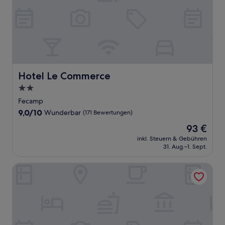
Hotel Le Commerce
Hotel Le Commerce
2.0-
Sterne-
Fecamp
Unterkunft
9.0
9,0/10
Wunderbar
(171 Bewertungen)
von
Der
93 €
10,
Preis
Wunderbar,
inkl. Steuern & Gebühren
beträgt
31. Aug.–1. Sept.
(171
93 €
Bewertungen)
Birgit Hotel Le Havre Centre