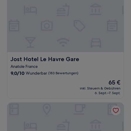
Jost Hotel Le Havre Gare
Jost Hotel Le Havre Gare
Anatole France
9.0
9,0/10
Wunderbar
(183 Bewertungen)
von
Der
65 €
10,
Preis
Wunderbar,
inkl. Steuern & Gebühren
beträgt
6. Sept.–7. Sept.
(183
65 €
Bewertungen)
Hotel Le Commerce