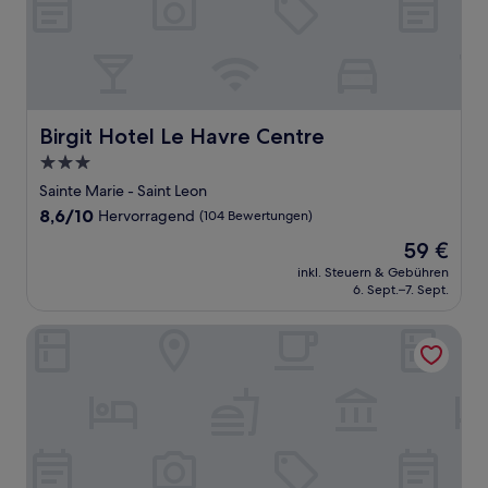
Birgit Hotel Le Havre Centre
Birgit Hotel Le Havre Centre
3.0-
Sterne-
Sainte Marie - Saint Leon
Unterkunft
8.6
8,6/10
Hervorragend
(104 Bewertungen)
von
Der
59 €
10,
Preis
Hervorragend,
inkl. Steuern & Gebühren
beträgt
6. Sept.–7. Sept.
(104
59 €
Bewertungen)
Aparthotel Adagio Access Le Havre Les Docks