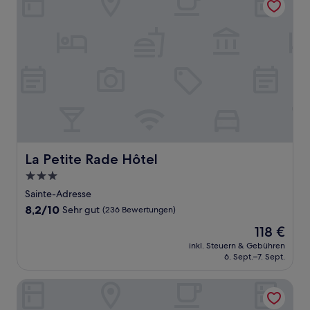
La Petite Rade Hôtel
La Petite Rade Hôtel
3.0-
Sterne-
Sainte-Adresse
Unterkunft
8.2
8,2/10
Sehr gut
(236 Bewertungen)
von
Der
118 €
10,
Preis
Sehr
inkl. Steuern & Gebühren
beträgt
6. Sept.–7. Sept.
gut,
118 €
(236
Bewertungen)
Appart Hotel Odalys City Le Havre Les Docks