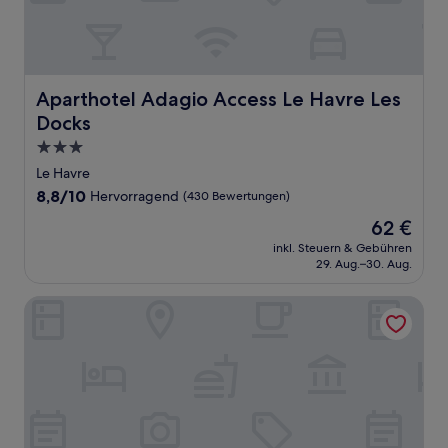
Aparthotel Adagio Access Le Havre Les Docks
Aparthotel Adagio Access Le Havre Les
Docks
3.0-
Sterne-
Le Havre
Unterkunft
8.8
8,8/10
Hervorragend
(430 Bewertungen)
von
Der
62 €
10,
Preis
Hervorragend,
inkl. Steuern & Gebühren
beträgt
29. Aug.–30. Aug.
(430
62 €
Bewertungen)
ibis budget Fécamp