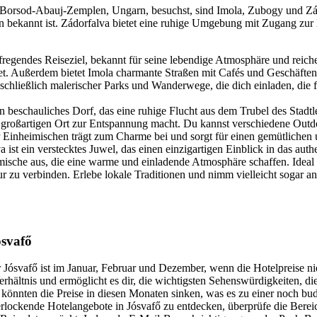
Borsod-Abauj-Zemplen, Ungarn, besuchst, sind Imola, Zubogy und Zádor
ekannt ist. Zádorfalva bietet eine ruhige Umgebung mit Zugang zur lok
aufregendes Reiseziel, bekannt für seine lebendige Atmosphäre und reich
tet. Außerdem bietet Imola charmante Straßen mit Cafés und Geschäften
nschließlich malerischer Parks und Wanderwege, die dich einladen, die
in beschauliches Dorf, das eine ruhige Flucht aus dem Trubel des Stadtl
m großartigen Ort zur Entspannung macht. Du kannst verschiedene Out
er Einheimischen trägt zum Charme bei und sorgt für einen gemütlichen
a ist ein verstecktes Juwel, das einen einzigartigen Einblick in das aut
ische aus, die eine warme und einladende Atmosphäre schaffen. Ideal 
zu verbinden. Erlebe lokale Traditionen und nimm vielleicht sogar an G
ósvafő
r Jósvafő ist im Januar, Februar und Dezember, wenn die Hotelpreise ni
rhältnis und ermöglicht es dir, die wichtigsten Sehenswürdigkeiten, d
h könnten die Preise in diesen Monaten sinken, was es zu einer noch b
lockende Hotelangebote in Jósvafő zu entdecken, überprüfe die Berei