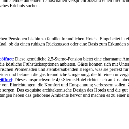
e und atemberaubenden Landschaften verspricht Jósvafő einen friedlich
sches Erlebnis suchen.
hen Pensionen bis hin zu familienfreundlichen Hotels. Eingebettet in
Egal, ob du einen ruhigen Rückzugsort oder eine Basis zum Erkunden su
eöffnet
: Diese gemütliche 2,5-Sterne-Pension bietet eine charmante A
 die köstliche Frühstücksoptionen anbieten. Gäste können sich mit Un
lerischen Promenaden und atemberaubenden Bergen, was sie perfekt für 
er und betonen die gastfreundliche Umgebung, die für einen unverges
öffnet
: Dieses anspruchsvolle 4,0-Sterne-Hotel richtet sich an Urlaube
he von Einrichtungen, die Komfort und Entspannung verbessern sollen.
 sorgen. Das exquisite architektonische Design des Hotels und die gu
rtungen heben das gehobene Ambiente hervor und machen es zu einer id