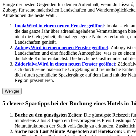
Einige der besten Gegenden für deinen Aufenthalt, wenn du Jósvafő, 
Zubogy für seine malerischen Landschaften und Wandermöglichkeiten b
Attraktionen die beste Wahl.
Imola
Wird in einem neuen Fenster geöffnet
: Imola ist ein 
die das ganze Jahr über adrenalingeladene Veranstaltungen bie
nicht die Gelegenheit, die nahegelegene Natur zu erkunden, ei
Landschaften genießt.
Zubogy
Wird in einem neuen Fenster geöffnet
: Zubogy ist e
Landschaften und eine friedliche Atmosphäre, was es zu eine
die lokale Kultur eintauchst. Die herzliche Gastfreundschaft d
Zádorfalva
Wird in einem neuen Fenster geöffnet
: Zádorfalv
sich durch seine malerische Umgebung und freundliche Einheim
dich durch gemütliche Spaziergänge auf dem Land mit der Natur 
Region präsentieren.
Weniger
5 clevere Spartipps bei der Buchung eines Hotels in J
Buche zu den günstigsten Zeiten:
Die günstigste Reisezeit fü
mindestens 2 bis 3 Tagen ein hervorragendes Preis-Leistungs-Ve
Naturattraktionen der Stadt vollständig zu erkunden. Zusätzlic
Suche nach Last-Minute-Angeboten auf Hotels.com:
Um ver