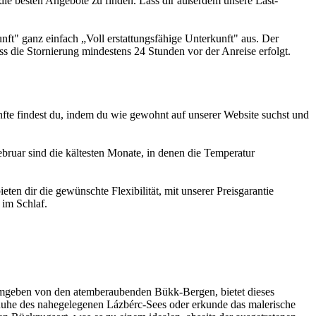
die besten Angebote zu finden. Lass dir außerdem unsere Last-
nft" ganz einfach „Voll erstattungsfähige Unterkunft" aus. Der
dass die Stornierung mindestens 24 Stunden vor der Anreise erfolgt.
nfte findest du, indem du wie gewohnt auf unserer Website suchst und
bruar sind die kältesten Monate, in denen die Temperatur
en dir die gewünschte Flexibilität, mit unserer Preisgarantie
 im Schlaf.
 Umgeben von den atemberaubenden Bükk-Bergen, bietet dieses
uhe des nahegelegenen Lázbérc-Sees oder erkunde das malerische