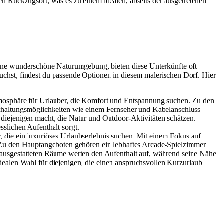
en Rückzugsort, was es zu einem idealen, abseits der ausgetretenen
 eine wunderschöne Naturumgebung, bieten diese Unterkünfte oft
chst, findest du passende Optionen in diesem malerischen Dorf. Hier
tmosphäre für Urlauber, die Komfort und Entspannung suchen. Zu den
terhaltungsmöglichkeiten wie einem Fernseher und Kabelanschluss
diejenigen macht, die Natur und Outdoor-Aktivitäten schätzen.
slichen Aufenthalt sorgt.
r, die ein luxuriöses Urlaubserlebnis suchen. Mit einem Fokus auf
 Zu den Hauptangeboten gehören ein lebhaftes Arcade-Spielzimmer
t ausgestatteten Räume werten den Aufenthalt auf, während seine Nähe
ealen Wahl für diejenigen, die einen anspruchsvollen Kurzurlaub