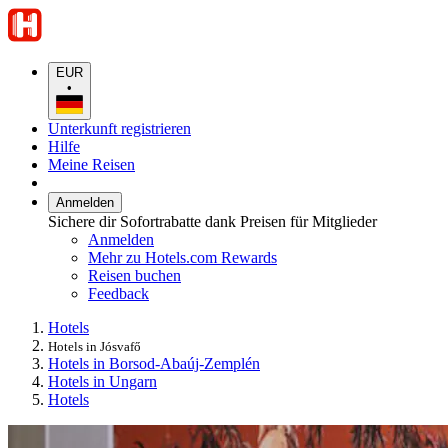
EUR
•
Unterkunft registrieren
Hilfe
Meine Reisen
Anmelden
Sichere dir Sofortrabatte dank Preisen für Mitglieder
Anmelden
Mehr zu Hotels.com Rewards
Reisen buchen
Feedback
Hotels
Hotels in Jósvafő
Hotels in Borsod-Abaúj-Zemplén
Hotels in Ungarn
Hotels