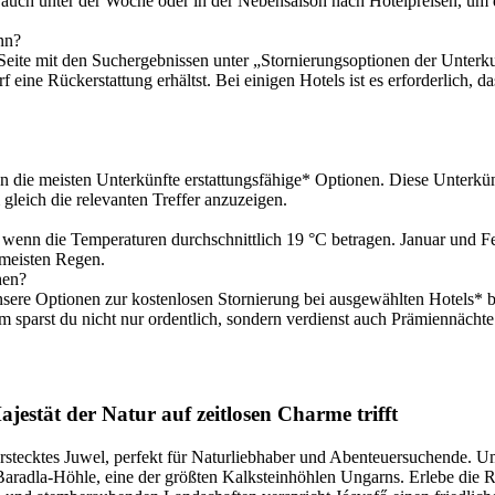
 auch unter der Woche oder in der Nebensaison nach Hotelpreisen, um 
nn?
Seite mit den Suchergebnissen unter „Stornierungsoptionen der Unterku
rf eine Rückerstattung erhältst. Bei einigen Hotels ist es erforderlich, 
en die meisten Unterkünfte erstattungsfähige* Optionen. Diese Unterkü
 gleich die relevanten Treffer anzuzeigen.
wenn die Temperaturen durchschnittlich 19 °C betragen. Januar und Fe
 meisten Regen.
hen?
sere Optionen zur kostenlosen Stornierung bei ausgewählten Hotels* biet
 sparst du nicht nur ordentlich, sondern verdienst auch Prämiennächte
jestät der Natur auf zeitlosen Charme trifft
erstecktes Juwel, perfekt für Naturliebhaber und Abenteuersuchende.
radla-Höhle, eine der größten Kalksteinhöhlen Ungarns. Erlebe die R