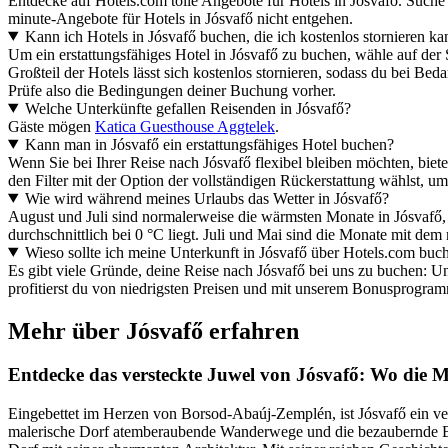
Entdecke auf Hotels.com tolle Angebote für Hotels in Jósvafő. Suche
minute-Angebote für Hotels in Jósvafő nicht entgehen.
Kann ich Hotels in Jósvafő buchen, die ich kostenlos stornieren ka
Um ein erstattungsfähiges Hotel in Jósvafő zu buchen, wähle auf der 
Großteil der Hotels lässt sich kostenlos stornieren, sodass du bei Beda
Prüfe also die Bedingungen deiner Buchung vorher.
Welche Unterkünfte gefallen Reisenden in Jósvafő?
Gäste mögen
Katica Guesthouse Aggtelek
.
Kann man in Jósvafő ein erstattungsfähiges Hotel buchen?
Wenn Sie bei Ihrer Reise nach Jósvafő flexibel bleiben möchten, biet
den Filter mit der Option der vollständigen Rückerstattung wählst, um
Wie wird während meines Urlaubs das Wetter in Jósvafő?
August und Juli sind normalerweise die wärmsten Monate in Jósvafő, 
durchschnittlich bei 0 °C liegt. Juli und Mai sind die Monate mit dem
Wieso sollte ich meine Unterkunft in Jósvafő über Hotels.com buc
Es gibt viele Gründe, deine Reise nach Jósvafő bei uns zu buchen: Un
profitierst du von niedrigsten Preisen und mit unserem Bonusprogramm
Mehr über Jósvafő erfahren
Entdecke das versteckte Juwel von Jósvafő: Wo die Ma
Eingebettet im Herzen von Borsod-Abaúj-Zemplén, ist Jósvafő ein v
malerische Dorf atemberaubende Wanderwege und die bezaubernde Ba