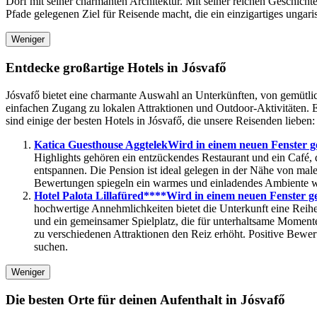
Dorf mit seiner charmanten Architektur. Mit seiner reichen Geschicht
Pfade gelegenen Ziel für Reisende macht, die ein einzigartiges ungari
Weniger
Entdecke großartige Hotels in Jósvafő
Jósvafő bietet eine charmante Auswahl an Unterkünften, von gemütlic
einfachen Zugang zu lokalen Attraktionen und Outdoor-Aktivitäten. 
sind einige der besten Hotels in Jósvafő, die unsere Reisenden lieben:
Katica Guesthouse Aggtelek
Wird in einem neuen Fenster g
Highlights gehören ein entzückendes Restaurant und ein Café,
entspannen. Die Pension ist ideal gelegen in der Nähe von ma
Bewertungen spiegeln ein warmes und einladendes Ambiente wid
Hotel Palota Lillafüred****
Wird in einem neuen Fenster ge
hochwertige Annehmlichkeiten bietet die Unterkunft eine Rei
und ein gemeinsamer Spielplatz, die für unterhaltsame Momente
zu verschiedenen Attraktionen den Reiz erhöht. Positive Bewe
suchen.
Weniger
Die besten Orte für deinen Aufenthalt in Jósvafő