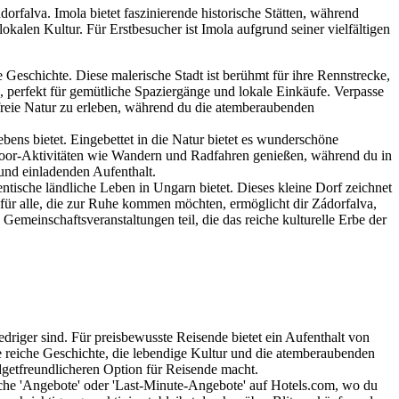
falva. Imola bietet faszinierende historische Stätten, während
alen Kultur. Für Erstbesucher ist Imola aufgrund seiner vielfältigen
e Geschichte. Diese malerische Stadt ist berühmt für ihre Rennstrecke,
, perfekt für gemütliche Spaziergänge und lokale Einkäufe. Verpasse
 freie Natur zu erleben, während du die atemberaubenden
ebens bietet. Eingebettet in die Natur bietet es wunderschöne
door-Aktivitäten wie Wandern und Radfahren genießen, während du in
 und einladenden Aufenthalt.
hentische ländliche Leben in Ungarn bietet. Dieses kleine Dorf zeichnet
für alle, die zur Ruhe kommen möchten, ermöglicht dir Zádorfalva,
emeinschaftsveranstaltungen teil, die das reiche kulturelle Erbe der
edriger sind. Für preisbewusste Reisende bietet ein Aufenthalt von
ie reiche Geschichte, die lebendige Kultur und die atemberaubenden
udgetfreundlicheren Option für Reisende macht.
che 'Angebote' oder 'Last-Minute-Angebote' auf Hotels.com, wo du