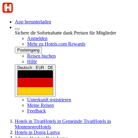
App herunterladen
Sichere dir Sofortrabatte dank Preisen für Mitglieder
Anmelden
Mehr zu Hotels.com Rewards
Posteingang
Reisen buchen
Hilfe
Deutsch · EUR · DE
Unterkunft registrieren
Meine Reisen
Feedback
Hotels in Tivat
Hotels in Gemeinde Tivat
Hotels in
Montenegro
Hotels
Hotels in Donja Lastva