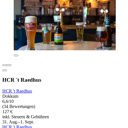
HCR 't Raedhus
HCR 't Raedhus
Dokkum
6,6/10
(34 Bewertungen)
127 €
inkl. Steuern & Gebühren
31. Aug.–1. Sept.
HCR 't Raedhus