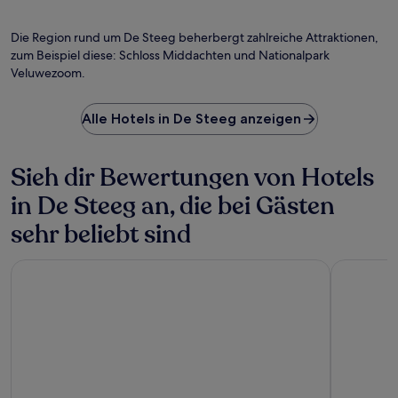
Öf
Fo
vo
Die Region rund um De Steeg beherbergt zahlreiche Attraktionen,
Ge
zum Beispiel diese: Schloss Middachten und Nationalpark
Se
Veluwezoom.
Alle Hotels in De Steeg anzeigen
Sieh dir Bewertungen von Hotels
in De Steeg an, die bei Gästen
sehr beliebt sind
Mercure City Nijmegen Centre Hotel
Holiday I