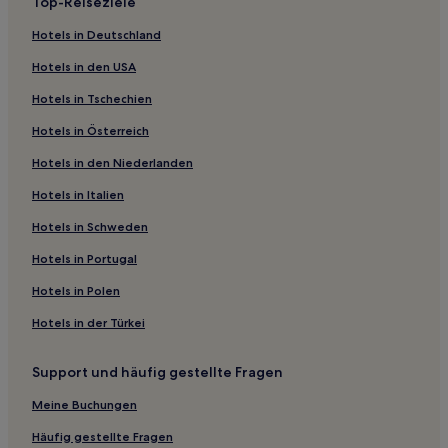
Top-Reiseziele
Gemeinde Doesburg: Hotels
Hotels in Deutschland
Hotels nahe Nederlands Openluchtmuseum
Hotels in den USA
Hotels nahe Historisches Museum
Hotels in Tschechien
Gemeinde Duiven: Hotels
Hotels in Österreich
Hotels nahe Rosendaelsche Golfclub
Hotels in den Niederlanden
Nordöstlich von Schaarsbergen: Hotels
Gemeinde Westervoort: Hotels
Hotels in Italien
Hotels nahe Schouwburg Arnhem
Hotels in Schweden
Hotels nahe Oosterbeek Kriegsfriedhof
Hotels in Portugal
Gemeinde Rozendaal: Hotels
Hotels in Polen
Hotels nahe Stadttheater Arnhem
Hotels in der Türkei
Gemeinde Rheden: Hotels
Support und häufig gestellte Fragen
Markt: Hotels
Hotels nahe Park Sonsbeek
Meine Buchungen
Gemeinde Zevenaar: Hotels
Häufig gestellte Fragen