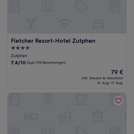
Fletcher Resort-Hotel Zutphen
Fletcher Resort-Hotel Zutphen
4.0-
Sterne-
Zutphen
Unterkunft
7.4
7,4/10
Gut
(178 Bewertungen)
von
Der
79 €
10,
Preis
Gut,
inkl. Steuern & Gebühren
beträgt
16. Aug.–17. Aug.
(178
79 €
Bewertungen)
Kasteel Engelenburg - Quality Lodgings