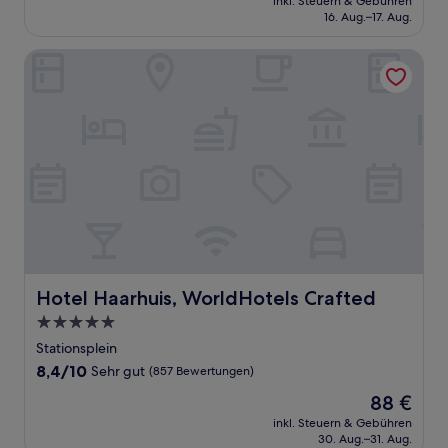
Sehr
inkl. Steuern & Gebühren
beträgt
16. Aug.–17. Aug.
gut,
99 €
(196
Bewertungen)
Hotel Haarhuis, WorldHotels Crafted
Hotel Haarhuis, WorldHotels Crafted
Hotel Haarhuis, WorldHotels Crafted
5.0-
Sterne-
Stationsplein
Unterkunft
8.4
8,4/10
Sehr gut
(857 Bewertungen)
von
Der
88 €
10,
Preis
Sehr
inkl. Steuern & Gebühren
beträgt
30. Aug.–31. Aug.
gut,