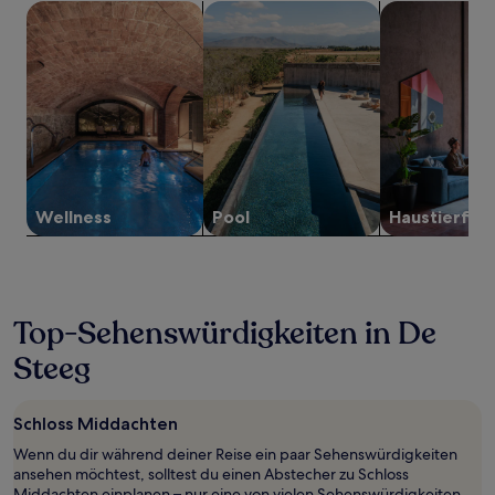
Suche nach Unterkünften mit Wellness vor Ort
Suche nach Unterkünften mit Pool
Suche nach ha
von
2 Erwachsenen
gefunden
wurde.
Preise
und
Verfügbarkeiten
können
sich
ändern.
Es
Wellness
Pool
Haustier­fre
können
zusätzliche
Bedingungen
gelten.
Top-Sehenswürdigkeiten in De
Steeg
Schloss Middachten
Wenn du dir während deiner Reise ein paar Sehenswürdigkeiten
ansehen möchtest, solltest du einen Abstecher zu Schloss
Middachten einplanen – nur eine von vielen Sehenswürdigkeiten