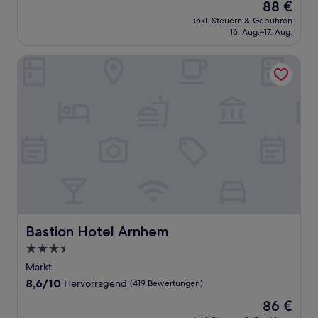
Der
88 €
10,
Preis
Hervorragend,
inkl. Steuern & Gebühren
beträgt
16. Aug.–17. Aug.
(466
88 €
Bewertungen)
Bastion Hotel Arnhem
Bastion Hotel Arnhem
Bastion Hotel Arnhem
3.5-
Sterne-
Markt
Unterkunft
8.6
8,6/10
Hervorragend
(419 Bewertungen)
von
Der
86 €
10,
Preis