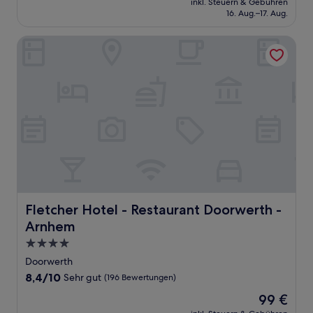
Hervorragend,
inkl. Steuern & Gebühren
beträgt
16. Aug.–17. Aug.
(419
86 €
Bewertungen)
Fletcher Hotel - Restaurant Doorwerth - Arnhem
Fletcher Hotel - Restaurant Doorwerth - Arnhem
Fletcher Hotel - Restaurant Doorwerth -
Arnhem
4.0-
Sterne-
Doorwerth
Unterkunft
8.4
8,4/10
Sehr gut
(196 Bewertungen)
von
Der
99 €
10,
Preis