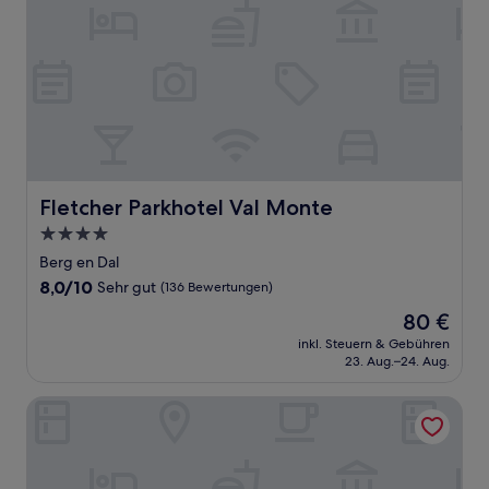
Fletcher Parkhotel Val Monte
Fletcher Parkhotel Val Monte
4.0-
Sterne-
Berg en Dal
Unterkunft
8.0
8,0/10
Sehr gut
(136 Bewertungen)
von
Der
80 €
10,
Preis
Sehr
inkl. Steuern & Gebühren
beträgt
23. Aug.–24. Aug.
gut,
80 €
(136
Bewertungen)
The Rebyl, Nijmegen, a Tribute Portfolio Hotel