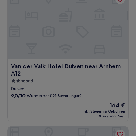
Van der Valk Hotel Duiven near Arnhem A12
Van der Valk Hotel Duiven near Arnhem
A12
4.5-
Sterne-
Duiven
Unterkunft
9.0
9,0/10
Wunderbar
(195 Bewertungen)
von
Der
164 €
10,
Preis
Wunderbar,
inkl. Steuern & Gebühren
beträgt
9. Aug.–10. Aug.
(195
164 €
Bewertungen)
Lodges Veluwse Poort