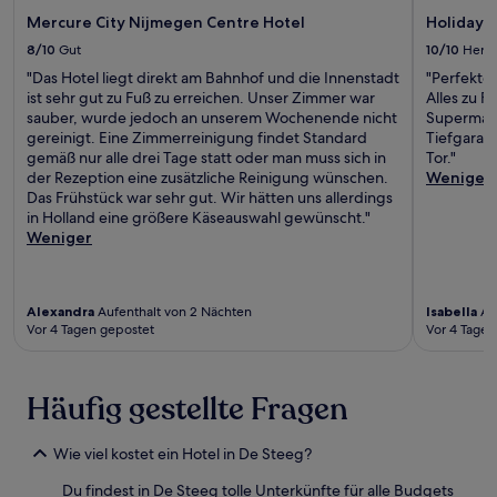
Mercure City Nijmegen Centre Hotel
Holiday 
8/10
Gut
10/10
Herv
"Das Hotel liegt direkt am Bahnhof und die Innenstadt
"Perfekte
ist sehr gut zu Fuß zu erreichen. Unser Zimmer war
Alles zu F
sauber, wurde jedoch an unserem Wochenende nicht
Supermarkt
gereinigt. Eine Zimmerreinigung findet Standard
Tiefgarag
gemäß nur alle drei Tage statt oder man muss sich in
Tor."
der Rezeption eine zusätzliche Reinigung wünschen.
Weniger
Das Frühstück war sehr gut. Wir hätten uns allerdings
in Holland eine größere Käseauswahl gewünscht."
Weniger
Alexandra
Aufenthalt von 2 Nächten
Isabella
Auf
Vor 4 Tagen gepostet
Vor 4 Tagen
Häufig gestellte Fragen
Wie viel kostet ein Hotel in De Steeg?
Du findest in De Steeg tolle Unterkünfte für alle Budgets