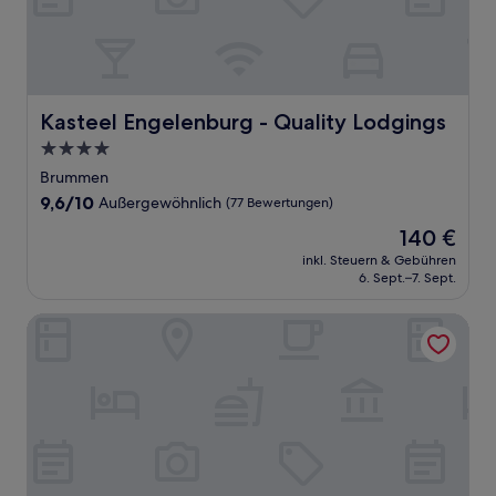
Kasteel Engelenburg - Quality Lodgings
Kasteel Engelenburg - Quality Lodgings
4.0-
Sterne-
Brummen
Unterkunft
9.6
9,6/10
Außergewöhnlich
(77 Bewertungen)
von
Der
140 €
10,
Preis
Außergewöhnlich,
inkl. Steuern & Gebühren
beträgt
6. Sept.–7. Sept.
(77
140 €
Bewertungen)
Landgoed Hotel Groot Warnsborn