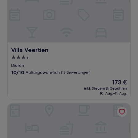
Villa Veertien
Villa Veertien
3.5-
Sterne-
Dieren
Unterkunft
10.0
10/10
Außergewöhnlich
(13 Bewertungen)
von
Der
173 €
10,
Preis
Außergewöhnlich,
inkl. Steuern & Gebühren
beträgt
10. Aug.–11. Aug.
(13
173 €
Bewertungen)
Fletcher Resort-Hotel Zutphen