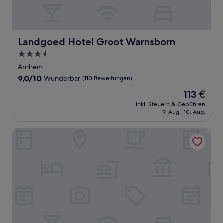
Landgoed Hotel Groot Warnsborn
Landgoed Hotel Groot Warnsborn
3.5-
Sterne-
Arnhem
Unterkunft
9.0
9,0/10
Wunderbar
(110 Bewertungen)
von
Der
113 €
10,
Preis
Wunderbar,
inkl. Steuern & Gebühren
beträgt
9. Aug.–10. Aug.
(110
113 €
Bewertungen)
Landgoed Ehzerwold