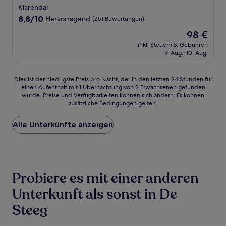
Sterne-
Klarendal
Unterkunft
8.8
8,8/10
Hervorragend
(251 Bewertungen)
von
Der
98 €
10,
Preis
Hervorragend,
inkl. Steuern & Gebühren
beträgt
9. Aug.–10. Aug.
(251
98 €
Bewertungen)
Dies
Dies ist der niedrigste Preis pro Nacht, der in den letzten 24 Stunden für
einen Aufenthalt mit 1 Übernachtung von 2 Erwachsenen gefunden
ist
wurde. Preise und Verfügbarkeiten können sich ändern. Es können
der
zusätzliche Bedingungen gelten.
niedrigste
Preis
Alle Unterkünfte anzeigen
pro
Nacht,
der
in
den
letzten
Probiere es mit einer anderen
24 Stunden
für
Unterkunft als sonst in De
einen
Steeg
Aufenthalt
mit
1 Übernachtung