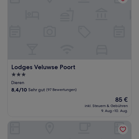
Lodges Veluwse Poort
Lodges Veluwse Poort
3.0-
Sterne-
Dieren
Unterkunft
8.4
8,4/10
Sehr gut
(97 Bewertungen)
von
Der
85 €
10,
Preis
Sehr
inkl. Steuern & Gebühren
beträgt
9. Aug.–10. Aug.
gut,
85 €
(97
Bewertungen)
Fletcher Parkhotel Val Monte