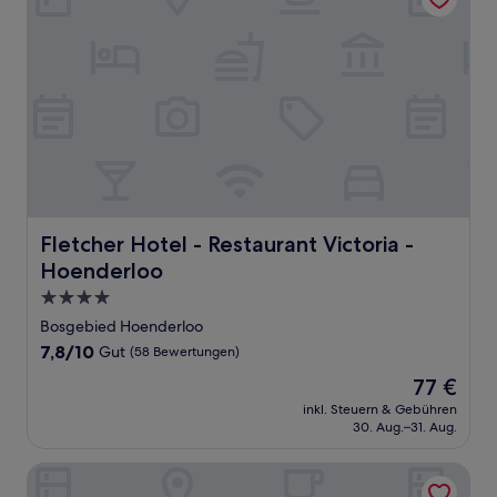
Fletcher Hotel - Restaurant Victoria - Hoenderloo
Fletcher Hotel - Restaurant Victoria -
Hoenderloo
4.0-
Sterne-
Bosgebied Hoenderloo
Unterkunft
7.8
7,8/10
Gut
(58 Bewertungen)
von
Der
77 €
10,
Preis
Gut,
inkl. Steuern & Gebühren
beträgt
30. Aug.–31. Aug.
(58
77 €
Bewertungen)
Van der Valk Hotel Duiven near Arnhem A12