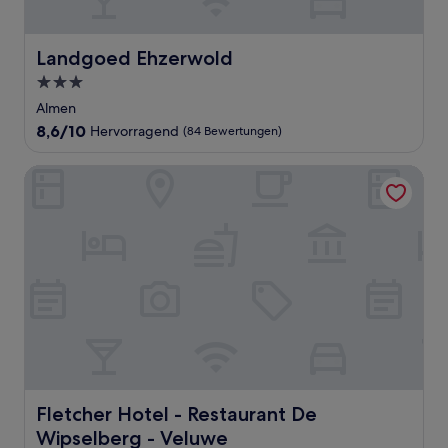
Landgoed Ehzerwold
Landgoed Ehzerwold
3.0-
Sterne-
Almen
Unterkunft
8.6
8,6/10
Hervorragend
(84 Bewertungen)
von
10,
Fletcher Hotel - Restaurant De Wipselberg - Veluwe
Hervorragend,
(84
Bewertungen)
Fletcher Hotel - Restaurant De Wipselberg - Veluwe
Fletcher Hotel - Restaurant De
Wipselberg - Veluwe