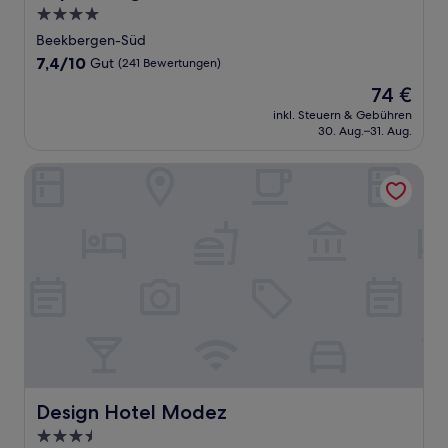
4.0-
Sterne-
Beekbergen-Süd
Unterkunft
7.4
7,4/10
Gut
(241 Bewertungen)
von
Der
74 €
10,
Preis
Gut,
inkl. Steuern & Gebühren
beträgt
30. Aug.–31. Aug.
(241
74 €
Bewertungen)
Design Hotel Modez
Design Hotel Modez
Design Hotel Modez
3.5-