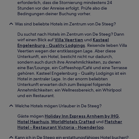
erforderlich, dass die Stornierung mindestens 24
Stunden vor der Anreise erfolgt. Prüfe also die
Bedingungen deiner Buchung vorher.
Was sind beliebte Hotels im Zentrum von De Steeg?
Du suchst nach Hotels im Zentrum von De Steeg? Dann
wirf einen Blick auf
Villa Veertien
und
Kasteel
Engelenburg - Quality Lodgings
. Reisende lieben Villa
Veertien wegen der erstklassigen Lage. Aber diese
Unterkunft, ein Hotel, besticht nicht nur dadurch,
sondern auch durch ihre Annehmlichkeiten, zu denen
eine Bar/Lounge, ein Coffeeshop/Café und eine Terrasse
gehören. Kasteel Engelenburg - Quality Lodgings ist ein
Hotel in zentraler Lage. In der enorm beliebten
Unterkunft erwarten dich zum Beispiel folgende
Annehmlichkeiten: ein Wellnessbereich, ein Whirlpool
und ein Restaurant.
Welche Hotels mögen Urlauber in De Steeg?
Gäste mögen
Holiday Inn Express Arnhem by IHG
,
Hotel Haarhuis, WorldHotels Crafted
und
Fletcher
Hotel - Restaurant Victoria - Hoenderloo
.
Kann ich in De Steeg ein erstattungsfähiges Hotel buchen?