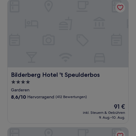
Bilderberg Hotel 't Speulderbos
Bilderberg Hotel 't Speulderbos
Bilderberg Hotel 't Speulderbos
4.0-
Sterne-
Garderen
Unterkunft
8.6
8,6/10
Hervorragend
(412 Bewertungen)
von
Der
91 €
10,
Preis
Hervorragend,
inkl. Steuern & Gebühren
beträgt
9. Aug.–10. Aug.
(412
91 €
Bewertungen)
Fletcher Hotel - Restaurant Victoria - Hoenderloo