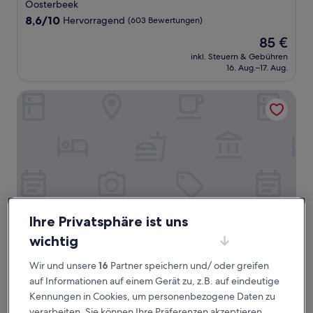
Sterne-
Oosterbeek
Unterkunft
8.6
8,6/10
Hervorragend
(603 Bewertungen)
von
Der
85 €
10,
Preis
Hervorragend,
inkl. Steuern & Gebühren
beträgt
16. Aug.–17. Aug.
(603
85 €
Bewertungen)
Holiday Inn Express Arnhem by IHG
Ihre Privatsphäre ist uns
wichtig
Holiday Inn Express Arnhem by IHG
Holiday Inn Express Arnhem by IHG
Wir und unsere
16
Partner speichern und/ oder greifen
3.0-
auf Informationen auf einem Gerät zu, z.B. auf eindeutige
Sterne-
Kennungen in Cookies, um personenbezogene Daten zu
Arnhem
Unterkunft
verarbeiten. Sie können Ihre Präferenzen akzeptieren