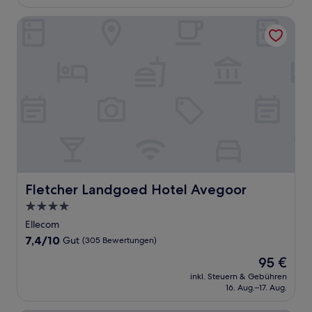
88 €
(857
Bewertungen)
Fletcher Landgoed Hotel Avegoor
Fletcher Landgoed Hotel Avegoor
Fletcher Landgoed Hotel Avegoor
4.0-
Sterne-
Ellecom
Unterkunft
7.4
7,4/10
Gut
(305 Bewertungen)
von
Der
95 €
10,
Preis
Gut,
inkl. Steuern & Gebühren
beträgt
16. Aug.–17. Aug.
(305
95 €
Bewertungen)