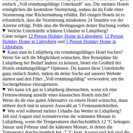
einfach „Voll erstattungsfähige Unterkunft" aus. Die meisten Hotels
ermöglichen die kostenlose Stornierung, sodass du im Falle einer
Stornierung eine Rückerstattung erhältst. Bei einigen Hotels ist es
erforderlich, dass die Stornierung mindestens 24 Stunden vor der
Anreise erfolgt. Prüfe also die Bedingungen deiner Buchung vorher.
Welche Unterkünfte schätzen Urlauber in Lidsjöberg?
Gäste mögen
12 Person Holiday Home in Lidsjoberg
,
12 Person
Holiday Home in Lidsjoberg
und
5 Person Holiday Home in
Lidsjoberg
.
Kann man in Lidsjöberg ein erstattungsfähiges Hotel buchen?
Wenn Sie sich die Möglichkeit wünschen, Ihre Reisepläne für
Lidsjöberg bei Bedarf ändern zu können, bietet ein Großteil der
Hotels erstattungsfähige* Optionen. Du kannst diese Unterkünfte
ganz einfach finden, indem du deine Suche auf unserer Website
startest und den Filter „Voll erstattungsfähig" verwendest, um die
Suchergebnisse einzugrenzen.
Wo kann ich gut in Lidsjöberg übernachten, wenn ich eine
Ferienwohnung anstelle eines klassischen Hotels möchte?
Wenn du dir eine guten Alternative zu einem Hotel wünschst, dann
stöbere doch mal in unserer Auswahl an 5 Ferienunterkünften.
Wie wird während meines Urlaubs das Wetter in Lidsjöberg?
Juli und August sind normalerweise die wärmsten Monate in
Lidsjöberg, wenn die Temperaturen durchschnittlich 12 °C betragen.
Januar und Februar sind die kältesten Monate, in denen die
Temperatur durchschnittlich bei -7 °C liegt. August und Juli sind die