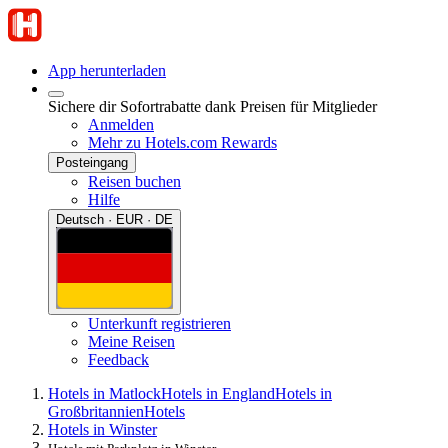
App herunterladen
Sichere dir Sofortrabatte dank Preisen für Mitglieder
Anmelden
Mehr zu Hotels.com Rewards
Posteingang
Reisen buchen
Hilfe
Deutsch · EUR · DE
Unterkunft registrieren
Meine Reisen
Feedback
Hotels in Matlock
Hotels in England
Hotels in
Großbritannien
Hotels
Hotels in Winster