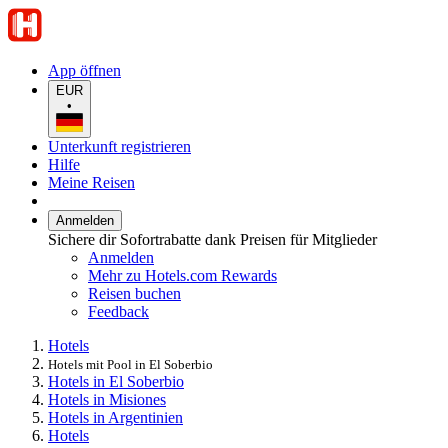
App öffnen
EUR
•
Unterkunft registrieren
Hilfe
Meine Reisen
Anmelden
Sichere dir Sofortrabatte dank Preisen für Mitglieder
Anmelden
Mehr zu Hotels.com Rewards
Reisen buchen
Feedback
Hotels
Hotels mit Pool in El Soberbio
Hotels in El Soberbio
Hotels in Misiones
Hotels in Argentinien
Hotels