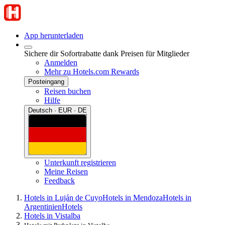
App herunterladen
Sichere dir Sofortrabatte dank Preisen für Mitglieder
Anmelden
Mehr zu Hotels.com Rewards
Posteingang
Reisen buchen
Hilfe
Deutsch · EUR · DE
Unterkunft registrieren
Meine Reisen
Feedback
Hotels in Luján de Cuyo
Hotels in Mendoza
Hotels in
Argentinien
Hotels
Hotels in Vistalba