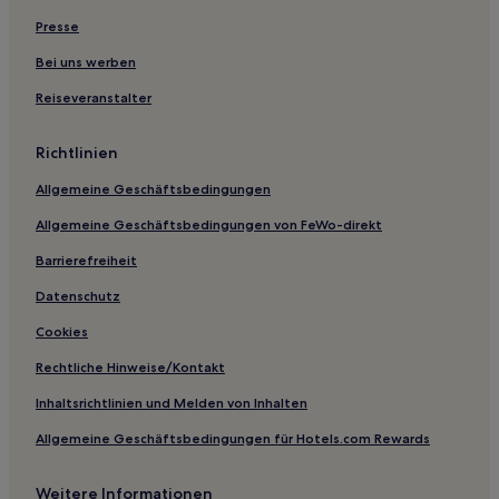
Presse
Strand in Sauípe
Business in Salvador
Bei uns werben
Hotels mit Fitnessbereich in Salvador
Reiseveranstalter
Golf in Salvador
Richtlinien
Familien nahe Flamengo Beach
Allgemeine Geschäftsbedingungen
Haustierfreundliche nahe Flamengo Beach
Allgemeine Geschäftsbedingungen von FeWo-direkt
Hotels mit inbegriffenem Frühstück in Bundesstaat Bahia
Barrierefreiheit
Strand in Bundesstaat Bahia
Günstige nahe Amaralina Strand
Datenschutz
Hotels mit inbegriffenem Frühstück in Lauro de Freitas
Cookies
Haustierfreundliche in Imbassaí
Rechtliche Hinweise/Kontakt
Hotels mit Parkplatz in Imbassaí
Inhaltsrichtlinien und Melden von Inhalten
Strand in Imbassaí
Allgemeine Geschäftsbedingungen für Hotels.com Rewards
Hotels mit inbegriffenem Frühstück in Praia do Forte
Weitere Informationen
Familien in Praia do Forte