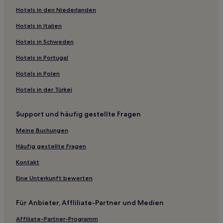
Hotels in den Niederlanden
Gasthäuser in Salvador
Hotels in Italien
Pousadas in Salvador
Hotels mit inbegriffenem Frühstück nahe Piata Strand
Hotels in Schweden
Günstige in Açu da Torre
Hotels in Portugal
Business in Açu da Torre
Hotels in Polen
Strand in Açu da Torre
Hotels in der Türkei
Strand in Guarajuba
Support und häufig gestellte Fragen
Hotels mit Pool in Guarajuba
Meine Buchungen
Hotels mit Küchenzeile nahe Strand Barra do Jacuípe
Günstige nahe Praia do Boca do Rio
Häufig gestellte Fragen
Strand nahe Praia da Espera
Kontakt
Hotels mit Pool in Monte Gordo
Eine Unterkunft bewerten
Günstige in Monte Gordo
Für Anbieter, Affliliate-Partner und Medien
Hotels mit Küchenzeile in Itacimirim
Affiliate-Partner-Programm
Günstige in Itacimirim