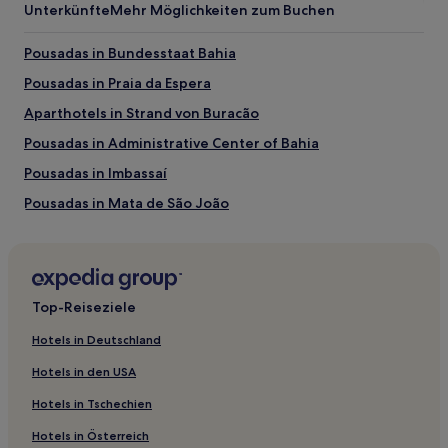
Unterkünfte
Mehr Möglichkeiten zum Buchen
1 Übernachtung
von
2 Erwachsenen
Pousadas in Bundesstaat Bahia
gefunden
Pousadas in Praia da Espera
wurde.
Preise
Aparthotels in Strand von Buracão
und
Verfügbarkeiten
Pousadas in Administrative Center of Bahia
können
Pousadas in Imbassaí
sich
ändern.
Pousadas in Mata de São João
Es
können
Pousadas in Praia de Santo Antônio
zusätzliche
Pousadas in Camaçari
Bedingungen
gelten.
Pousadas in Piata Strand
Top-Reiseziele
Ferienwohnungen in Açu da Torre
Hotels in Deutschland
Ferienwohnungen in Praia do Boca do Rio
Hotels in den USA
Pousadas in Praia do Forte
Hotels in Tschechien
Aparthotels in Amaralina Strand
Hotels in Österreich
Ferienwohnungen in Salvador