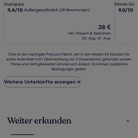
Sterne-
Sterne-
Guarajuba
Monte Gor
Unterkunft
Unterkunf
9.4
9.0
9,4/10
9,0/10
Außergewöhnlich
W
(28 Bewertungen)
von
von
10,
10,
Außergewöhnlich,
Der
Wunderba
38 €
(28
Preis
(2
inkl. Steuern & Gebühren
Bewertungen)
beträgt
Bewertun
20. Aug.–21. Aug.
38 €
Dies
Dies ist der niedrigste Preis pro Nacht, der in den letzten 24 Stunden für
einen Aufenthalt mit 1 Übernachtung von 2 Erwachsenen gefunden wurde.
ist
Preise und Verfügbarkeiten können sich ändern. Es können zusätzliche
der
Bedingungen gelten.
niedrigste
Preis
Weitere Unterkünfte anzeigen
pro
Nacht,
der
in
den
letzten
24 Stunden
Weiter erkunden
für
einen
Aufenthalt
mit