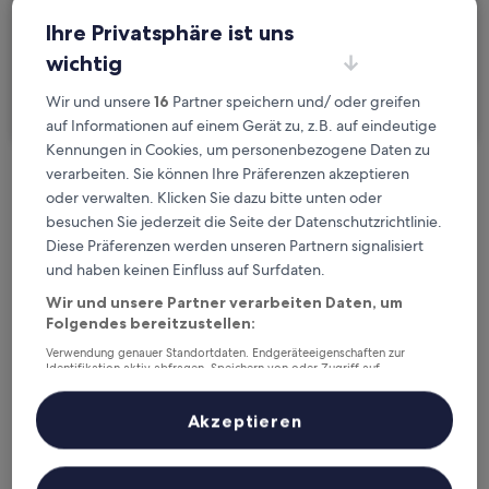
2 Reisende, 1 Zimmer
Ihre Privatsphäre ist uns
wichtig
Ich reise geschäftlich
Wir und unsere
16
Partner speichern und/ oder greifen
Suchen
auf Informationen auf einem Gerät zu, z.B. auf eindeutige
Kennungen in Cookies, um personenbezogene Daten zu
verarbeiten. Sie können Ihre Präferenzen akzeptieren
Kostenlose Stornierung bei
oder verwalten. Klicken Sie dazu bitte unten oder
Planänderungen
besuchen Sie jederzeit die Seite der Datenschutzrichtlinie.
Diese Präferenzen werden unseren Partnern signalisiert
Verdiene Prämien für jede
und haben keinen Einfluss auf Surfdaten.
wahrgenommene Übernachtung
Wir und unsere Partner verarbeiten Daten, um
Folgendes bereitzustellen:
Verwendung genauer Standortdaten. Endgeräteeigenschaften zur
Mehr sparen mit Preisen für Mitglieder
Identifikation aktiv abfragen. Speichern von oder Zugriff auf
Informationen auf einem Endgerät. Personalisierte Werbung und
Inhalte, Messung von Werbeleistung und der Performance von Inhalten,
Zielgruppenforschung sowie Entwicklung und Verbesserung von
Akzeptieren
Angeboten.
Überprüfe die Preise für diese Daten
Liste der Partner (Lieferanten)