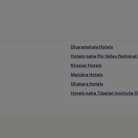
Dharamshala Hotels
Hotels nahe Pin Valley National 
Khajjiar Hotels
Matiāna Hotels
Dhaliara Hotels
Hotels nahe Tibetan Institute O
Dadoa Hotels
Hotels nahe Himalayan Nyinma
Manali Hotels
Solan Hotels