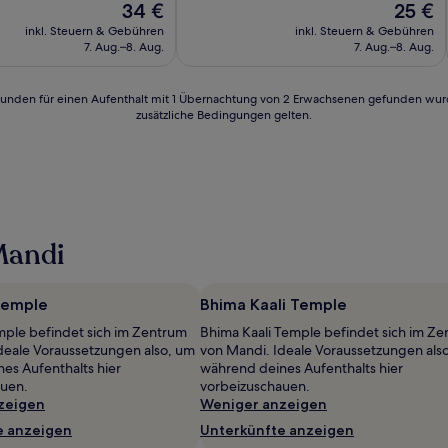
Der
Der
34 €
25 €
10,
Preis
Preis
Außergewöhnlich,
inkl. Steuern & Gebühren
inkl. Steuern & Gebühren
beträgt
beträgt
(2
7. Aug.–8. Aug.
7. Aug.–8. Aug.
34 €
25 €
Bewertungen)
24 Stunden für einen Aufenthalt mit 1 Übernachtung von 2 Erwachsenen gefunden wu
zusätzliche Bedingungen gelten.
Mandi
Temple
Bhima Kaali Temple
ple befindet sich im Zentrum
Bhima Kaali Temple befindet sich im Z
deale Voraussetzungen also, um
von Mandi. Ideale Voraussetzungen als
es Aufenthalts hier
während deines Aufenthalts hier
auen.
vorbeizuschauen.
zeigen
Weniger anzeigen
e anzeigen
Unterkünfte anzeigen