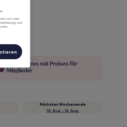
n:
chern von oder
rbeleistung und
boten.
ptieren
Mehr sparen mit Preisen für
Mitglieder
Nächstes Wochenende
14. Aug. - 16. Aug.