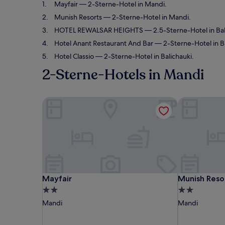
Mayfair
— 2-Sterne-Hotel in Mandi.
Munish Resorts
— 2-Sterne-Hotel in Mandi.
HOTEL REWALSAR HEIGHTS
— 2.5-Sterne-Hotel in B
Hotel Anant Restaurant And Bar
— 2-Sterne-Hotel in B
Hotel Classio
— 2-Sterne-Hotel in Balichauki.
2-Sterne-Hotels in Mandi
Mayfair
Munish Reso
Mayfair
Munish Reso
Mayfair
Munish Reso
2.0-
2.0-
Sterne-
Sterne-
Mandi
Mandi
Unterkunft
Unterkunft