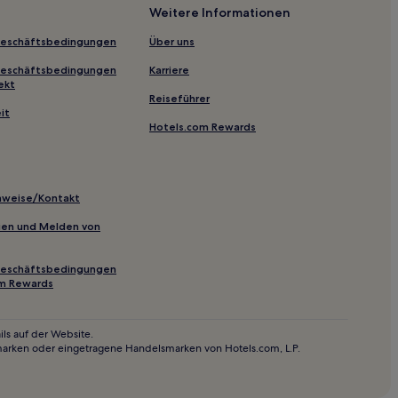
Weitere Informationen
Geschäftsbedingungen
Über uns
Geschäftsbedingungen
Karriere
ekt
Reiseführer
it
Hotels.com Rewards
pa Buddhist Temple
inweise/Kontakt
inien und Melden von
Geschäftsbedingungen
om Rewards
ls auf der Website.
marken oder eingetragene Handelsmarken von Hotels.com, L.P.