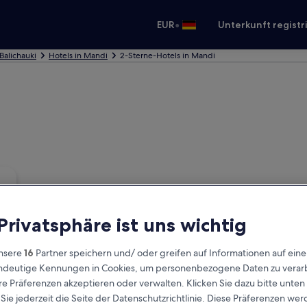
•
EUR
Unterkunft registr
 Balichauki
Hotels in Mandi
2-Sterne-Hotels in Mandi
 Privatsphäre ist uns wichtig
nsere
16
Partner speichern und/ oder greifen auf Informationen auf ein
eindeutige Kennungen in Cookies, um personenbezogene Daten zu verarb
e Präferenzen akzeptieren oder verwalten. Klicken Sie dazu bitte unten
ie jederzeit die Seite der Datenschutzrichtlinie. Diese Präferenzen we