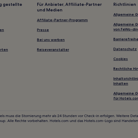
Kasauli Hotels
g gestellte
Für Anbieter, Affliliate-Partner
Richtlinien
und Medien
Himachal Pradesh: Hotels
Allgemeine 
Hotels nahe Solang-Nullah
Affiliate-Partner-Programm
Allgemeine 
Hotels nahe Tara Devi Temple
von FeWo-dir
gen
Presse
Mani Hotels
Barrierefreihe
Bei uns werben
Sarahan Hotels
Datenschutz
erten
Reiseveranstalter
Hotels nahe Himalayan Nyinma
Cookies
Distrikt Solan: Hotels
Rechtliche H
Chachyot Hotels
Inhaltsrichtl
Inhalten
Hotels nahe Jagatipatt Temple
Hotels nahe Solang Valley
Allgemeine 
für Hotels.c
Nako Hotels
Hotels nahe Khajji Naga Shrine
els muss die Stornierung mehr als 24 Stunden vor Check-in erfolgen. Weitere Detai
oup. Alle Rechte vorbehalten. Hotels.com und das Hotels.com-Logo sind Handels
Hostels in Dharamshala
Hotel-Resorts in Manali