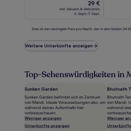
Der
29 €
Preis
inkl. Steuern & Gebühren
beträgt
6. Sept.–7. Sept.
29 €
Dies
Dies ist der niedrigste Preis pro Nacht, der in den letzten 
ist
der
niedrigste
Weitere Unterkünfte anzeigen
Preis
pro
Nacht,
der
in
Top-Sehenswürdigkeiten in 
den
letzten
24 Stunden
Sunken Garden
Bhutnath 
für
Sunken Garden befindet sich im Zentrum
Bhutnath Tem
einen
von Mandi. Ideale Voraussetzungen also, um
von Mandi. I
Aufenthalt
während deines Aufenthalts hier
während dein
mit
vorbeizuschauen.
vorbeizusch
1 Übernachtung
Weniger anzeigen
Weniger an
von
2 Erwachsenen
Unterkünfte anzeigen
Unterkünft
gefunden