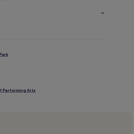
Park
f Performing Arts
pa Buddhist Monastery