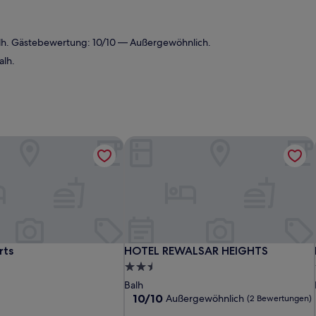
alh. Gästebewertung: 10/10 — Außergewöhnlich.
alh.
rts
HOTEL REWALSAR HEIGHTS
rts
HOTEL REWALSAR HEIGHTS
rts
HOTEL REWALSAR HEIGHTS
2.5-
Sterne-
Balh
Unterkunft
10.0
10/10
Außergewöhnlich
(2 Bewertungen)
von