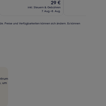
Der
29 €
Preis
inkl. Steuern & Gebühren
inkl. Steu
beträgt
7. Aug.–8. Aug.
6
29 €
rde. Preise und Verfügbarkeiten können sich ändern. Es können
entrum
o, um