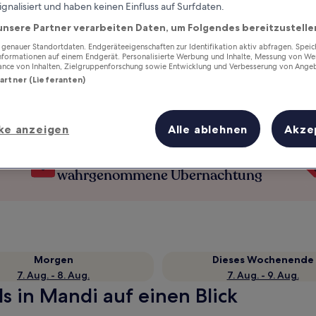
ignalisiert und haben keinen Einfluss auf Surfdaten.
unsere Partner verarbeiten Daten, um Folgendes bereitzustelle
enauer Standortdaten. Endgeräteeigenschaften zur Identifikation aktiv abfragen. Spei
Informationen auf einem Endgerät. Personalisierte Werbung und Inhalte, Messung von We
ance von Inhalten, Zielgruppenforschung sowie Entwicklung und Verbesserung von Ange
Partner (Lieferanten)
ke anzeigen
Alle ablehnen
Akze
Verdiene Prämien für jede
wahrgenommene Übernachtung
Morgen
Dieses Wochenende
7. Aug. - 8. Aug.
7. Aug. - 9. Aug.
s in Mandi auf einen Blick