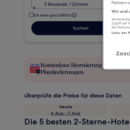
Partnern s
2 Reisende, 1 Zimmer
Wir und 
Ich reise geschäftlich
Verwendung g
Zugriff auf 
der Perform
Suchen
Liste der 
Zwec
Kostenlose Stornierung bei
Planänderungen
Überprüfe die Preise für diese Daten
Heute
6. Aug. - 7. Aug.
Die 5 besten 2-Sterne-Hotel