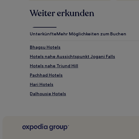
wurde.
Preise
Weiter erkunden
und
Verfügbarkeiten
können
sich
Unterkünfte
Mehr Möglichkeiten zum Buchen
ändern.
Es
Bhagsu Hotels
können
zusätzliche
Hotels nahe Aussichtspunkt Jogani Falls
Bedingungen
gelten.
Hotels nahe Triund Hill
Pachhad Hotels
Hari Hotels
Dalhousie Hotels
Hotels nahe Gaggal
Hotels nahe Chamera-Damm
Hotels nahe Bansi Gopal Temple
Dagshai Hotels