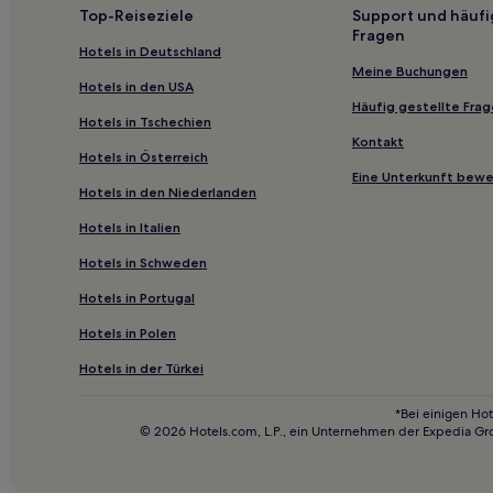
Hotels nahe Mall Road
Top-Reiseziele
Support und häufi
Fragen
Hotels nahe Kullu Manali
Hotels in Deutschland
Simsa Village Hotels
Meine Buchungen
Hotels in den USA
Ghiyagi Hotels
Häufig gestellte Fra
Hotels in Tschechien
Gadherni Hotels
Kontakt
Hotels in Österreich
Bemloi Hotels
Eine Unterkunft bew
Hotels in den Niederlanden
Shoja Hotels
Hotels in Italien
Hotels nahe Hanogi Mata Temple
Hotels in Schweden
Banjar Hotels
Hotels in Portugal
Khanyara Hotels
Khab Hotels
Hotels in Polen
Sarchu Hotels
Hotels in der Türkei
Hotels nahe Garam Sadak
*Bei einigen Hot
© 2026 Hotels.com, L.P., ein Unternehmen der Expedia Gr
Hotel-Resorts in Dharamshala
Hostels in Kullu