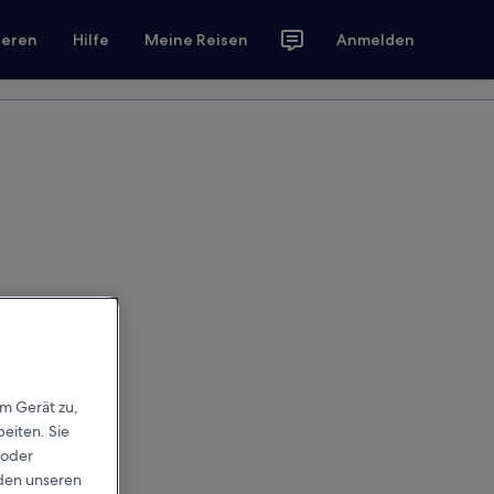
ieren
Hilfe
Meine Reisen
Anmelden
em Gerät zu,
eiten. Sie
 oder
rden unseren