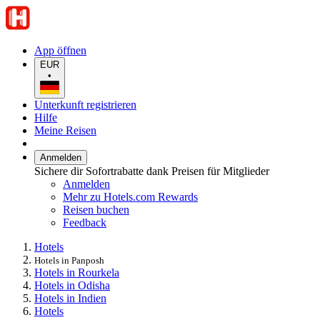
App öffnen
EUR
•
Unterkunft registrieren
Hilfe
Meine Reisen
Anmelden
Sichere dir Sofortrabatte dank Preisen für Mitglieder
Anmelden
Mehr zu Hotels.com Rewards
Reisen buchen
Feedback
Hotels
Hotels in Panposh
Hotels in Rourkela
Hotels in Odisha
Hotels in Indien
Hotels