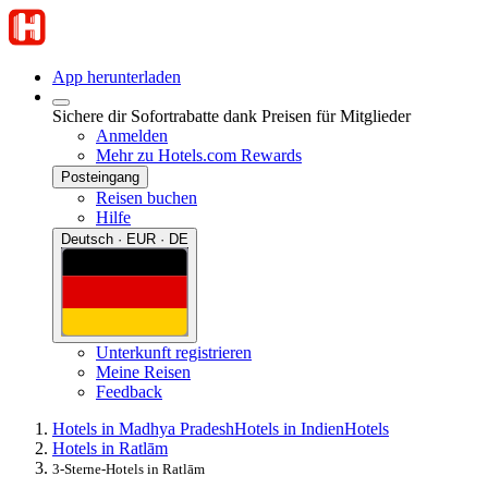
App herunterladen
Sichere dir Sofortrabatte dank Preisen für Mitglieder
Anmelden
Mehr zu Hotels.com Rewards
Posteingang
Reisen buchen
Hilfe
Deutsch · EUR · DE
Unterkunft registrieren
Meine Reisen
Feedback
Hotels in Madhya Pradesh
Hotels in Indien
Hotels
Hotels in Ratlām
3-Sterne-Hotels in Ratlām