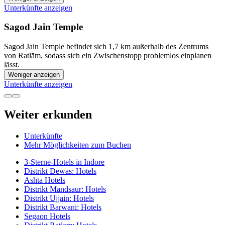
Unterkünfte anzeigen
Sagod Jain Temple
Sagod Jain Temple befindet sich 1,7 km außerhalb des Zentrums
von Ratlām, sodass sich ein Zwischenstopp problemlos einplanen
lässt.
Weniger anzeigen
Unterkünfte anzeigen
Weiter erkunden
Unterkünfte
Mehr Möglichkeiten zum Buchen
3-Sterne-Hotels in Indore
Distrikt Dewas: Hotels
Ashta Hotels
Distrikt Mandsaur: Hotels
Distrikt Ujjain: Hotels
Distrikt Barwani: Hotels
Segaon Hotels