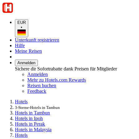
EUR
•
Unterkunft registrieren
Hilfe
Meine Reisen
Anmelden
Sichere dir Sofortrabatte dank Preisen für Mitglieder
Anmelden
Mehr zu Hotels.com Rewards
Reisen buchen
Feedback
Hotels
3-Sterne-Hotels in Tambun
Hotels in Tambun
Hotels in Ipoh
Hotels in Perak
Hotels in Malaysia
Hotels