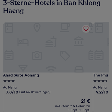
3-Sterne-Hotels in Ban Khlong
Haeng
Ahad Suite Aonang
The Phu B
Ahad Suite Aonang
The Phu B
Ahad Suite Aonang
The Phu B
3.0-
3.5-
Sterne-
Sterne-
Ao Nang
Ao Nang
Unterkunft
Unterkunf
7.8
9.2
7,8/10
9,2/10
Gut
W
(67 Bewertungen)
von
von
Der
21 €
10,
10,
Preis
Gut,
Wunderba
inkl. Steuern & Gebühren
beträgt
(67
(186
1. Sept.–2. Sept.