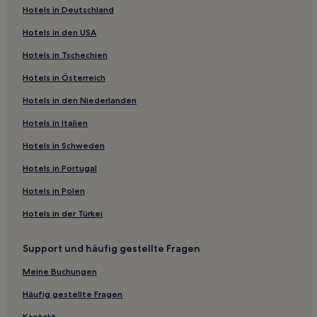
Hotels in Deutschland
3-Sterne-Hotels in Pileh Lagoon
Hotels in den USA
2-Sterne-Hotels in Pileh Lagoon
Hotels in Tschechien
3-Sterne-Hotels in Pai Plong
Hotels in Österreich
4-Sterne-Hotels in Pai Plong
Hotels in den Niederlanden
4-Sterne-Hotels in Klong Khong Beach
3-Sterne-Hotels in Ao Luek
Hotels in Italien
3-Sterne-Hotels in Strand von Klong Nin
Hotels in Schweden
2-Sterne-Hotels in Strand von Klong Nin
Hotels in Portugal
Ban Na Nok Hotels
Hotels in Polen
Provinz Krabi: Hotels
Hotels in der Türkei
Hotels nahe Ao Phai Plong Beach
Support und häufig gestellte Fragen
Ban Khlong Khamao Hotels
Hotels nahe Pan Beach
Meine Buchungen
Hotels nahe Phra-Nang-Höhle
Häufig gestellte Fragen
Hotels nahe Boxstadion von Krabi
Kontakt