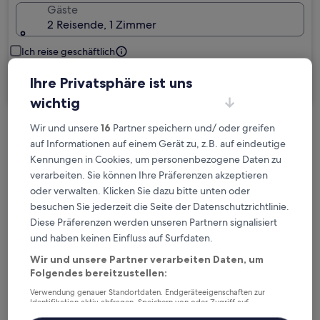
Gäste
2 Reisende, 1 Zimmer
Ich reise geschäftlich
Ihre Privatsphäre ist uns
Suchen
wichtig
Wir und unsere
16
Partner speichern und/ oder greifen
Kostenlose Stornierung bei
auf Informationen auf einem Gerät zu, z.B. auf eindeutige
Planänderungen
Kennungen in Cookies, um personenbezogene Daten zu
verarbeiten. Sie können Ihre Präferenzen akzeptieren
Verdiene Prämien für jede
oder verwalten. Klicken Sie dazu bitte unten oder
wahrgenommene Übernachtung
besuchen Sie jederzeit die Seite der Datenschutzrichtlinie.
Diese Präferenzen werden unseren Partnern signalisiert
und haben keinen Einfluss auf Surfdaten.
Mehr sparen mit Preisen für Mitglieder
Wir und unsere Partner verarbeiten Daten, um
Folgendes bereitzustellen:
Verwendung genauer Standortdaten. Endgeräteeigenschaften zur
Überprüfe die Preise für diese Daten
Identifikation aktiv abfragen. Speichern von oder Zugriff auf
Informationen auf einem Endgerät. Personalisierte Werbung und