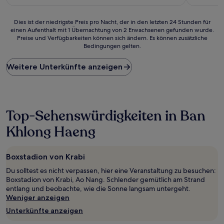
21 €
Bewertungen)
Bewertun
Dies
Dies ist der niedrigste Preis pro Nacht, der in den letzten 24 Stunden für
einen Aufenthalt mit 1 Übernachtung von 2 Erwachsenen gefunden wurde.
ist
Preise und Verfügbarkeiten können sich ändern. Es können zusätzliche
der
Bedingungen gelten.
niedrigste
Preis
Weitere Unterkünfte anzeigen
pro
Nacht,
der
in
den
Top-Sehenswürdigkeiten in Ban
letzten
24 Stunden
Khlong Haeng
für
einen
Aufenthalt
Boxstadion von Krabi
mit
1 Übernachtung
Du solltest es nicht verpassen, hier eine Veranstaltung zu besuchen:
von
Boxstadion von Krabi, Ao Nang. Schlender gemütlich am Strand
2 Erwachsenen
entlang und beobachte, wie die Sonne langsam untergeht.
gefunden
Weniger anzeigen
wurde.
Unterkünfte anzeigen
Preise
und