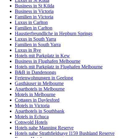
Luxus in St Kilda
Business in St Kilda
Business in Victoria
Familien in Victoria
Luxus in Carlton
Familien in Carlton
Haustierfreundliche in Hepburn Springs
Luxus in South Yarra
Familien in South Yarra
Luxus in Rye
Hotels mit Parkplatz in Kew
Business in Flughafen Melbourne
Hotels mit Parkplatz in Flughafen Melbourne
B&B in Dandenongs
Ferienwohnungen in Geelong
Gasthäuser in Melbourne
Aparthotels in Melbourne
Motels in Melbourne
Cottages in Daylesford
Motels in Victoria
Aparthotels in Southbank
Motels in Echuca
Cotswold Hotels
Hotels nahe Manning Reserve
Hotels nahe Strathfieldsaye I159 Bushland Reserve