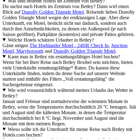
Was sind beliebte Hotels im Zentrum von Betley?
Du suchst nach Hotels im Zentrum von Betley? Dann wirf einen
Blick auf
Dunolly Golden Triangle Motel
. Reisende lieben Dunolly
Golden Triangle Motel wegen der erstklassigen Lage. Aber diese
Unterkunft, ein Motel, besticht nicht nur dadurch, sondern auch
durch ihre Annehmlichkeiten, zu denen ein Außenpool (je nach
Saison geöffnet), Parkplätze (kostenlos) und private Patios gehören.
Welche Hotels schätzen Urlauber in Betley?
Gäste mögen
The Highlander Motel - 24HR Check In
,
Junction
Motel, Maryborough
und
Dunolly Golden Triangle Motel
.
Kann man in Betley ein erstattungsfähiges Hotel buchen?
Wenn Sie bei Ihrer Reise nach Betley flexibel sein möchten, bieten
viele Unterkünfte erstattungsfähige* Raten. Du kannst diese
Unterkünfte finden, indem du deine Suche auf unserer Website
startest und mithilfe des Filters „Voll erstattungsfähig" die
Suchergebnisse eingrenzt.
Wie wird voraussichtlich während meines Urlaubs das Wetter in
Betley?
Januar und Februar sind normalerweise die wärmsten Monate in
Betley, wenn die Temperaturen durchschnittlich 20 °C betragen. Juli
und August sind die kältesten Monate, in denen die Temperatur
durchschnittlich bei 8 °C liegt. November und August sind die
Monate mit dem meisten Regen.
Wieso sollte ich die Unterkunft für meine Reise nach Betley mit
Hotels.com buchen?