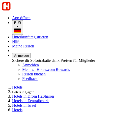
App öffnen
EUR
•
Unterkunft registrieren
Hilfe
Meine Reisen
Anmelden
Sichere dir Sofortrabatte dank Preisen für Mitglieder
Anmelden
Mehr zu Hotels.com Rewards
Reisen buchen
Feedback
Hotels
Hotels in H̱agor
Hotels in Drom HaSharon
Hotels in Zentralbezirk
Hotels in Israel
Hotels