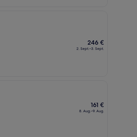
Der
246 €
Preis
2. Sept.–3. Sept.
beträgt
246 €
Der
161 €
Preis
8. Aug.–9. Aug.
beträgt
161 €