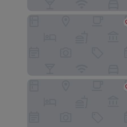
Sadot Hotel Ben Gurion Airport - an Atlas Bouti
Roxon Sea Sand Bat Yam