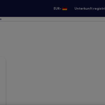
•
EUR
Unterkunft registr
ra