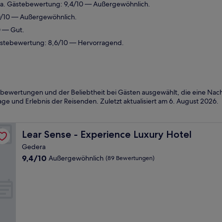
ra. Gästebewertung: 9,4/10 — Außergewöhnlich.
0/10 — Außergewöhnlich.
0 — Gut.
ästebewertung: 8,6/10 — Hervorragend.
bewertungen und der Beliebtheit bei Gästen ausgewählt, die eine Nac
ge und Erlebnis der Reisenden. Zuletzt aktualisiert am
6. August 2026
.
Lear Sense - Experience Luxury Hotel
Lear Sense - Experience Luxury Hotel
Gedera
9.4
9,4/10
Außergewöhnlich
(89 Bewertungen)
von
10,
Außergewöhnlich,
(89
Bewertungen)