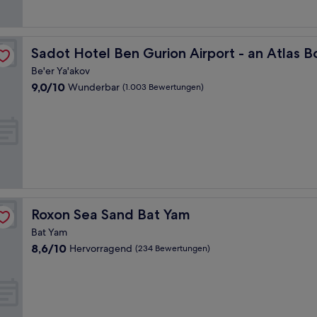
que Hotel
Sadot Hotel Ben Gurion Airport - an Atlas Boutique Hot
Sadot Hotel Ben Gurion Airport - an Atlas B
Be'er Ya'akov
9.0
9,0/10
Wunderbar
(1.003 Bewertungen)
von
10,
Wunderbar,
(1.003
Bewertungen)
Roxon Sea Sand Bat Yam
Roxon Sea Sand Bat Yam
Bat Yam
8.6
8,6/10
Hervorragend
(234 Bewertungen)
von
10,
Hervorragend,
(234
Bewertungen)