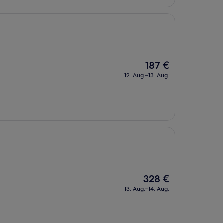
Der
187 €
Preis
12. Aug.–13. Aug.
beträgt
187 €
Der
328 €
Preis
13. Aug.–14. Aug.
beträgt
328 €