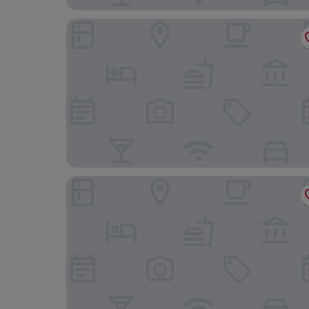
Barud Gedera
Like Home