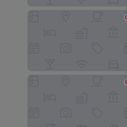
West All Suite Boutique Ashdod
king shaul hotel