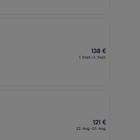
Der
138 €
Preis
1. Sept.–2. Sept.
beträgt
138 €
Der
121 €
Preis
22. Aug.–23. Aug.
beträgt
121 €