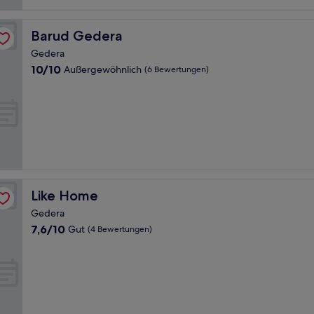
Barud Gedera
Barud Gedera
Gedera
10.0
10/10
Außergewöhnlich
(6 Bewertungen)
von
10,
Außergewöhnlich,
(6
Bewertungen)
Like Home
Like Home
Gedera
7.6
7,6/10
Gut
(4 Bewertungen)
von
10,
Gut,
(4
Bewertungen)