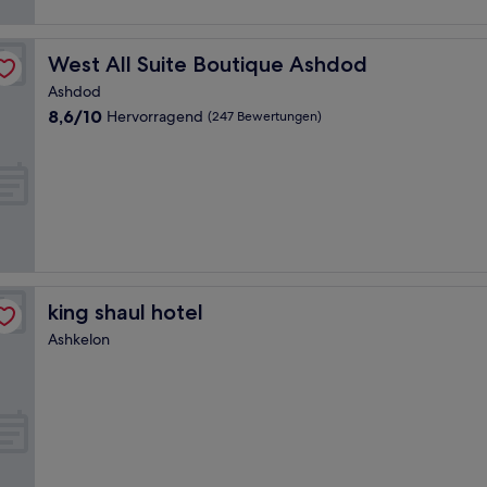
West All Suite Boutique Ashdod
West All Suite Boutique Ashdod
Ashdod
8.6
8,6/10
Hervorragend
(247 Bewertungen)
von
10,
Hervorragend,
(247
Bewertungen)
king shaul hotel
king shaul hotel
Ashkelon