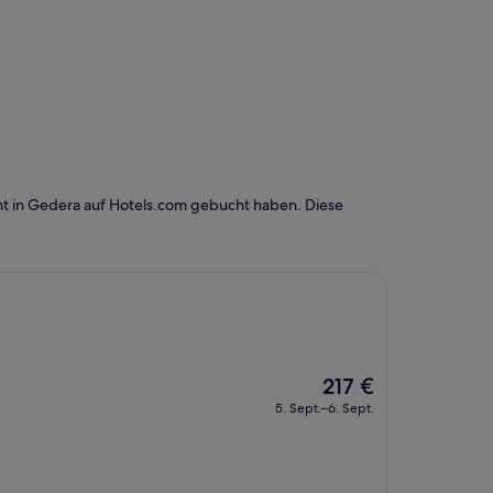
ht in Gedera auf Hotels.com gebucht haben. Diese
Der
217 €
Preis
5. Sept.–6. Sept.
beträgt
217 €