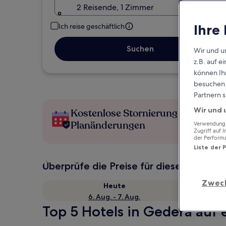
2 Reisende, 1 Zimmer
Ihre
Ich reise geschäftlich
Suchen
Wir und u
z.B. auf 
können Ihr
besuchen S
Partnern s
Wir und 
Kostenlose Stornierung bei
Planänderungen
Verwendung g
Zugriff auf 
der Perform
Liste der 
Überprüfe die Preise für diese Daten
Zwec
Heute
6. Aug. - 7. Aug.
Top 5 Hotels in Gedera auf 