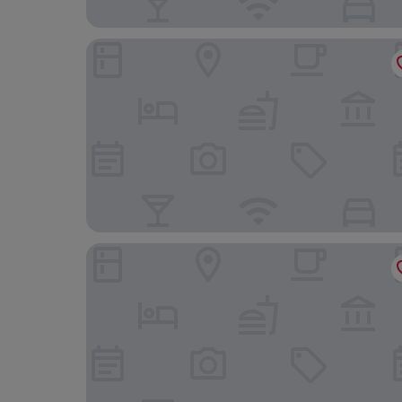
Tamara Ashkelon
Rephael House Boutique Hotel