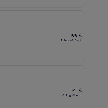
Der
199 €
Preis
1. Sept.–2. Sept.
beträgt
199 €
Der
141 €
Preis
8. Aug.–9. Aug.
beträgt
141 €