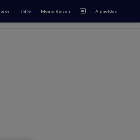
ieren
Hilfe
Meine Reisen
Anmelden