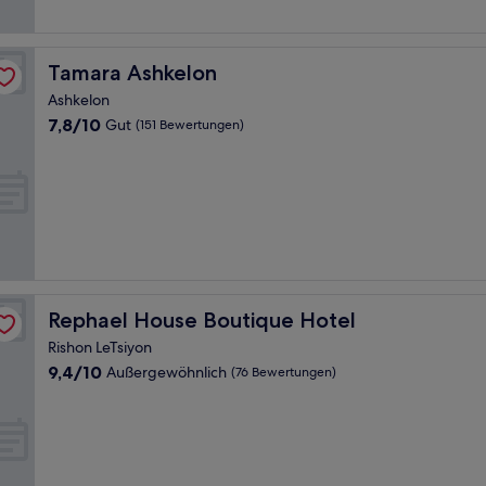
Tamara Ashkelon
Tamara Ashkelon
Ashkelon
7.8
7,8/10
Gut
(151 Bewertungen)
von
10,
Gut,
(151
Bewertungen)
Rephael House Boutique Hotel
Rephael House Boutique Hotel
Rishon LeTsiyon
9.4
9,4/10
Außergewöhnlich
(76 Bewertungen)
von
10,
Außergewöhnlich,
(76
Bewertungen)