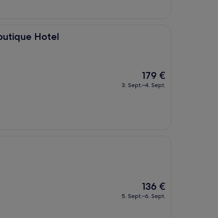
el
outique Hotel
Der
179 €
Preis
3. Sept.–4. Sept.
beträgt
179 €
Der
136 €
Preis
5. Sept.–6. Sept.
beträgt
136 €