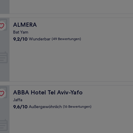
ALMERA
ALMERA
Bat Yam
9.2
9,2/10
Wunderbar
(49 Bewertungen)
von
10,
Wunderbar,
(49
Bewertungen)
ABBA Hotel Tel Aviv-Yafo
ABBA Hotel Tel Aviv-Yafo
Jaffa
9.6
9,6/10
Außergewöhnlich
(16 Bewertungen)
von
10,
Außergewöhnlich,
(16
Bewertungen)