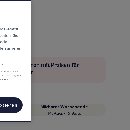
em Gerät zu,
eiten. Sie
 oder
rden unseren
n:
Mehr sparen mit Preisen für
Mitglieder
chern von oder
rbeleistung und
boten.
ptieren
Nächstes Wochenende
14. Aug. - 16. Aug.