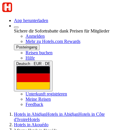
App herunterladen
Sichere dir Sofortrabatte dank Preisen für Mitglieder
Anmelden
Mehr zu Hotels.com Rewards
Posteingang
Reisen buchen
Hilfe
Deutsch · EUR · DE
Unterkunft registrieren
Meine Reisen
Feedback
Hotels in Abidjan
Hotels in Abidjan
Hotels in Côte
d'Ivoire
Hotels
Hotels in Akouédo