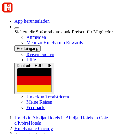
App herunterladen
Sichere dir Sofortrabatte dank Preisen für Mitglieder
Anmelden
Mehr zu Hotels.com Rewards
Posteingang
Reisen buchen
Hilfe
Deutsch · EUR · DE
Unterkunft registrieren
Meine Reisen
Feedback
Hotels in Abidjan
Hotels in Abidjan
Hotels in Côte
d'Ivoire
Hotels
Hotels nahe Cocody