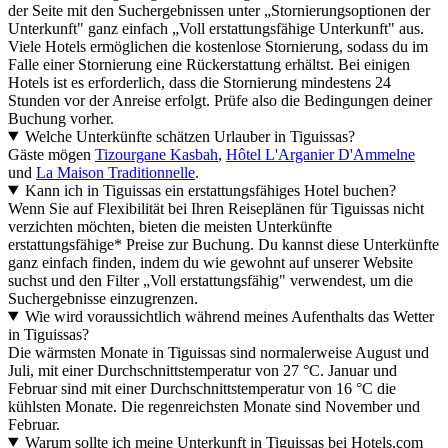
der Seite mit den Suchergebnissen unter „Stornierungsoptionen der
Unterkunft" ganz einfach „Voll erstattungsfähige Unterkunft" aus.
Viele Hotels ermöglichen die kostenlose Stornierung, sodass du im
Falle einer Stornierung eine Rückerstattung erhältst. Bei einigen
Hotels ist es erforderlich, dass die Stornierung mindestens 24
Stunden vor der Anreise erfolgt. Prüfe also die Bedingungen deiner
Buchung vorher.
Welche Unterkünfte schätzen Urlauber in Tiguissas?
Gäste mögen
Tizourgane Kasbah
,
Hôtel L'Arganier D'Ammelne
und
La Maison Traditionnelle
.
Kann ich in Tiguissas ein erstattungsfähiges Hotel buchen?
Wenn Sie auf Flexibilität bei Ihren Reiseplänen für Tiguissas nicht
verzichten möchten, bieten die meisten Unterkünfte
erstattungsfähige* Preise zur Buchung. Du kannst diese Unterkünfte
ganz einfach finden, indem du wie gewohnt auf unserer Website
suchst und den Filter „Voll erstattungsfähig" verwendest, um die
Suchergebnisse einzugrenzen.
Wie wird voraussichtlich während meines Aufenthalts das Wetter
in Tiguissas?
Die wärmsten Monate in Tiguissas sind normalerweise August und
Juli, mit einer Durchschnittstemperatur von 27 °C. Januar und
Februar sind mit einer Durchschnittstemperatur von 16 °C die
kühlsten Monate. Die regenreichsten Monate sind November und
Februar.
Warum sollte ich meine Unterkunft in Tiguissas bei Hotels.com