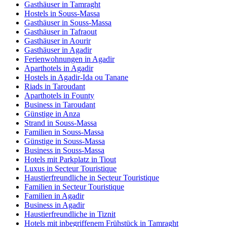
Gasthäuser in Tamraght
Hostels in Souss-Massa
Gasthäuser in Souss-Massa
Gasthäuser in Tafraout
Gasthäuser in Aourir
Gasthäuser in Agadir
Ferienwohnungen in Agadir
Aparthotels in Agadir
Hostels in Agadir-Ida ou Tanane
Riads in Taroudant
Aparthotels in Founty
Business in Taroudant
Günstige in Anza
Strand in Souss-Massa
Familien in Souss-Massa
Günstige in Souss-Massa
Business in Souss-Massa
Hotels mit Parkplatz in Tiout
Luxus in Secteur Touristique
Haustierfreundliche in Secteur Touristique
Familien in Secteur Touristique
Familien in Agadir
Business in Agadir
Haustierfreundliche in Tiznit
Hotels mit inbegriffenem Frühstück in Tamraght