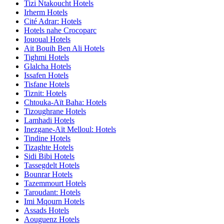
Tizi Ntakoucht Hotels
Irherm Hotels
Cité Adrar: Hotels
Hotels nahe Crocoparc
Iououal Hotels
Ait Bouih Ben Ali Hotels
Tighmi Hotels
Glalcha Hotels
Issafen Hotels
Tisfane Hotels
Tiznit: Hotels
Chtouka-Aït Baha: Hotels
Tizoughrane Hotels
Lamhadi Hotels
Inezgane-Aït Melloul: Hotels
Tindine Hotels
Tizaghte Hotels
Sidi Bibi Hotels
Tassegdelt Hotels
Bounrar Hotels
Tazemmourt Hotels
Taroudant: Hotels
Imi Mqourn Hotels
Assads Hotels
Aouguenz Hotels