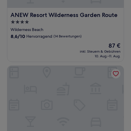
ANEW Resort Wilderness Garden Route
ANEW Resort Wilderness Garden Route
4.0-
Sterne-
Wilderness Beach
Unterkunft
8.6
8,6/10
Hervorragend
(14 Bewertungen)
von
Der
87 €
10,
Preis
Hervorragend,
inkl. Steuern & Gebühren
beträgt
10. Aug.–11. Aug.
(14
87 €
Bewertungen)
Serendipity Guest House and Restaurant