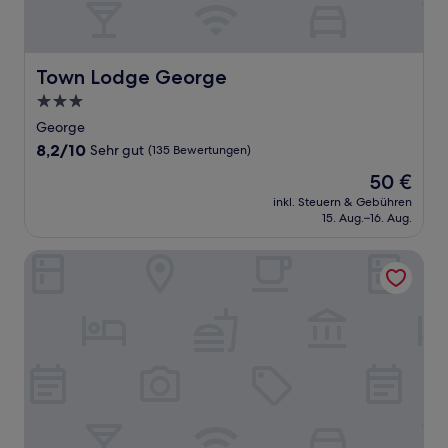
Town Lodge George
Town Lodge George
3.0-
Sterne-
George
Unterkunft
8.2
8,2/10
Sehr gut
(135 Bewertungen)
von
Der
50 €
10,
Preis
Sehr
inkl. Steuern & Gebühren
beträgt
15. Aug.–16. Aug.
gut,
50 €
(135
Bewertungen)
ANEW Resort Wilderness Garden Route