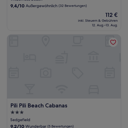
Unterkunft
9.4
9,4/10
Außergewöhnlich
(32 Bewertungen)
von
Der
112 €
10,
Preis
Außergewöhnlich,
inkl. Steuern & Gebühren
beträgt
12. Aug.–13. Aug.
(32
112 €
Bewertungen)
Pili Pili Beach Cabanas
Pili Pili Beach Cabanas
Pili Pili Beach Cabanas
3.0-
Sterne-
Sedgefield
Unterkunft
9.2
9,2/10
Wunderbar
(5 Bewertungen)