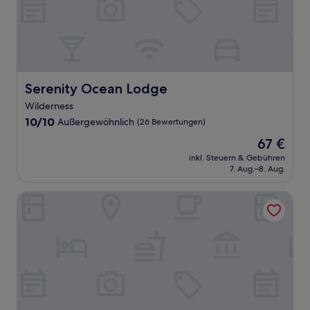
Serenity Ocean Lodge
Serenity Ocean Lodge
Wilderness
10.0
10/10
Außergewöhnlich
(26 Bewertungen)
von
Der
67 €
10,
Preis
Außergewöhnlich,
inkl. Steuern & Gebühren
beträgt
7. Aug.–8. Aug.
(26
67 €
Bewertungen)
Town Lodge George