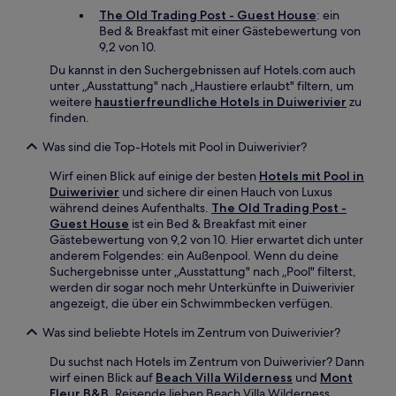
The Old Trading Post - Guest House
: ein
Bed & Breakfast mit einer Gästebewertung von
9,2 von 10.
Du kannst in den Suchergebnissen auf Hotels.com auch
unter „Ausstattung" nach „Haustiere erlaubt" filtern, um
weitere
haustierfreundliche Hotels in Duiwerivier
zu
finden.
Was sind die Top-Hotels mit Pool in Duiwerivier?
Wirf einen Blick auf einige der besten
Hotels mit Pool in
Duiwerivier
und sichere dir einen Hauch von Luxus
während deines Aufenthalts.
The Old Trading Post -
Guest House
ist ein Bed & Breakfast mit einer
Gästebewertung von 9,2 von 10. Hier erwartet dich unter
anderem Folgendes: ein Außenpool. Wenn du deine
Suchergebnisse unter „Ausstattung" nach „Pool" filterst,
werden dir sogar noch mehr Unterkünfte in Duiwerivier
angezeigt, die über ein Schwimmbecken verfügen.
Was sind beliebte Hotels im Zentrum von Duiwerivier?
Du suchst nach Hotels im Zentrum von Duiwerivier? Dann
wirf einen Blick auf
Beach Villa Wilderness
und
Mont
Fleur B&B
. Reisende lieben Beach Villa Wilderness