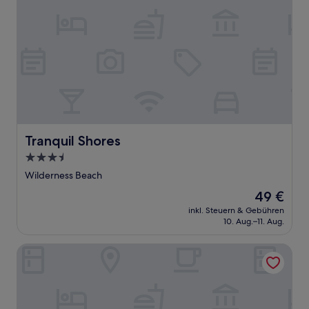
Tranquil Shores
Tranquil Shores
3.5-
Sterne-
Wilderness Beach
Unterkunft
Der
49 €
Preis
inkl. Steuern & Gebühren
beträgt
10. Aug.–11. Aug.
49 €
The Tops