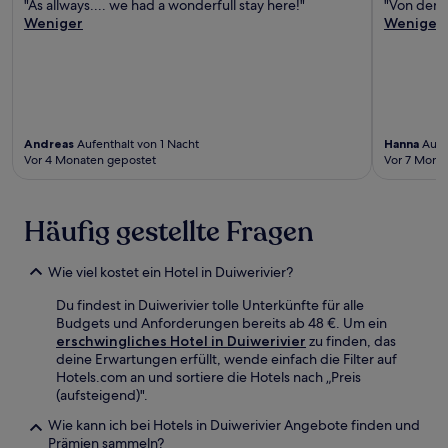
"As allways.... we had a wonderfull stay here!"
"Von der T
Weniger
Weniger
Andreas
Aufenthalt von 1 Nacht
Hanna
Aufen
Vor 4 Monaten gepostet
Vor 7 Mona
Häufig gestellte Fragen
Wie viel kostet ein Hotel in Duiwerivier?
Du findest in Duiwerivier tolle Unterkünfte für alle
Budgets und Anforderungen bereits ab 48 €. Um ein
erschwingliches Hotel in Duiwerivier
zu finden, das
deine Erwartungen erfüllt, wende einfach die Filter auf
Hotels.com an und sortiere die Hotels nach „Preis
(aufsteigend)".
Wie kann ich bei Hotels in Duiwerivier Angebote finden und
Prämien sammeln?