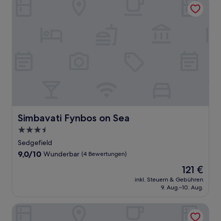
Simbavati Fynbos on Sea
Simbavati Fynbos on Sea
3.5-
Sterne-
Sedgefield
Unterkunft
9.0
9,0/10
Wunderbar
(4 Bewertungen)
von
Der
121 €
10,
Preis
Wunderbar,
inkl. Steuern & Gebühren
beträgt
9. Aug.–10. Aug.
(4
121 €
Bewertungen)
The Hawthorn Boutique Hotel