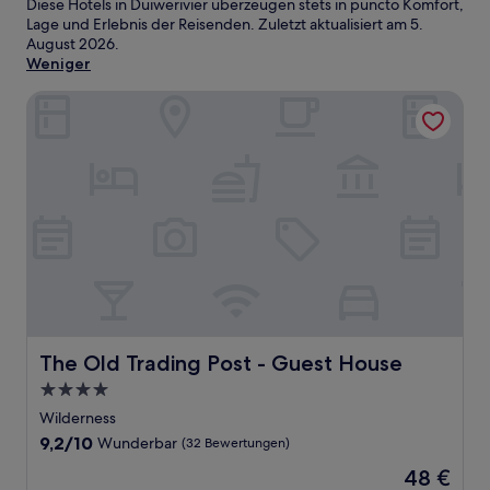
Diese Hotels in Duiwerivier überzeugen stets in puncto Komfort,
Lage und Erlebnis der Reisenden. Zuletzt aktualisiert am
5.
August 2026
.
Weniger
The Old Trading Post - Guest House
The Old Trading Post - Guest House
The Old Trading Post - Guest House
4.0-
Sterne-
Wilderness
Unterkunft
9.2
9,2/10
Wunderbar
(32 Bewertungen)
von
Der
48 €
10,