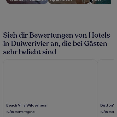
können
zusätzliche
Bedingungen
gelten.
Sieh dir Bewertungen von Hotels
in Duiwerivier an, die bei Gästen
sehr beliebt sind
Beach Villa Wilderness
Dutton's 
Beach Villa Wilderness
Dutton's
10/10
Hervorragend
10/10
Herv