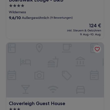
4.0-
Sterne-
Wilderness
Unterkunft
9.6
9,6/10
Außergewöhnlich
(9 Bewertungen)
von
Der
124 €
10,
Preis
Außergewöhnlich,
inkl. Steuern & Gebühren
beträgt
9. Aug.–10. Aug.
(9
124 €
Bewertungen)
Cloverleigh Guest House
Cloverleigh Guest House
Cloverleigh Guest House
3.0-