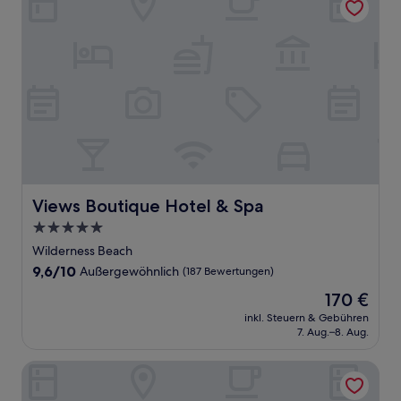
Views Boutique Hotel & Spa
Views Boutique Hotel & Spa
5.0-
Sterne-
Wilderness Beach
Unterkunft
9.6
9,6/10
Außergewöhnlich
(187 Bewertungen)
von
Der
170 €
10,
Preis
Außergewöhnlich,
inkl. Steuern & Gebühren
beträgt
7. Aug.–8. Aug.
(187
170 €
Bewertungen)
Tranquil Shores