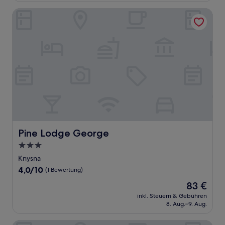
(270
Bewertungen)
Pine Lodge George
Pine Lodge George
Pine Lodge George
3.0-
Sterne-
Knysna
Unterkunft
4.0
4,0/10
(1 Bewertung)
von
Der
83 €
10,
Preis
(1
inkl. Steuern & Gebühren
beträgt
8. Aug.–9. Aug.
Bewertung)
83 €
Simbavati Fynbos on Sea