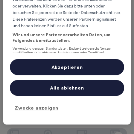
(39
71 €
Bewertungen)
oder verwalten. Klicken Sie dazu bitte unten oder
Mes Amis Beach Guesthouse
besuchen Sie jederzeit die Seite der Datenschutzrichtlinie.
Diese Präferenzen werden unseren Partnern signalisiert
und haben keinen Einfluss auf Surfdaten.
Wir und unsere Partner verarbeiten Daten, um
Folgendes bereitzustellen:
Verwendung genauer Standortdaten. Endgeräteeigenschaften zur
Identifikation aktiv abfragen. Speichern von oder Zugriff auf
Informationen auf einem Endgerät. Personalisierte Werbung und
Inhalte, Messung von Werbeleistung und der Performance von Inhalten,
Zielgruppenforschung sowie Entwicklung und Verbesserung von
Akzeptieren
Angeboten.
Liste der Partner (Lieferanten)
Mes Amis Beach Guesthouse
Mes Amis Beach Guesthouse
Alle ablehnen
3.5-
Sterne-
Wilderness Beach
Unterkunft
Der
143 €
Zwecke anzeigen
Preis
inkl. Steuern & Gebühren
beträgt
7. Aug.–8. Aug.
143 €
Views Boutique Hotel & Spa