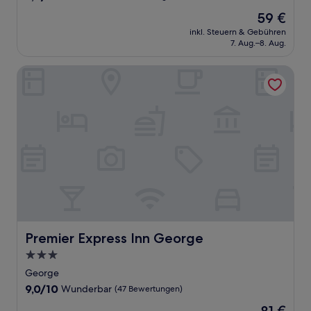
von
Der
59 €
10,
Preis
Wunderbar,
inkl. Steuern & Gebühren
beträgt
7. Aug.–8. Aug.
(5
59 €
Bewertungen)
Premier Express Inn George
Premier Express Inn George
Premier Express Inn George
3.0-
Sterne-
George
Unterkunft
9.0
9,0/10
Wunderbar
(47 Bewertungen)
von
Der