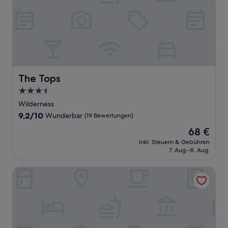
The Tops
The Tops
3.5-
Sterne-
Wilderness
Unterkunft
9.2
9,2/10
Wunderbar
(19 Bewertungen)
von
Der
68 €
10,
Preis
Wunderbar,
inkl. Steuern & Gebühren
beträgt
7. Aug.–8. Aug.
(19
68 €
Bewertungen)
Serenity Ocean Lodge