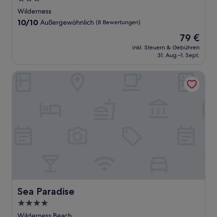
Sterne-
Wilderness
Unterkunft
10.0
10/10
Außergewöhnlich
(8 Bewertungen)
von
Der
79 €
10,
Preis
Außergewöhnlich,
inkl. Steuern & Gebühren
beträgt
31. Aug.–1. Sept.
(8
79 €
Bewertungen)
Sea Paradise
Sea Paradise
Sea Paradise
4.0-
Sterne-
Wilderness Beach