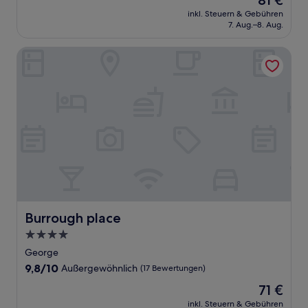
81 €
10,
Preis
Wunderbar,
inkl. Steuern & Gebühren
beträgt
7. Aug.–8. Aug.
(47
81 €
Bewertungen)
Burrough place
Burrough place
Burrough place
4.0-
Sterne-
George
Unterkunft
9.8
9,8/10
Außergewöhnlich
(17 Bewertungen)
von
Der
71 €
10,
Preis
Außergewöhnlich,
inkl. Steuern & Gebühren