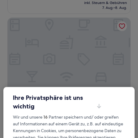
Preis
Wunderbar,
inkl. Steuern & Gebühren
beträgt
7. Aug.–8. Aug.
(32
48 €
Bewertungen)
Whales Way Ocean Retreat
Whales Way Ocean Retreat
Whales Way Ocean Retreat
Ihre Privatsphäre ist uns
3.5-
wichtig
Sterne-
Wilderness Beach
Unterkunft
8.8
8,8/10
Hervorragend
(39 Bewertungen)
Wir und unsere
16
Partner speichern und/ oder greifen
von
auf Informationen auf einem Gerät zu, z.B. auf eindeutige
Der
71 €
10,
Kennungen in Cookies, um personenbezogene Daten zu
Preis
Hervorragend,
inkl. Steuern & Gebühren
beträgt
verarbeiten. Sie können Ihre Präferenzen akzeptieren
7. Aug.–8. Aug.