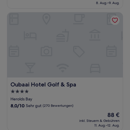
beträgt
8. Aug.–9. Aug.
(17
71 €
Bewertungen)
Oubaai Hotel Golf & Spa
Oubaai Hotel Golf & Spa
Oubaai Hotel Golf & Spa
4.0-
Sterne-
Herolds Bay
Unterkunft
8.0
8,0/10
Sehr gut
(270 Bewertungen)
von
Der
88 €
10,
Preis
Sehr
inkl. Steuern & Gebühren
beträgt
11. Aug.–12. Aug.
gut,
88 €