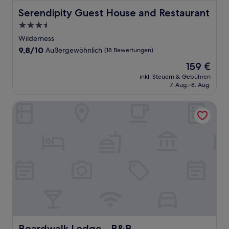
Serendipity Guest House and Restaurant
Serendipity Guest House and Restaurant
3.5-
Sterne-
Wilderness
Unterkunft
9.8
9,8/10
Außergewöhnlich
(18 Bewertungen)
von
Der
159 €
10,
Preis
Außergewöhnlich,
inkl. Steuern & Gebühren
beträgt
7. Aug.–8. Aug.
(18
159 €
Bewertungen)
Boardwalk Lodge - B&B
Boardwalk Lodge - B&B
Boardwalk Lodge - B&B