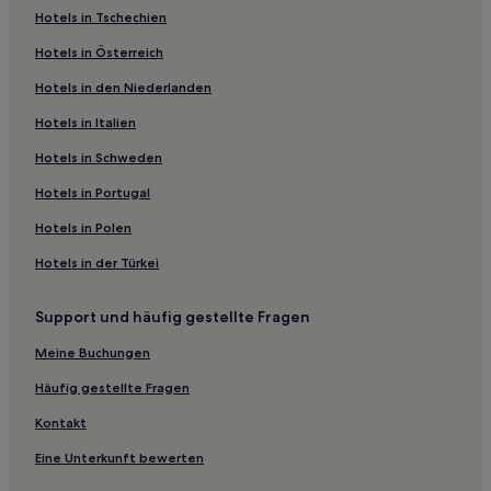
Hotels in Tschechien
Familien in Knysna
Hotels in Österreich
Golf in Knysna
Hotels in den Niederlanden
Günstige in Knysna
Business in Mossel Bay
Hotels in Italien
Familien in Mossel Bay
Hotels in Schweden
Haustierfreundliche in Mossel Bay
Hotels in Portugal
Hotels mit inbegriffenem Frühstück in Mossel Bay
Hotels in Polen
Günstige in George
Hotels in der Türkei
Hotels mit Fitnessbereich in George
Support und häufig gestellte Fragen
Golf in Pinnacle Point
Hotels mit Parkplatz in De Rust
Meine Buchungen
Hotels mit Pool in De Rust
Häufig gestellte Fragen
Hotels mit Parkplatz in Garden Route
Kontakt
Hotels mit Pool in Garden Route
Eine Unterkunft bewerten
Hotels mit inbegriffenem Frühstück in Garden Route