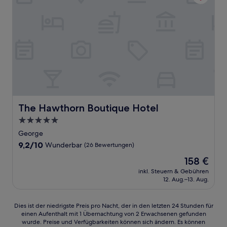
The Hawthorn Boutique Hotel
The Hawthorn Boutique Hotel
5.0-
Sterne-
George
Unterkunft
9.2
9,2/10
Wunderbar
(26 Bewertungen)
von
Der
158 €
10,
Preis
Wunderbar,
inkl. Steuern & Gebühren
beträgt
12. Aug.–13. Aug.
(26
158 €
Bewertungen)
Dies
Dies ist der niedrigste Preis pro Nacht, der in den letzten 24 Stunden für
einen Aufenthalt mit 1 Übernachtung von 2 Erwachsenen gefunden
ist
wurde. Preise und Verfügbarkeiten können sich ändern. Es können
der