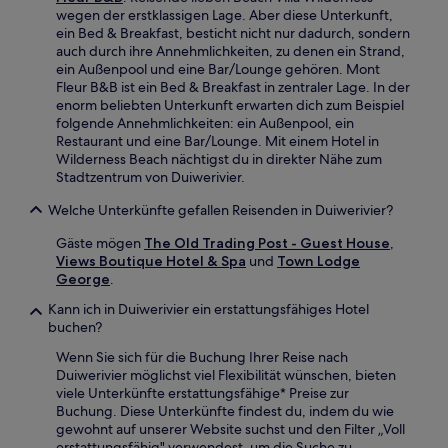
wegen der erstklassigen Lage. Aber diese Unterkunft,
ein Bed & Breakfast, besticht nicht nur dadurch, sondern
auch durch ihre Annehmlichkeiten, zu denen ein Strand,
ein Außenpool und eine Bar/Lounge gehören. Mont
Fleur B&B ist ein Bed & Breakfast in zentraler Lage. In der
enorm beliebten Unterkunft erwarten dich zum Beispiel
folgende Annehmlichkeiten: ein Außenpool, ein
Restaurant und eine Bar/Lounge. Mit einem Hotel in
Wilderness Beach nächtigst du in direkter Nähe zum
Stadtzentrum von Duiwerivier.
Welche Unterkünfte gefallen Reisenden in Duiwerivier?
Gäste mögen
The Old Trading Post - Guest House
,
Views Boutique Hotel & Spa
und
Town Lodge
George
.
Kann ich in Duiwerivier ein erstattungsfähiges Hotel
buchen?
Wenn Sie sich für die Buchung Ihrer Reise nach
Duiwerivier möglichst viel Flexibilität wünschen, bieten
viele Unterkünfte erstattungsfähige* Preise zur
Buchung. Diese Unterkünfte findest du, indem du wie
gewohnt auf unserer Website suchst und den Filter „Voll
erstattungsfähig" verwendest, um die Suche zu