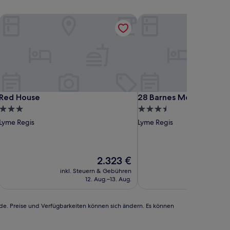
Red House
28 Barnes Meadow
Red House
28 Barnes Meadow
Red House
28 Barnes Meadow
3.0-
3.5-
Sterne-
Sterne-
Lyme Regis
Lyme Regis
Unterkunft
Unterkunft
Der
2.323 €
Preis
inkl. Steuern & Gebühren
inkl. Steu
beträgt
12. Aug.–13. Aug.
1
2.323 €
rde. Preise und Verfügbarkeiten können sich ändern. Es können