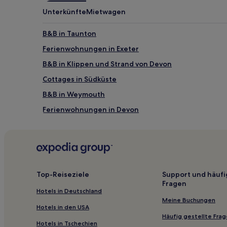
können
Unterkünfte
Mietwagen
zusätzliche
Bedingungen
gelten.
B&B in Taunton
Ferienwohnungen in Exeter
B&B in Klippen und Strand von Devon
Cottages in Südküste
B&B in Weymouth
Ferienwohnungen in Devon
Ferienwohnungen in Pynes Hill Estate
Hotels mit Pool in Devon
Hotels mit inbegriffenem Frühstück in Devon
Familien in Weymouth
Top-Reiseziele
Support und häufi
Fragen
Golf in Somerset
Hotels in Deutschland
Hotels mit Küchenzeile in Dorset
Meine Buchungen
Hotels in den USA
Hotels mit inbegriffenem Frühstück in Lyme Regis
Häufig gestellte Fra
Hotels in Tschechien