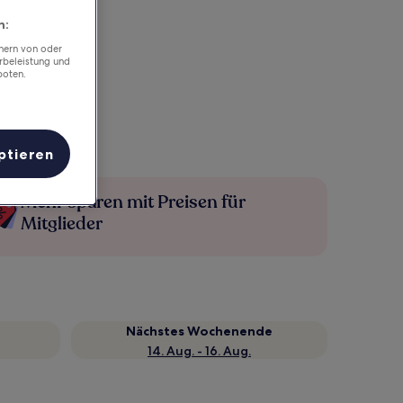
n:
chern von oder
rbeleistung und
boten.
ptieren
Mehr sparen mit Preisen für
Mitglieder
Nächstes Wochenende
14. Aug. - 16. Aug.