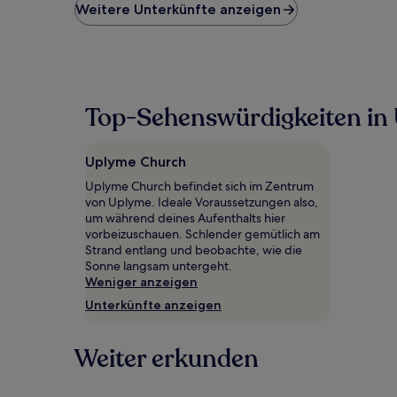
niedrigste
Weitere Unterkünfte anzeigen
Preis
pro
Nacht,
der
in
den
Top-Sehenswürdigkeiten in
letzten
24 Stunden
für
Uplyme Church
einen
Aufenthalt
Uplyme Church befindet sich im Zentrum
mit
von Uplyme. Ideale Voraussetzungen also,
1 Übernachtung
um während deines Aufenthalts hier
von
vorbeizuschauen. Schlender gemütlich am
2 Erwachsenen
Strand entlang und beobachte, wie die
gefunden
Sonne langsam untergeht.
wurde.
Weniger anzeigen
Preise
Unterkünfte anzeigen
und
Verfügbarkeiten
können
Weiter erkunden
sich
ändern.
Es