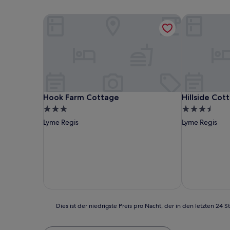
Hook Farm Cottage
Hillside Cot
Hook Farm Cottage
Hillside Cot
Hook Farm Cottage
Hillside Cot
3.0-
3.5-
Sterne-
Sterne-
Lyme Regis
Lyme Regis
Unterkunft
Unterkunft
Dies
Dies ist der niedrigste Preis pro Nacht, der in den letzten 
ist
der