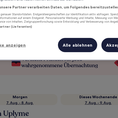
unsere Partner verarbeiten Daten, um Folgendes bereitzustelle
enauer Standortdaten. Endgeräteeigenschaften zur Identifikation aktiv abfragen. Spei
Informationen auf einem Endgerät. Personalisierte Werbung und Inhalte, Messung von We
ance von Inhalten, Zielgruppenforschung sowie Entwicklung und Verbesserung von Ange
Partner (Lieferanten)
ke anzeigen
Alle ablehnen
Akze
Verdiene Prämien für jede
wahrgenommene Übernachtung
Morgen
Dieses Wochenende
7. Aug. - 8. Aug.
7. Aug. - 9. Aug.
in Uplyme