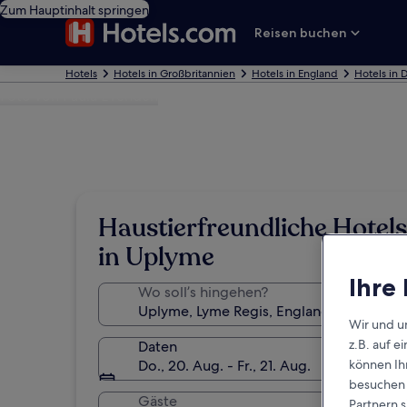
Zum Hauptinhalt springen
Reisen buchen
Hotels
Hotels in Großbritannien
Hotels in England
Hotels in 
Foto von Paula Evenden
Haustierfreundliche Hotels
in Uplyme
Ihre
Wo soll’s hingehen?
Wir und u
z.B. auf 
Daten
Do., 20. Aug. - Fr., 21. Aug.
können Ihr
besuchen S
Gäste
Partnern s