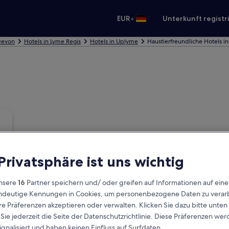
•
EUR
Unterkunft registr
Devon
Hotels in Lyme Regis
Hotels in Uplyme
Haustierfreundliche Hotels i
 Privatsphäre ist uns wichtig
nsere
16
Partner speichern und/ oder greifen auf Informationen auf ein
eindeutige Kennungen in Cookies, um personenbezogene Daten zu verarb
e Präferenzen akzeptieren oder verwalten. Klicken Sie dazu bitte unten
ie jederzeit die Seite der Datenschutzrichtlinie. Diese Präferenzen we
ignalisiert und haben keinen Einfluss auf Surfdaten.