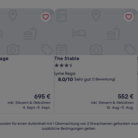
tage
The Stable
tage
The Stable
tage
The Stable
3.5-
Sterne-
Lyme Regis
Unterkunft
8.0
8,0/10
Sehr gut
(1 Bewertung)
von
10,
Der
Sehr
Der
695 €
552 €
Preis
gut,
Preis
inkl. Steuern & Gebühren
inkl. Steuern & Gebühren
beträgt
(1
beträgt
4. Sept.–5. Sept.
10. Aug.–11. Aug.
695 €
Bewertung)
552 €
24 Stunden für einen Aufenthalt mit 1 Übernachtung von 2 Erwachsenen gefunden wu
zusätzliche Bedingungen gelten.