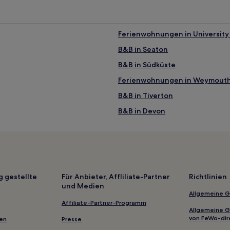
Ferienwohnungen in University 
B&B in Seaton
B&B in Südküste
Ferienwohnungen in Weymout
B&B in Tiverton
B&B in Devon
Haustierfreundliche in Honiton
Luxus in Devon
Günstige in Devon
Haustierfreundliche in Weymo
g gestellte
Für Anbieter, Affliliate-Partner
Richtlinien
und Medien
Luxus in Somerset
Allgemeine 
Haustierfreundliche in Lyme Re
Affiliate-Partner-Programm
Allgemeine 
Golf in Exmouth
von FeWo-dir
gen
Presse