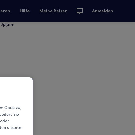
ieren
Hilfe
Meine Reisen
Anmelden
n Uplyme
em Gerät zu,
eiten. Sie
 oder
rden unseren