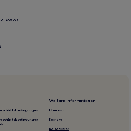
of Exeter
h
uth
Weitere Informationen
Geschäftsbedingungen
Über uns
gis
Geschäftsbedingungen
Karriere
ekt
Reiseführer