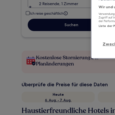
2 Reisende, 1 Zimmer
Wir und 
Ich reise geschäftlich
Verwendung g
Zugriff auf 
der Perform
Suchen
Liste der 
Zwec
Kostenlose Stornierung bei
Planänderungen
Überprüfe die Preise für diese Daten
Heute
6. Aug. - 7. Aug.
Haustierfreundliche Hotels 