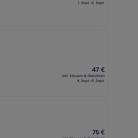
beträgt
1. Sept.–2. Sept.
230 €
Der
47 €
Preis
inkl. Steuern & Gebühren
beträgt
4. Sept.–5. Sept.
47 €
Der
75 €
Preis