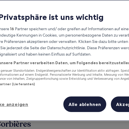
 Privatsphäre ist uns wichtig
nsere
16
Partner speichern und/ oder greifen auf Informationen auf ein
eindeutige Kennungen in Cookies, um personenbezogene Daten zu verarb
e Präferenzen akzeptieren oder verwalten. Klicken Sie dazu bitte unten
ie jederzeit die Seite der Datenschutzrichtlinie. Diese Präferenzen we
ignalisiert und haben keinen Einfluss auf Surfdaten.
unsere Partner verarbeiten Daten, um Folgendes bereitzustelle
Verdiene Prämien für jede
wahrgenommene Übernachtung
enauer Standortdaten. Endgeräteeigenschaften zur Identifikation aktiv abfragen. Spei
Informationen auf einem Endgerät. Personalisierte Werbung und Inhalte, Messung von We
ance von Inhalten, Zielgruppenforschung sowie Entwicklung und Verbesserung von Ange
Partner (Lieferanten)
ke anzeigen
Alle ablehnen
Akze
Morgen
Dieses Wochenende
7. Aug. - 8. Aug.
7. Aug. - 9. Aug.
Corbières