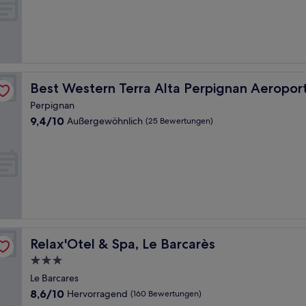
Außergewöhnlich,
(12
Bewertungen)
Best Western Terra Alta Perpignan Aeroport
Best Western Terra Alta Perpignan Aeropor
Perpignan
9.4
9,4/10
Außergewöhnlich
(25 Bewertungen)
von
10,
Außergewöhnlich,
(25
Bewertungen)
Relax'Otel & Spa, Le Barcarès
Relax'Otel & Spa, Le Barcarès
3.0-
Sterne-
Le Barcares
Unterkunft
8.6
8,6/10
Hervorragend
(160 Bewertungen)
von