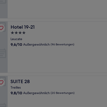
(46
Bewertungen)
Hotel 19-21
Hotel 19-21
4.0-
Sterne-
Leucate
Unterkunft
9.6
9,6/10
Außergewöhnlich
(96 Bewertungen)
von
10,
Außergewöhnlich,
(96
Bewertungen)
SUITE 28
SUITE 28
Treilles
9.8
9,8/10
Außergewöhnlich
(20 Bewertungen)
von
10,
Außergewöhnlich,