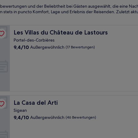
bewertungen und der Beliebtheit bei Gästen ausgewählt, die eine Nach
 stets in puncto Komfort, Lage und Erlebnis der Reisenden. Zuletzt aktu
Les Villas du Château de Lastours
Les Villas du Château de Lastours
Portel-des-Corbières
9.4
9,4/10
Außergewöhnlich
(17 Bewertungen)
von
10,
Außergewöhnlich,
(17
Bewertungen)
La Casa del Arti
La Casa del Arti
Sigean
9.4
9,4/10
Außergewöhnlich
(46 Bewertungen)
von
10,
Außergewöhnlich,