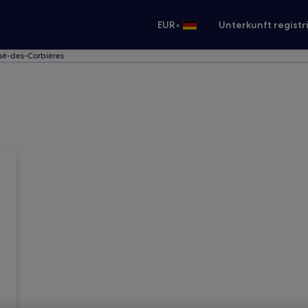
•
EUR
Unterkunft registr
ssé-des-Corbières