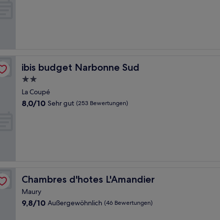
10,
Hervorragend,
(160
Bewertungen)
ibis budget Narbonne Sud
ibis budget Narbonne Sud
2.0-
Sterne-
La Coupé
Unterkunft
8.0
8,0/10
Sehr gut
(253 Bewertungen)
von
10,
Sehr
gut,
(253
Bewertungen)
Chambres d'hotes L'Amandier
Chambres d'hotes L'Amandier
Maury
9.8
9,8/10
Außergewöhnlich
(46 Bewertungen)
von
10,