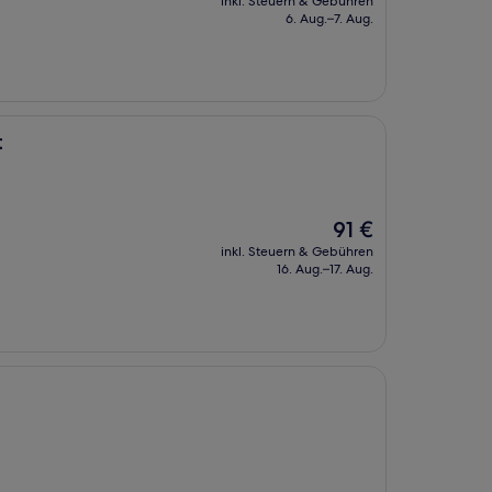
inkl. Steuern & Gebühren
beträgt
6. Aug.–7. Aug.
75 €
t
Der
91 €
Preis
inkl. Steuern & Gebühren
beträgt
16. Aug.–17. Aug.
91 €