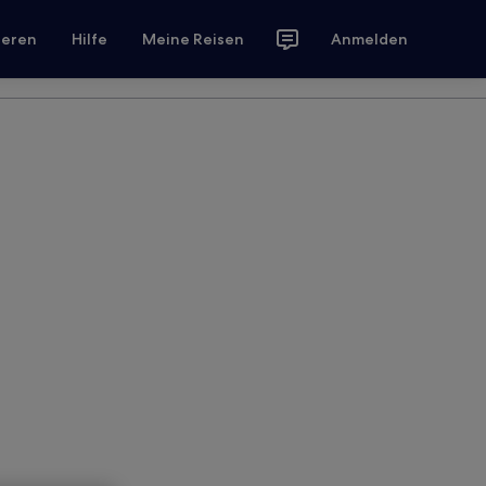
ieren
Hilfe
Meine Reisen
Anmelden