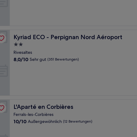
(20
Bewertungen)
Kyriad ECO - Perpignan Nord Aéroport
Kyriad ECO - Perpignan Nord Aéroport
2.0-
Sterne-
Rivesaltes
Unterkunft
8.0
8,0/10
Sehr gut
(351 Bewertungen)
von
10,
Sehr
gut,
(351
Bewertungen)
L'Aparté en Corbières
L'Aparté en Corbières
Ferrals-les-Corbières
10.0
10/10
Außergewöhnlich
(12 Bewertungen)
von
10,