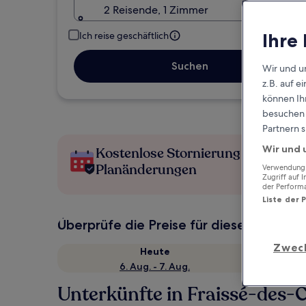
2 Reisende, 1 Zimmer
Ihre
Ich reise geschäftlich
Suchen
Wir und u
z.B. auf 
können Ihr
besuchen S
Partnern s
Wir und 
Kostenlose Stornierung bei
Planänderungen
Verwendung g
Zugriff auf 
der Perform
Liste der 
Überprüfe die Preise für diese Daten
Zwec
Heute
6. Aug. - 7. Aug.
Unterkünfte in Fraissé-des-