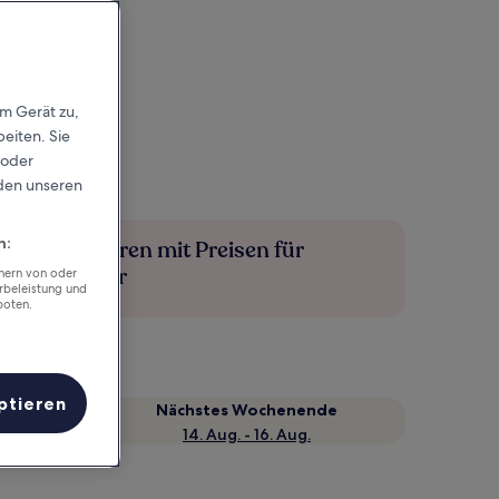
em Gerät zu,
eiten. Sie
 oder
rden unseren
n:
Mehr sparen mit Preisen für
Mitglieder
chern von oder
rbeleistung und
boten.
ptieren
Nächstes Wochenende
14. Aug. - 16. Aug.