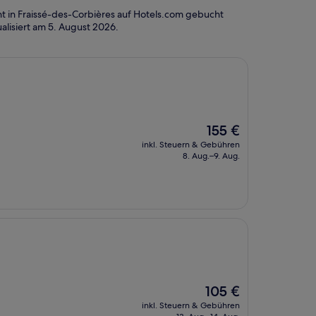
t in Fraissé-des-Corbières auf Hotels.com gebucht
alisiert am
5. August 2026
.
Der
155 €
Preis
inkl. Steuern & Gebühren
beträgt
8. Aug.–9. Aug.
155 €
Der
105 €
Preis
inkl. Steuern & Gebühren
beträgt