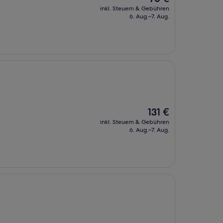
Preis
inkl. Steuern & Gebühren
beträgt
6. Aug.–7. Aug.
76 €
Der
131 €
Preis
inkl. Steuern & Gebühren
beträgt
6. Aug.–7. Aug.
131 €