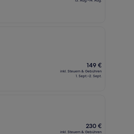
13. Aug.–14. Aug.
105 €
Der
149 €
Preis
inkl. Steuern & Gebühren
beträgt
1. Sept.–2. Sept.
149 €
Der
230 €
Preis
inkl. Steuern & Gebühren