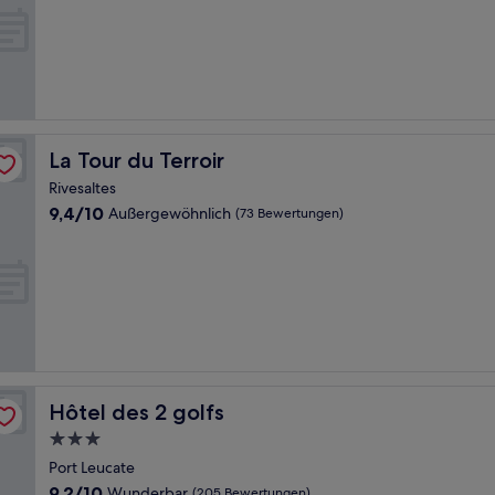
Außergewöhnlich,
(46
Bewertungen)
La Tour du Terroir
La Tour du Terroir
Rivesaltes
9.4
9,4/10
Außergewöhnlich
(73 Bewertungen)
von
10,
Außergewöhnlich,
(73
Bewertungen)
Hôtel des 2 golfs
Hôtel des 2 golfs
3.0-
Sterne-
Port Leucate
Unterkunft
9.2
9,2/10
Wunderbar
(205 Bewertungen)