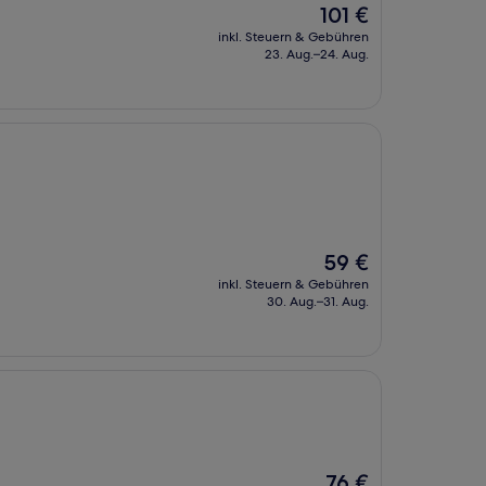
Der
101 €
Preis
inkl. Steuern & Gebühren
beträgt
23. Aug.–24. Aug.
101 €
Der
59 €
Preis
inkl. Steuern & Gebühren
beträgt
30. Aug.–31. Aug.
59 €
Der
76 €