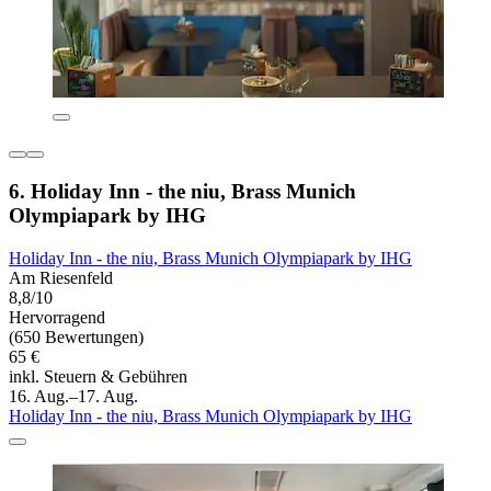
6. Holiday Inn - the niu, Brass Munich
Olympiapark by IHG
Holiday Inn - the niu, Brass Munich Olympiapark by IHG
Am Riesenfeld
8,8/10
Hervorragend
(650 Bewertungen)
65 €
inkl. Steuern & Gebühren
16. Aug.–17. Aug.
Holiday Inn - the niu, Brass Munich Olympiapark by IHG