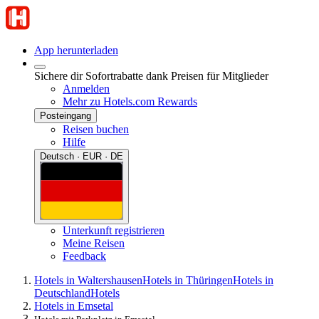
App herunterladen
Sichere dir Sofortrabatte dank Preisen für Mitglieder
Anmelden
Mehr zu Hotels.com Rewards
Posteingang
Reisen buchen
Hilfe
Deutsch · EUR · DE
Unterkunft registrieren
Meine Reisen
Feedback
Hotels in Waltershausen
Hotels in Thüringen
Hotels in
Deutschland
Hotels
Hotels in Emsetal