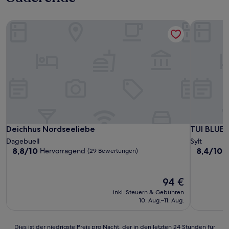
Deichhus Nordseeliebe
TUI BLUE S
Deichhus Nordseeliebe
TUI BLUE S
Deichhus Nordseeliebe
TUI BLUE 
Dagebuell
Sylt
8.8
8.4
8,8/10
8,4/10
Hervorragend
S
(29 Bewertungen)
von
von
10,
10,
Hervorragend,
Sehr
Der
94 €
(29
gut,
Preis
inkl. Steuern & Gebühren
Bewertungen)
(395
beträgt
10. Aug.–11. Aug.
Bewertun
94 €
Dies
Dies ist der niedrigste Preis pro Nacht, der in den letzten 24 Stunden für