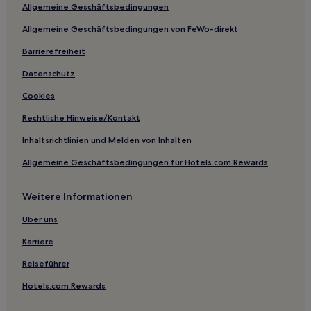
Allgemeine Geschäftsbedingungen
Hotels nahe Oststrand von Hörnum
Allgemeine Geschäftsbedingungen von FeWo-direkt
Neudorf Hotels
Barrierefreiheit
Hotels nahe Golfclub Budersand Sylt
Kampen Hotels
Datenschutz
Hotels nahe Halbinsel Ellenbogen
Cookies
Langeneß Hotels
Rechtliche Hinweise/Kontakt
Osterende Hotels
Inhaltsrichtlinien und Melden von Inhalten
Tating Hotels
Allgemeine Geschäftsbedingungen für Hotels.com Rewards
Hotels nahe Jachthafen Pellworm
Weitere Informationen
Stadum Hotels
Hotels nahe Hörnum Hafen
Über uns
Fedderswarf Hotels
Karriere
Mönkebüll Hotels
Reiseführer
Uelvesbüll Hotels
Hotels.com Rewards
Rodenäs Hotels