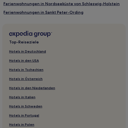
Ferienwohnungen in Nordseeküste von Schleswig-Holstein
ändern.
Es
Ferienwohnungen in Sankt Peter-Ording
können
zusätzliche
Ferienwohnungen in Wenningstedt-Braderup
Bedingungen
Ferienwohnungen in Wittdün
gelten.
Rosenkranz Hotels
Top-Reiseziele
Hotels nahe PelleWelle Spa
Hotels in Deutschland
Wenningstedt-Braderup Hotels
Hotels in den USA
Wyk auf Föhr Hotels
Hotels in Tschechien
Nordfriesland: Hotels
Hotels in Österreich
Sankt Peter-Ording Hotels
Hotels in den Niederlanden
Hotels nahe Bahnhof Morsum
Hotels in Italien
Hotels nahe Jachthafen Hörnum
Finkhaushallig Hotels
Hotels in Schweden
Zentrum Hotels
Hotels in Portugal
Pellworm Hotels
Hotels in Polen