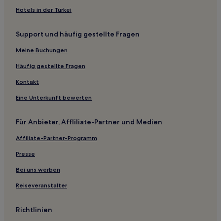
Emmelsbüll-Horsbüll Hotels
Hotels in der Türkei
Hattstedtermarsch Hotels
Support und häufig gestellte Fragen
Lund Hotels
Meine Buchungen
Simonsberg Hotels
Hotels nahe Nationalparkhaus St. Peter Ording
Häufig gestellte Fragen
Hotels nahe Weststrand von Hörnum
Kontakt
Norddorf Hotels
Eine Unterkunft bewerten
Hotels nahe Strand Samoa
Für Anbieter, Affliliate-Partner und Medien
Horsbüll Hotels
Affiliate-Partner-Programm
Nordstrand Hotels
Presse
Braderup Hotels
Husum West Hotels
Bei uns werben
Hockensbüll Hotels
Reiseveranstalter
Hotels nahe Strand bei der Sansibar
Richtlinien
Dagebüll Hotels