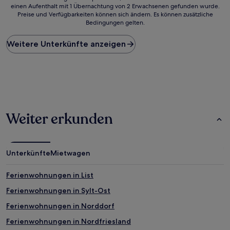
einen Aufenthalt mit 1 Übernachtung von 2 Erwachsenen gefunden wurde.
ist
Preise und Verfügbarkeiten können sich ändern. Es können zusätzliche
der
Bedingungen gelten.
niedrigste
Preis
Weitere Unterkünfte anzeigen
pro
Nacht,
der
in
den
letzten
24 Stunden
für
Weiter erkunden
einen
Aufenthalt
mit
1 Übernachtung
Unterkünfte
Mietwagen
von
2 Erwachsenen
gefunden
Ferienwohnungen in List
wurde.
Ferienwohnungen in Sylt-Ost
Preise
und
Ferienwohnungen in Norddorf
Verfügbarkeiten
können
Ferienwohnungen in Nordfriesland
sich