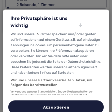
2 Reisende, 1 Zimmer
Ich reise geschäftlich
Ihre Privatsphäre ist uns
wichtig
Suchen
Wir und unsere
16
Partner speichern und/ oder greifen
auf Informationen auf einem Gerät zu, z.B. auf eindeutige
Kostenlose Stornierung bei
Kennungen in Cookies, um personenbezogene Daten zu
Planänderungen
verarbeiten. Sie können Ihre Präferenzen akzeptieren
oder verwalten. Klicken Sie dazu bitte unten oder
Verdiene Prämien für jede
besuchen Sie jederzeit die Seite der Datenschutzrichtlinie.
Diese Präferenzen werden unseren Partnern signalisiert
wahrgenommene Übernachtung
und haben keinen Einfluss auf Surfdaten.
Wir und unsere Partner verarbeiten Daten, um
Mehr sparen mit Preisen für Mitglieder
Folgendes bereitzustellen:
Verwendung genauer Standortdaten. Endgeräteeigenschaften zur
Identifikation aktiv abfragen. Speichern von oder Zugriff auf
Informationen auf einem Endgerät. Personalisierte Werbung und
Überprüfe die Preise für diese Daten
Inhalte, Messung von Werbeleistung und der Performance von Inhalten,
Zielgruppenforschung sowie Entwicklung und Verbesserung von
Akzeptieren
Angeboten.