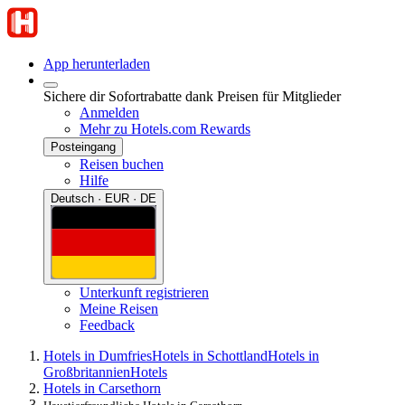
App herunterladen
Sichere dir Sofortrabatte dank Preisen für Mitglieder
Anmelden
Mehr zu Hotels.com Rewards
Posteingang
Reisen buchen
Hilfe
Deutsch · EUR · DE
Unterkunft registrieren
Meine Reisen
Feedback
Hotels in Dumfries
Hotels in Schottland
Hotels in
Großbritannien
Hotels
Hotels in Carsethorn