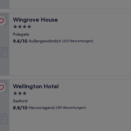
Bewertungen)
Wingrove House
Wingrove House
4.0-
Sterne-
Polegate
Unterkunft
9.4
9,4/10
Außergewöhnlich
(223 Bewertungen)
von
10,
Außergewöhnlich,
(223
Bewertungen)
Wellington Hotel
Wellington Hotel
3.0-
Sterne-
Seaford
Unterkunft
8.8
8,8/10
Hervorragend
(451 Bewertungen)
von
10,
Hervorragend,
(451