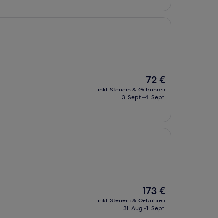
Der
72 €
Preis
inkl. Steuern & Gebühren
beträgt
3. Sept.–4. Sept.
72 €
Der
173 €
Preis
inkl. Steuern & Gebühren
beträgt
31. Aug.–1. Sept.
173 €