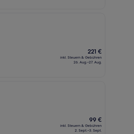
Der
221 €
Preis
inkl. Steuern & Gebühren
beträgt
26. Aug.–27. Aug.
221 €
Der
99 €
Preis
inkl. Steuern & Gebühren
beträgt
2. Sept.–3. Sept.