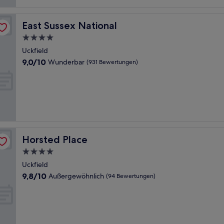
East Sussex National
East Sussex National
4.0-
Sterne-
Uckfield
Unterkunft
9.0
9,0/10
Wunderbar
(931 Bewertungen)
von
10,
Wunderbar,
(931
Bewertungen)
Horsted Place
Horsted Place
4.0-
Sterne-
Uckfield
Unterkunft
9.8
9,8/10
Außergewöhnlich
(94 Bewertungen)
von
10,
Außergewöhnlich,
(94
Bewertungen)