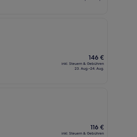
215 €
Der
146 €
Preis
inkl. Steuern & Gebühren
beträgt
23. Aug.–24. Aug.
146 €
Der
116 €
Preis
inkl. Steuern & Gebühren