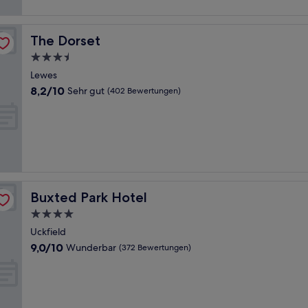
The Dorset
The Dorset
3.5-
Sterne-
Lewes
Unterkunft
8.2
8,2/10
Sehr gut
(402 Bewertungen)
von
10,
Sehr
gut,
(402
Bewertungen)
Buxted Park Hotel
Buxted Park Hotel
4.0-
Sterne-
Uckfield
Unterkunft
9.0
9,0/10
Wunderbar
(372 Bewertungen)
von
10,
Wunderbar,
(372