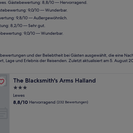
wes. Gästebewertung: 8,8/10 — Hervorragend.
ästebewertung: 9,0/10 — Wunderbar.
wertung: 9,8/10 — Außergewöhnlich.
ung: 8,2/10 — Sehr gut.
tebewertung: 9,0/10 — Wunderbar.
bewertungen und der Beliebtheit bei Gästen ausgewählt, die eine Nach
t, Lage und Erlebnis der Reisenden. Zuletzt aktualisiert am
5. August 2
The Blacksmith's Arms Halland
The Blacksmith's Arms Halland
3.0-
Sterne-
Lewes
Unterkunft
8.8
8,8/10
Hervorragend
(232 Bewertungen)
von
10,
Hervorragend,
(232
Bewertungen)