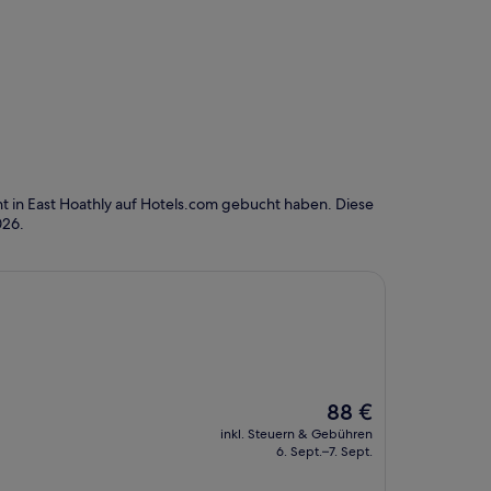
t in East Hoathly auf Hotels.com gebucht haben. Diese
026
.
Der
88 €
Preis
inkl. Steuern & Gebühren
beträgt
6. Sept.–7. Sept.
88 €