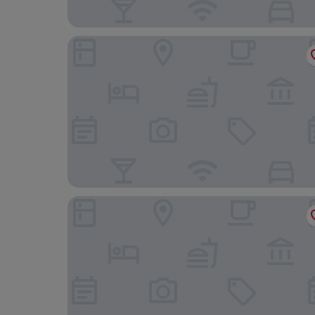
The Roebuck Hotel by Greene King Inns
The Alfriston