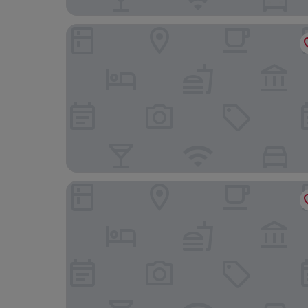
The Dorset
Buxted Park Hotel