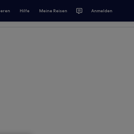
ieren
Hilfe
Meine Reisen
Anmelden