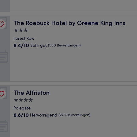
Bewertungen)
The Roebuck Hotel by Greene King Inns
The Roebuck Hotel by Greene King Inns
3.0-
Sterne-
Forest Row
Unterkunft
8.4
8,4/10
Sehr gut
(530 Bewertungen)
von
10,
Sehr
gut,
(530
Bewertungen)
The Alfriston
The Alfriston
4.0-
Sterne-
Polegate
Unterkunft
8.6
8,6/10
Hervorragend
(278 Bewertungen)
von
10,
Hervorragend,
(278