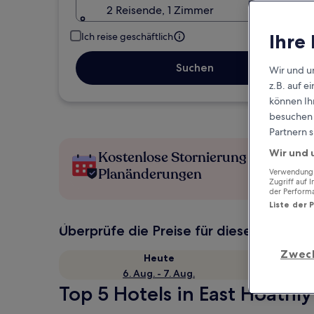
2 Reisende, 1 Zimmer
Ihre
Ich reise geschäftlich
Suchen
Wir und u
z.B. auf 
können Ihr
besuchen S
Partnern s
Wir und 
Kostenlose Stornierung bei
Planänderungen
Verwendung g
Zugriff auf 
der Perform
Liste der 
Überprüfe die Preise für diese Daten
Zwec
Heute
6. Aug. - 7. Aug.
Top 5 Hotels in East Hoathly