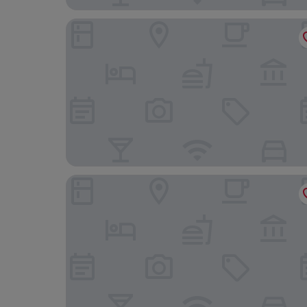
East Sussex National
Horsted Place