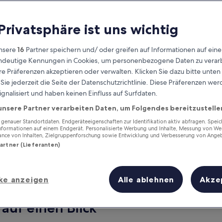
 Privatsphäre ist uns wichtig
nsere
16
Partner speichern und/ oder greifen auf Informationen auf ein
eindeutige Kennungen in Cookies, um personenbezogene Daten zu verarb
e Präferenzen akzeptieren oder verwalten. Klicken Sie dazu bitte unten
ie jederzeit die Seite der Datenschutzrichtlinie. Diese Präferenzen we
ignalisiert und haben keinen Einfluss auf Surfdaten.
unsere Partner verarbeiten Daten, um Folgendes bereitzustelle
Verdiene Prämien für jede
wahrgenommene Übernachtung
enauer Standortdaten. Endgeräteeigenschaften zur Identifikation aktiv abfragen. Spei
Informationen auf einem Endgerät. Personalisierte Werbung und Inhalte, Messung von We
ance von Inhalten, Zielgruppenforschung sowie Entwicklung und Verbesserung von Ange
Partner (Lieferanten)
ke anzeigen
Alle ablehnen
Akze
Morgen
Dieses Wochenende
7. Aug. - 8. Aug.
7. Aug. - 9. Aug.
 auf einen Blick