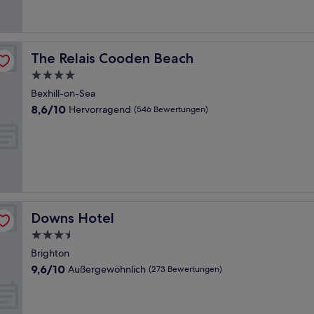
Bewertungen)
The Relais Cooden Beach
The Relais Cooden Beach
4.0-
Sterne-
Bexhill-on-Sea
Unterkunft
8.6
8,6/10
Hervorragend
(546 Bewertungen)
von
10,
Hervorragend,
(546
Bewertungen)
Downs Hotel
Downs Hotel
3.5-
Sterne-
Brighton
Unterkunft
9.6
9,6/10
Außergewöhnlich
(273 Bewertungen)
von
10,
Außergewöhnlich,