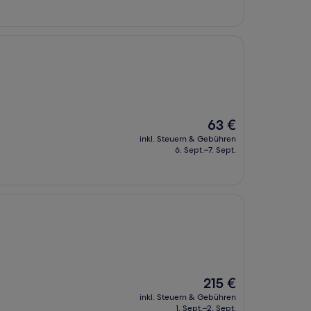
99 €
Der
63 €
Preis
inkl. Steuern & Gebühren
beträgt
6. Sept.–7. Sept.
63 €
Der
215 €
Preis
inkl. Steuern & Gebühren
beträgt
1. Sept.–2. Sept.