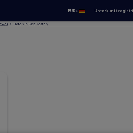
•
EUR
Unterkunft registr
Lewes
Hotels in East Hoathly