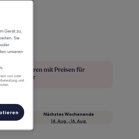
em Gerät zu,
eiten. Sie
 oder
rden unseren
n:
Mehr sparen mit Preisen für
Mitglieder
chern von oder
rbeleistung und
boten.
ptieren
Nächstes Wochenende
14. Aug. - 16. Aug.