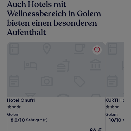
Auch Hotels mit
Wellnessbereich in Golem
bieten einen besonderen
Aufenthalt
Hotel Onufri
KURTI Hotel
Hotel
Hotel
KURTI
Hotel Onufri
KURTI Hotel
Hotel Onufri
KURTI Hote
Onufri
Onufri
Hotel
3.0-
3.0-
Sterne-
Sterne-
Golem
Golem
Unterkunft
Unterkunft
8.0
10.0
8,0/10
10/10
Sehr gut
Auß
(2)
von
von
Der
86 €
10,
10,