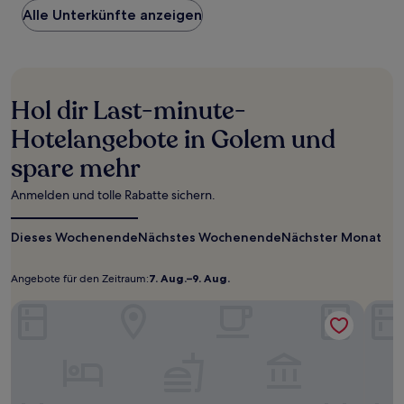
Alle Unterkünfte anzeigen
pro
Nacht,
der
in
den
letzten
Hol dir Last-minute-
24 Stunden
für
Hotelangebote in Golem und
einen
spare mehr
Aufenthalt
mit
1 Übernachtung
Anmelden und tolle Rabatte sichern.
von
2 Erwachsenen
Dieses Wochenende
Nächstes Wochenende
Nächster Monat
gefunden
wurde.
Preise
Angebote für den Zeitraum:
7. Aug.–9. Aug.
Angebote
7.
und
für
Aug.–
Kalpazo Kaja Vila Garden
Verfügbarkeiten
Hotel
den
9.
können
sich
Zeitraum:
Aug.
ändern.
Es
können