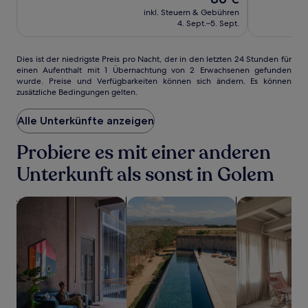
Preis
Sehr
Außergewöh
inkl. Steuern & Gebühren
beträgt
gut,
(3)
4. Sept.–5. Sept.
86 €
(2)
Dies
Dies ist der niedrigste Preis pro Nacht, der in den letzten 24 Stunden für
einen Aufenthalt mit 1 Übernachtung von 2 Erwachsenen gefunden
ist
wurde. Preise und Verfügbarkeiten können sich ändern. Es können
der
zusätzliche Bedingungen gelten.
niedrigste
Preis
Alle Unterkünfte anzeigen
pro
Nacht,
der
Probiere es mit einer anderen
in
Unterkunft als sonst in Golem
den
letzten
24 Stunden
Suche nach haustierfreundlichen Unterkünften
Suche nach Unterkünften mit Pool
Suche nach A
für
einen
Aufenthalt
mit
1 Übernachtung
von
2 Erwachsenen
gefunden
wurde.