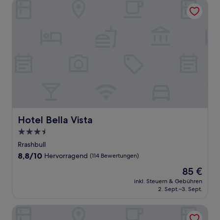
Hotel Bella Vista
Hotel Bella Vista
Hotel Bella Vista
3.5-
Sterne-
Rrashbull
Unterkunft
8.8
8,8/10
Hervorragend
(114 Bewertungen)
von
Der
85 €
10,
Preis
Hervorragend,
inkl. Steuern & Gebühren
beträgt
2. Sept.–3. Sept.
(114
85 €
Bewertungen)
ETER Hotel