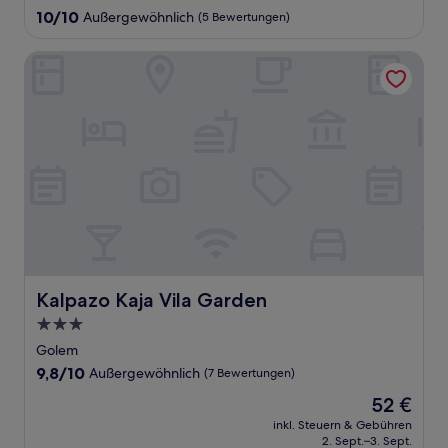
Unterkunft
10.0
10/10
Außergewöhnlich
(5 Bewertungen)
von
10,
Kalpazo Kaja Vila Garden
Außergewöhnlich,
(5
Bewertungen)
Kalpazo Kaja Vila Garden
Kalpazo Kaja Vila Garden
3.0-
Sterne-
Golem
Unterkunft
9.8
9,8/10
Außergewöhnlich
(7 Bewertungen)
von
Der
52 €
10,
Preis
Außergewöhnlich,
inkl. Steuern & Gebühren
beträgt
2. Sept.–3. Sept.
(7