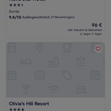
3.5-
Sterne-
Durrës
Unterkunft
9.4
9,4/10
Außergewöhnlich
(17 Bewertungen)
von
Der
96 €
10,
Preis
Außergewöhnlich,
inkl. Steuern & Gebühren
beträgt
6. Sept.–7. Sept.
(17
96 €
Bewertungen)
Olivia's Hill Resort
Olivia's Hill Resort
Olivia's Hill Resort
4.0-