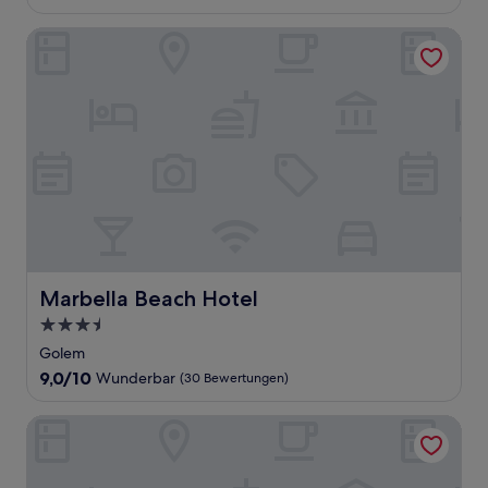
52 €
Bewertungen)
Marbella Beach Hotel
Marbella Beach Hotel
Marbella Beach Hotel
3.5-
Sterne-
Golem
Unterkunft
9.0
9,0/10
Wunderbar
(30 Bewertungen)
von
10,
Velmar Hotel
Wunderbar,
(30
Bewertungen)