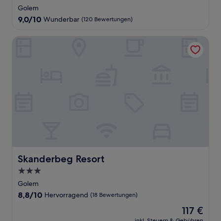
Sterne-
Golem
Unterkunft
9.0
9,0/10
Wunderbar
(120 Bewertungen)
von
10,
Skanderbeg Resort
Wunderbar,
(120
Bewertungen)
Skanderbeg Resort
Skanderbeg Resort
3.0-
Sterne-
Golem
Unterkunft
8.8
8,8/10
Hervorragend
(18 Bewertungen)
von
Der
117 €
10,
Preis
Hervorragend,
inkl. Steuern & Gebühren