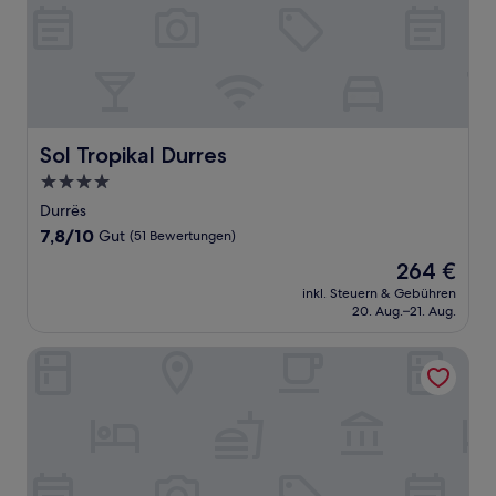
Sol Tropikal Durres
Sol Tropikal Durres
4.0-
Sterne-
Durrës
Unterkunft
7.8
7,8/10
Gut
(51 Bewertungen)
von
Der
264 €
10,
Preis
Gut,
inkl. Steuern & Gebühren
beträgt
20. Aug.–21. Aug.
(51
264 €
Bewertungen)
Amelia Mare Hotel