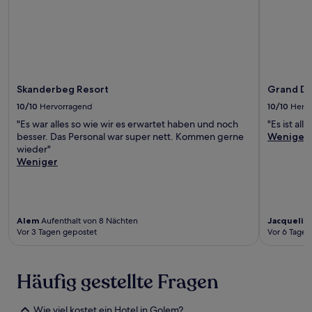
Skanderbeg Resort
Grand Du
10/10
Hervorragend
10/10
Herv
"Es war alles so wie wir es erwartet haben und noch
"Es ist all
besser. Das Personal war super nett. Kommen gerne
Weniger
wieder"
Weniger
Alem
Aufenthalt von 8 Nächten
Jacquelin
Vor 3 Tagen gepostet
Vor 6 Tagen
Häufig gestellte Fragen
Wie viel kostet ein Hotel in Golem?