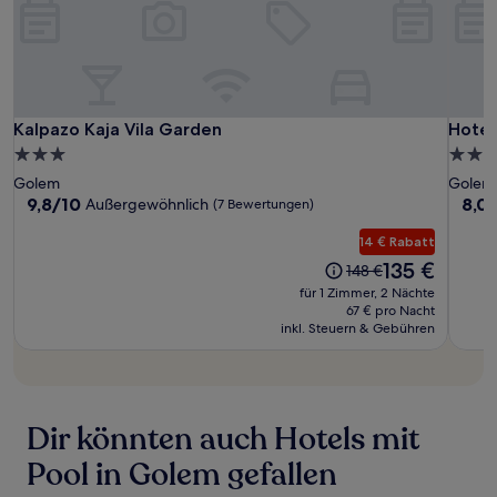
zusätzliche
Bedingungen
gelten.
Kalpazo
Kalpa
Hotel
Kalpazo Kaja Vila Garden
Hotel
Kalpazo Kaja Vila Garden
Hotel
Kaja
Kaja
Onufr
3.0-
3.0-
Vila
Vila
Sterne-
Stern
Golem
Golem
Garden
Gard
Unterkunft
Unter
9.8
8.0
9,8/10
8,0
Außergewöhnlich
(7 Bewertungen)
von
von
10,
10,
14 € Rabatt
Außergewöhnlich,
Sehr
Der
135 €
Der
148 €
(7
gut,
Preis
Preis
für 1 Zimmer, 2 Nächte
Bewertungen)
(2
beträgt
betrug
67 € pro Nacht
Bewe
135 €
inkl. Steuern & Gebühren
148 €
Dir könnten auch Hotels mit
Pool in Golem gefallen