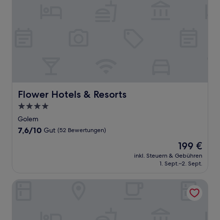
Flower Hotels & Resorts
Flower Hotels & Resorts
4.0-
Sterne-
Golem
Unterkunft
7.6
7,6/10
Gut
(52 Bewertungen)
von
Der
199 €
10,
Preis
Gut,
inkl. Steuern & Gebühren
beträgt
1. Sept.–2. Sept.
(52
199 €
Bewertungen)
Hotel Apart Resilient