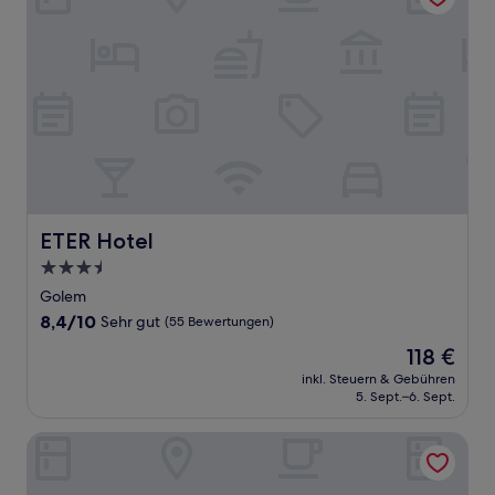
ETER Hotel
ETER Hotel
3.5-
Sterne-
Golem
Unterkunft
8.4
8,4/10
Sehr gut
(55 Bewertungen)
von
Der
118 €
10,
Preis
Sehr
inkl. Steuern & Gebühren
beträgt
5. Sept.–6. Sept.
gut,
118 €
(55
Bewertungen)
Flower Hotels & Resorts