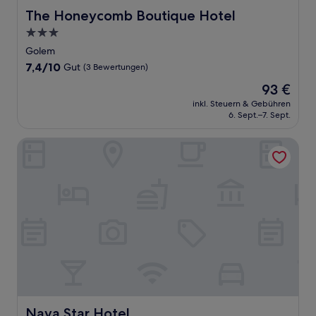
The Honeycomb Boutique Hotel
The Honeycomb Boutique Hotel
3.0-
Sterne-
Golem
Unterkunft
7.4
7,4/10
Gut
(3 Bewertungen)
von
Der
93 €
10,
Preis
Gut,
inkl. Steuern & Gebühren
beträgt
6. Sept.–7. Sept.
(3
93 €
Bewertungen)
Nava Star Hotel
Nava Star Hotel
Nava Star Hotel