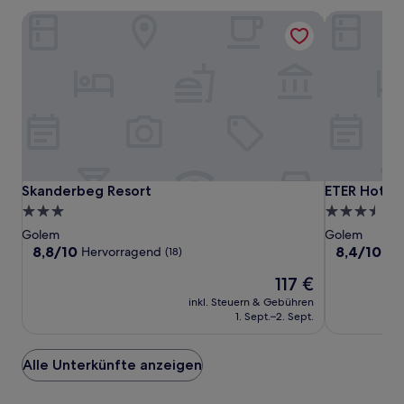
Skanderbeg Resort
ETER Hotel
Skanderbeg
Skanderbeg
ETER
Skanderbeg Resort
ETER Hotel
Skanderbeg Resort
ETER Hotel
Resort
Resort
Hotel
3.0-
3.5-
Sterne-
Sterne-
Golem
Golem
Unterkunft
Unterkunft
8.8
8.4
8,8/10
8,4/10
Hervorragend
Seh
(18)
von
von
Der
117 €
10,
10,
Preis
Hervorragend,
Sehr
inkl. Steuern & Gebühren
beträgt
(18)
gut,
1. Sept.–2. Sept.
117 €
(55)
Alle Unterkünfte anzeigen