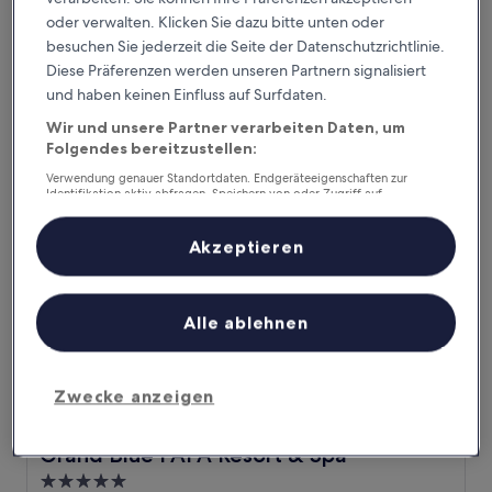
5.0-
oder verwalten. Klicken Sie dazu bitte unten oder
Sterne-
Durrës
besuchen Sie jederzeit die Seite der Datenschutzrichtlinie.
Unterkunft
9.4
9,4/10
Diese Präferenzen werden unseren Partnern signalisiert
Außergewöhnlich
(101 Bewertungen)
von
und haben keinen Einfluss auf Surfdaten.
Der
147 €
10,
Preis
Wir und unsere Partner verarbeiten Daten, um
Außergewöhnlich,
inkl. Steuern & Gebühren
beträgt
20. Aug.–21. Aug.
(101
Folgendes bereitzustellen:
147 €
Bewertungen)
Verwendung genauer Standortdaten. Endgeräteeigenschaften zur
Grand Blue FAFA Resort & Spa
Identifikation aktiv abfragen. Speichern von oder Zugriff auf
Informationen auf einem Endgerät. Personalisierte Werbung und
Inhalte, Messung von Werbeleistung und der Performance von Inhalten,
Zielgruppenforschung sowie Entwicklung und Verbesserung von
Akzeptieren
Angeboten.
Liste der Partner (Lieferanten)
Alle ablehnen
Zwecke anzeigen
Grand Blue FAFA Resort & Spa
Grand Blue FAFA Resort & Spa
5.0-