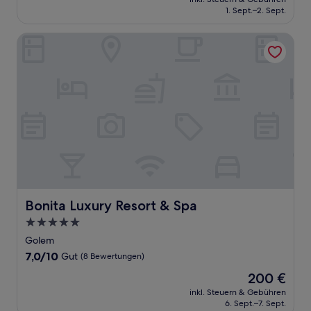
beträgt
1. Sept.–2. Sept.
(18
117 €
Bewertungen)
Bonita Luxury Resort & Spa
Bonita Luxury Resort & Spa
Bonita Luxury Resort & Spa
5.0-
Sterne-
Golem
Unterkunft
7.0
7,0/10
Gut
(8 Bewertungen)
von
Der
200 €
10,
Preis
Gut,
inkl. Steuern & Gebühren
beträgt
6. Sept.–7. Sept.
(8