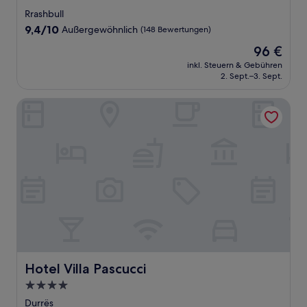
Sterne-
Rrashbull
Unterkunft
9.4
9,4/10
Außergewöhnlich
(148 Bewertungen)
von
Der
96 €
10,
Preis
Außergewöhnlich,
inkl. Steuern & Gebühren
beträgt
2. Sept.–3. Sept.
(148
96 €
Bewertungen)
Hotel Villa Pascucci
Hotel Villa Pascucci
Hotel Villa Pascucci
4.0-
Sterne-
Durrës