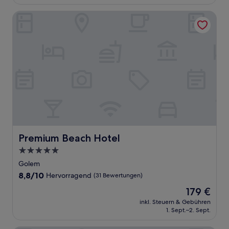
200 €
Bewertungen)
Premium Beach Hotel
Premium Beach Hotel
Premium Beach Hotel
5.0-
Sterne-
Golem
Unterkunft
8.8
8,8/10
Hervorragend
(31 Bewertungen)
von
Der
179 €
10,
Preis
Hervorragend,
inkl. Steuern & Gebühren
beträgt
1. Sept.–2. Sept.
(31
179 €
Bewertungen)