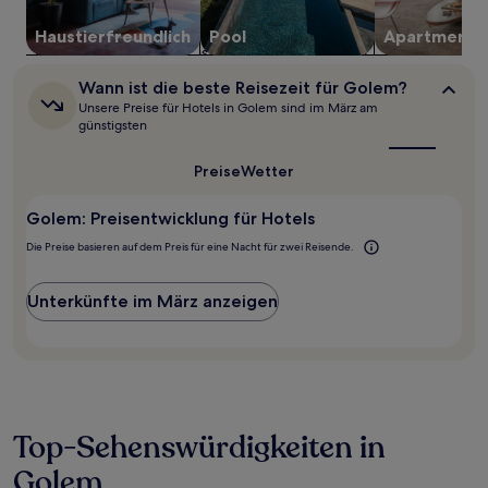
Preise
Haustier­freundlich
Pool
Apartment
und
Verfügbarkeiten
können
Wann
Wann ist die beste Reisezeit für Golem?
sich
ist
Unsere Preise für Hotels in Golem sind im März am
ändern.
die
günstigsten
Es
beste
können
Reisezeit
Preise
Wetter
für
zusätzliche
Golem?
Bedingungen
gelten.
Golem: Preisentwicklung für Hotels
Die Preise basieren auf dem Preis für eine Nacht für zwei Reisende.
Unterkünfte im März anzeigen
Top-Sehenswürdigkeiten in
Golem