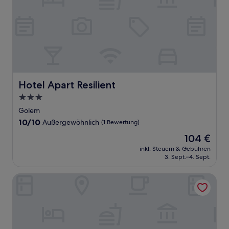
Hotel Apart Resilient
Hotel Apart Resilient
3.0-
Sterne-
Golem
Unterkunft
10.0
10/10
Außergewöhnlich
(1 Bewertung)
von
Der
104 €
10,
Preis
Außergewöhnlich,
inkl. Steuern & Gebühren
beträgt
3. Sept.–4. Sept.
(1
104 €
Bewertung)
Sol Tropikal Durres