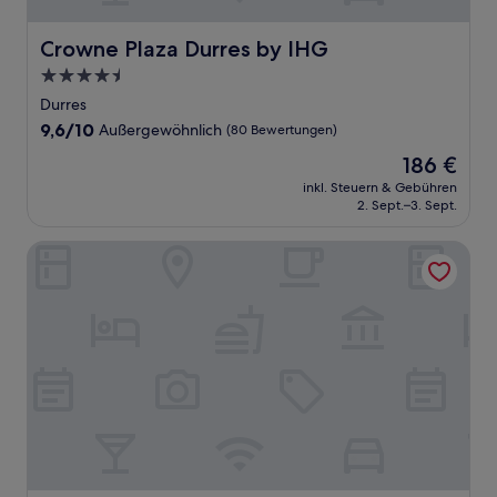
Crowne Plaza Durres by IHG
Crowne Plaza Durres by IHG
4.5-
Sterne-
Durres
Unterkunft
9.6
9,6/10
Außergewöhnlich
(80 Bewertungen)
von
Der
186 €
10,
Preis
Außergewöhnlich,
inkl. Steuern & Gebühren
beträgt
2. Sept.–3. Sept.
(80
186 €
Bewertungen)
Hotel Amfora