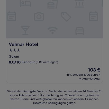
Velmar Hotel
Velmar Hotel
3.0-
Sterne-
Golem
Unterkunft
8.0
8,0/10
Sehr gut
(3 Bewertungen)
von
Der
103 €
10,
Preis
Sehr
inkl. Steuern & Gebühren
beträgt
9. Aug.–10. Aug.
gut,
103 €
(3
Bewertungen)
Dies
Dies ist der niedrigste Preis pro Nacht, der in den letzten 24 Stunden für
einen Aufenthalt mit 1 Übernachtung von 2 Erwachsenen gefunden
ist
wurde. Preise und Verfügbarkeiten können sich ändern. Es können
der
zusätzliche Bedingungen gelten.
niedrigste
Preis