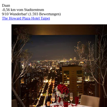
Daan
‐
0,56 km vom Stadtzentrum
9
/
10
Wunderbar! (1.593 Bewertungen)
The Howard Plaza Hotel Taipei