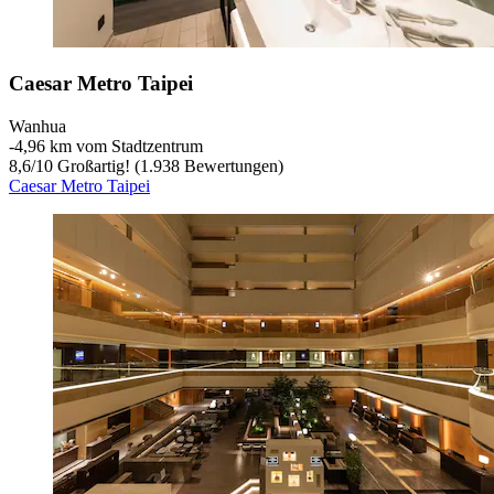
Caesar Metro Taipei
Wanhua
‐
4,96 km vom Stadtzentrum
8,6
/
10
Großartig! (1.938 Bewertungen)
Caesar Metro Taipei