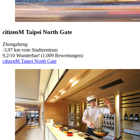
citizenM Taipei North Gate
Zhongzheng
‐
3,97 km vom Stadtzentrum
9,2
/
10
Wunderbar! (1.009 Bewertungen)
citizenM Taipei North Gate