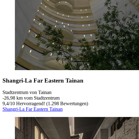
Shangri-La Far Eastern Tainan
Stadtzentrum von Tainan
‐
26,98 km vom Stadtzentrum
9,4
/
10
Hervorragend! (1.298 Bewertungen)
Shangri-La Far Eastern Tainan