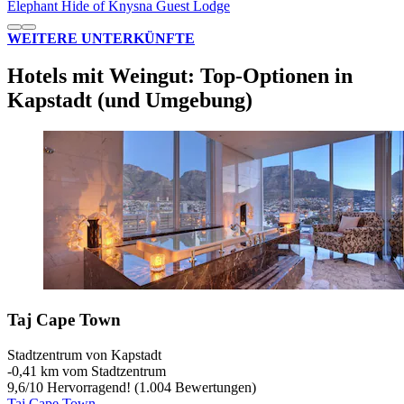
Elephant Hide of Knysna Guest Lodge
WEITERE UNTERKÜNFTE
Hotels mit Weingut: Top-Optionen in
Kapstadt (und Umgebung)
Taj Cape Town
Stadtzentrum von Kapstadt
‐
0,41 km vom Stadtzentrum
9,6
/
10
Hervorragend! (1.004 Bewertungen)
Taj Cape Town