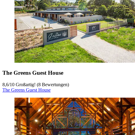
The Greens Guest House
8,6
/
10
Großartig! (8 Bewertungen)
The Greens Guest House