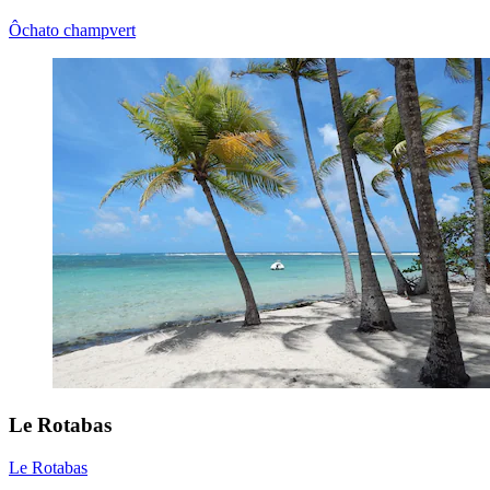
Ôchato champvert
Le Rotabas
Le Rotabas