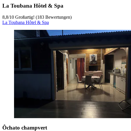
La Toubana Hôtel & Spa
8,8
/
10
Großartig! (183 Bewertungen)
La Toubana Hôtel & Spa
Ôchato champvert