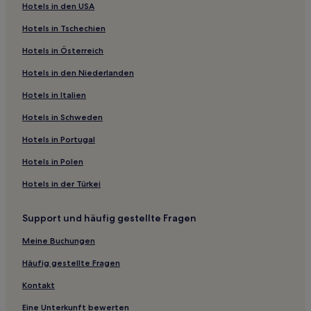
Hotels in den USA
Ferienwohnungen in Playa Langosta
Hotels in Tschechien
Günstige in Escazu
Hotels in Österreich
Familien in Brasilito
Hotels in den Niederlanden
Santa Ana Hotels
Hotels in Italien
Hütten in Drake Bay
Puerto Moin Hotels
Hotels in Schweden
Dominical Hotels
Hotels in Portugal
Villen in Jacó
Hotels in Polen
Aparthotels in Jacó
Hotels in der Türkei
4-Sterne-Hotels in Jacó
Support und häufig gestellte Fragen
Jacó Hotels
Meine Buchungen
Günstige in Quepos
Quepos Hotels
Häufig gestellte Fragen
Santa Elena Hotels
Kontakt
Boca Tapada Hotels
Eine Unterkunft bewerten