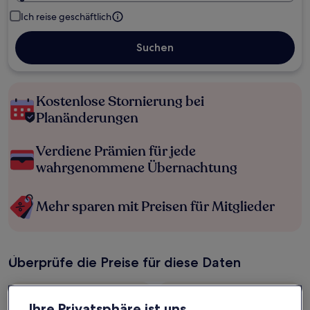
Ich reise geschäftlich
Suchen
Kostenlose Stornierung bei
Planänderungen
Verdiene Prämien für jede
wahrgenommene Übernachtung
Mehr sparen mit Preisen für Mitglieder
Überprüfe die Preise für diese Daten
Heute
Morgen
5. Aug. - 6. Aug.
6. Aug. - 7. Aug.
Ihre Privatsphäre ist uns