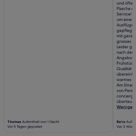
und öfters
Flasche od
Service! 
um eine B
Ausflüge 
gepflegte
mit geräu
grosses B
Leider ga
nach dem 
Angeboten 
Frühstück,
Qualität d
überein! I
warmes Bie
Am Strand
von Perso
concierge
überteuer
Weniger
Thomas
Aufenthalt von 1 Nacht
Reto
Aufent
Vor 5 Tagen gepostet
Vor 3 Woch