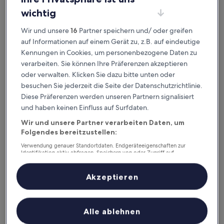
Dieses Wochenende
Nächstes Wochenende
wichtig
7. Aug. - 9. Aug.
14. Aug. - 16. Aug.
Wir und unsere
16
Partner speichern und/ oder greifen
Costa Rica – wo
auf Informationen auf einem Gerät zu, z.B. auf eindeutige
Kennungen in Cookies, um personenbezogene Daten zu
übernachten?
verarbeiten. Sie können Ihre Präferenzen akzeptieren
Businesshotels: Top-Optionen in
oder verwalten. Klicken Sie dazu bitte unten oder
besuchen Sie jederzeit die Seite der Datenschutzrichtlinie.
La Fortuna
Diese Präferenzen werden unseren Partnern signalisiert
und haben keinen Einfluss auf Surfdaten.
The Royal Corin Thermal Water Spa & Resort - Adults Only
Tabacón T
Wir und unsere Partner verarbeiten Daten, um
Folgendes bereitzustellen:
Verwendung genauer Standortdaten. Endgeräteeigenschaften zur
Identifikation aktiv abfragen. Speichern von oder Zugriff auf
Informationen auf einem Endgerät. Personalisierte Werbung und
Inhalte, Messung von Werbeleistung und der Performance von Inhalten,
Zielgruppenforschung sowie Entwicklung und Verbesserung von
Akzeptieren
Angeboten.
Liste der Partner (Lieferanten)
The Royal Corin Thermal Water
Tabacó
Alle ablehnen
4.5
Spa & Resort - Adults Only
out
4.5