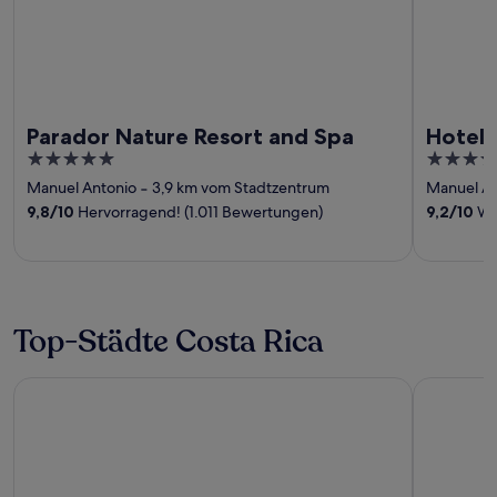
Parador Nature Resort and Spa
Hotel 
5
4
out
out
Manuel Antonio
‐
3,9 km vom Stadtzentrum
Manuel An
of
of
9,8
/
10
Hervorragend! (1.011 Bewertungen)
9,2
/
10
Wu
5
5
Top-Städte Costa Rica
La Fortuna
Tamarindo