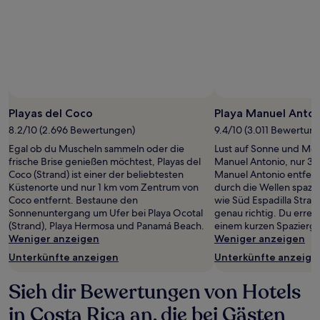
Foto von Xandrah Fuentes
Öffentliches
Foto
Playas del Coco
Playa Manuel Anton
von
8.2/10 (2.696 Bewertungen)
9.4/10 (3.011 Bewertun
Xandrah
Egal ob du Muscheln sammeln oder die
Lust auf Sonne und Mee
Fuentes
frische Brise genießen möchtest, Playas del
Manuel Antonio, nur 3
Coco (Strand) ist einer der beliebtesten
Manuel Antonio entfer
Küstenorte und nur 1 km vom Zentrum von
durch die Wellen spazie
Coco entfernt. Bestaune den
wie Süd Espadilla Stra
Sonnenuntergang um Ufer bei Playa Ocotal
genau richtig. Du errei
(Strand), Playa Hermosa und Panamá Beach.
einem kurzen Spazierg
Weniger anzeigen
Weniger anzeigen
Unterkünfte anzeigen
Unterkünfte anzeige
Sieh dir Bewertungen von Hotels
in Costa Rica an, die bei Gästen