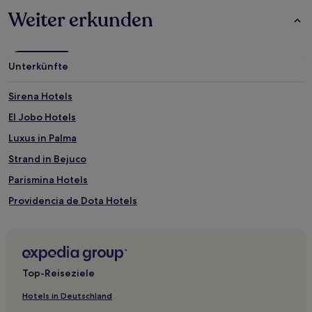
Weiter erkunden
Unterkünfte
Sirena Hotels
El Jobo Hotels
Luxus in Palma
Strand in Bejuco
Parismina Hotels
Providencia de Dota Hotels
Cabo Matapalo Hotels
Katira Hotels
Mogote de Bagaces Hotels
Top-Reiseziele
Hotels mit Parkplatz in San Isidro
Hotels in Deutschland
Playa Coyote Hotels