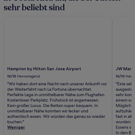
sehr beliebt sind
Hampton by Hilton San Jose Airport
JW Marrio
Hampton by Hilton San Jose Airport
JW Marri
10/10
Hervorragend
10/10
Herv
"Wir haben dort eine Nacht nach unserer Ankunft vor
"Eine seh
der Weiterfahrt nach La Fortuna übernachtet.
ausgestat
Perfekte Lage in unmittelbarer Nähe zum Flughafen.
sehr komf
Kostenloser Parkplatz. Frühstück ist angemessen.
einem sch
Kein großer Luxus. Die Betten super bequem. In
Möglichke
unmittelbarer Nähe konnten wir lecker und
aufzuhäng
authentisch essen. Wir würden das genau so wieder
fast in al
buchen."
wurden wir
Weniger
Essens st
In den Bar