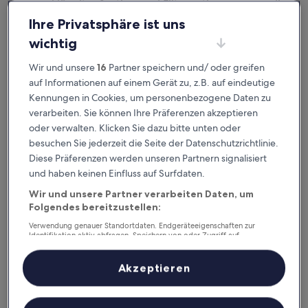
ausgeklügelter Sortier- und Filteroptionen genau die
Unterkunft, die zu dir passt. Wir wollen schließlich sicher
Ihre Privatsphäre ist uns
sein,
dass dein Aufenthalt deine Erwartungen übertrifft.
wichtig
Wir und unsere
16
Partner speichern und/ oder greifen
Verfügbar für iOS und Android
auf Informationen auf einem Gerät zu, z.B. auf eindeutige
Kennungen in Cookies, um personenbezogene Daten zu
verarbeiten. Sie können Ihre Präferenzen akzeptieren
oder verwalten. Klicken Sie dazu bitte unten oder
besuchen Sie jederzeit die Seite der Datenschutzrichtlinie.
Diese Präferenzen werden unseren Partnern signalisiert
und haben keinen Einfluss auf Surfdaten.
Wir und unsere Partner verarbeiten Daten, um
Folgendes bereitzustellen:
Verwendung genauer Standortdaten. Endgeräteeigenschaften zur
Gute Gründe, unsere App
Identifikation aktiv abfragen. Speichern von oder Zugriff auf
Informationen auf einem Endgerät. Personalisierte Werbung und
herunterzuladen
Inhalte, Messung von Werbeleistung und der Performance von Inhalten,
Zielgruppenforschung sowie Entwicklung und Verbesserung von
Akzeptieren
Angeboten.
Liste der Partner (Lieferanten)