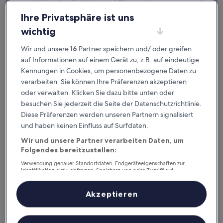
ausgeklügelter Sortier- und Filteroptionen genau die
Unterkunft, die zu dir passt. Wir wollen schließlich sicher
Ihre Privatsphäre ist uns
sein,
dass dein Aufenthalt deine Erwartungen übertrifft.
wichtig
Wir und unsere
16
Partner speichern und/ oder greifen
Verfügbar für iOS und Android
auf Informationen auf einem Gerät zu, z.B. auf eindeutige
Kennungen in Cookies, um personenbezogene Daten zu
verarbeiten. Sie können Ihre Präferenzen akzeptieren
oder verwalten. Klicken Sie dazu bitte unten oder
besuchen Sie jederzeit die Seite der Datenschutzrichtlinie.
Diese Präferenzen werden unseren Partnern signalisiert
und haben keinen Einfluss auf Surfdaten.
Wir und unsere Partner verarbeiten Daten, um
Folgendes bereitzustellen:
Verwendung genauer Standortdaten. Endgeräteeigenschaften zur
Gute Gründe, unsere App
Identifikation aktiv abfragen. Speichern von oder Zugriff auf
Informationen auf einem Endgerät. Personalisierte Werbung und
herunterzuladen
Inhalte, Messung von Werbeleistung und der Performance von Inhalten,
Zielgruppenforschung sowie Entwicklung und Verbesserung von
Akzeptieren
Angeboten.
Liste der Partner (Lieferanten)