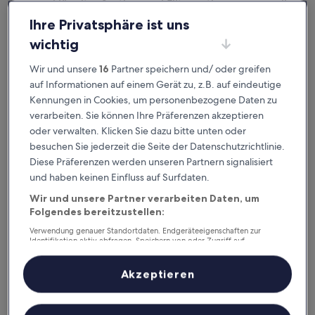
ausgeklügelter Sortier- und Filteroptionen genau die
Unterkunft, die zu dir passt. Wir wollen schließlich sicher
Ihre Privatsphäre ist uns
sein,
dass dein Aufenthalt deine Erwartungen übertrifft.
wichtig
Wir und unsere
16
Partner speichern und/ oder greifen
Verfügbar für iOS und Android
auf Informationen auf einem Gerät zu, z.B. auf eindeutige
Kennungen in Cookies, um personenbezogene Daten zu
verarbeiten. Sie können Ihre Präferenzen akzeptieren
oder verwalten. Klicken Sie dazu bitte unten oder
besuchen Sie jederzeit die Seite der Datenschutzrichtlinie.
Diese Präferenzen werden unseren Partnern signalisiert
und haben keinen Einfluss auf Surfdaten.
Wir und unsere Partner verarbeiten Daten, um
Folgendes bereitzustellen:
Verwendung genauer Standortdaten. Endgeräteeigenschaften zur
Gute Gründe, unsere App
Identifikation aktiv abfragen. Speichern von oder Zugriff auf
Informationen auf einem Endgerät. Personalisierte Werbung und
herunterzuladen
Inhalte, Messung von Werbeleistung und der Performance von Inhalten,
Zielgruppenforschung sowie Entwicklung und Verbesserung von
Akzeptieren
Angeboten.
Liste der Partner (Lieferanten)