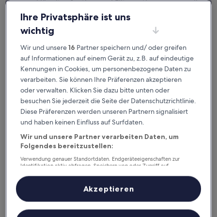
ausgeklügelter Sortier- und Filteroptionen genau die
Unterkunft, die zu dir passt. Wir wollen schließlich sicher
Ihre Privatsphäre ist uns
sein,
dass dein Aufenthalt deine Erwartungen übertrifft.
wichtig
Wir und unsere
16
Partner speichern und/ oder greifen
Verfügbar für iOS und Android
auf Informationen auf einem Gerät zu, z.B. auf eindeutige
Kennungen in Cookies, um personenbezogene Daten zu
verarbeiten. Sie können Ihre Präferenzen akzeptieren
oder verwalten. Klicken Sie dazu bitte unten oder
besuchen Sie jederzeit die Seite der Datenschutzrichtlinie.
Diese Präferenzen werden unseren Partnern signalisiert
und haben keinen Einfluss auf Surfdaten.
Wir und unsere Partner verarbeiten Daten, um
Folgendes bereitzustellen:
Verwendung genauer Standortdaten. Endgeräteeigenschaften zur
Gute Gründe, unsere App
Identifikation aktiv abfragen. Speichern von oder Zugriff auf
Informationen auf einem Endgerät. Personalisierte Werbung und
herunterzuladen
Inhalte, Messung von Werbeleistung und der Performance von Inhalten,
Zielgruppenforschung sowie Entwicklung und Verbesserung von
Akzeptieren
Angeboten.
Liste der Partner (Lieferanten)